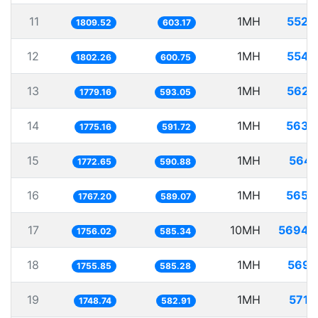
11
1MH
552.
1809.52
603.17
12
1MH
554.
1802.26
600.75
13
1MH
562.
1779.16
593.05
14
1MH
563.
1775.16
591.72
15
1MH
564.
1772.65
590.88
16
1MH
565.
1767.20
589.07
17
10MH
5694.
1756.02
585.34
18
1MH
569.
1755.85
585.28
19
1MH
571.
1748.74
582.91