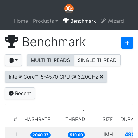
Home
Products
Benchmark
Wizard
Benchmark
MULTI THREADS
SINGLE THREAD
Intel® Core™ i5-4570 CPU @ 3.20GHz
Recent
1
#
HASHRATE
THREAD
SIZE
DURAT
1
1MH
490.
2040.37
510.09