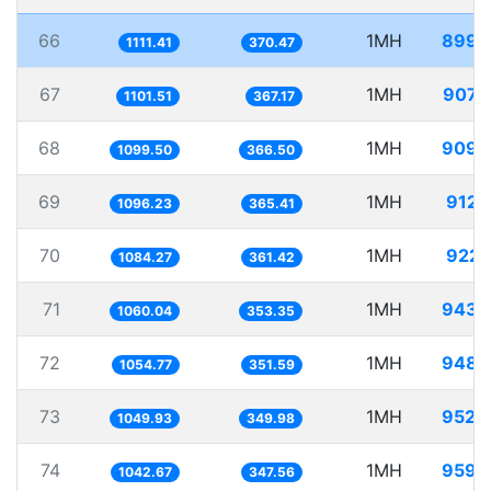
66
1MH
899.
1111.41
370.47
67
1MH
907.
1101.51
367.17
68
1MH
909.
1099.50
366.50
69
1MH
912.
1096.23
365.41
70
1MH
922.
1084.27
361.42
71
1MH
943.
1060.04
353.35
72
1MH
948.
1054.77
351.59
73
1MH
952.
1049.93
349.98
74
1MH
959.
1042.67
347.56