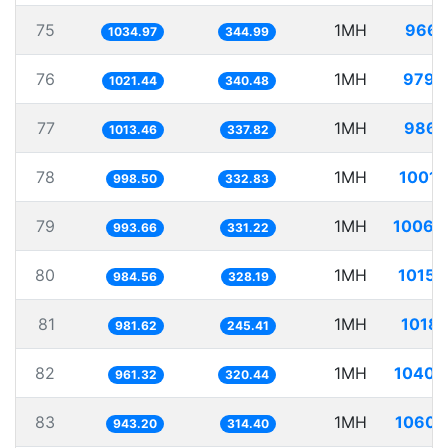
75
1MH
966.
1034.97
344.99
76
1MH
979.
1021.44
340.48
77
1MH
986.
1013.46
337.82
78
1MH
1001.
998.50
332.83
79
1MH
1006.
993.66
331.22
80
1MH
1015.
984.56
328.19
81
1MH
1018.
981.62
245.41
82
1MH
1040.
961.32
320.44
83
1MH
1060.
943.20
314.40