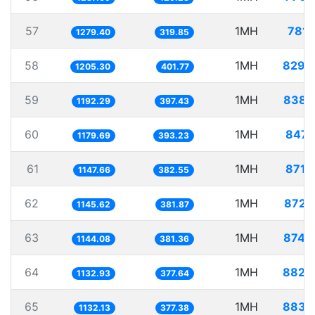
57
1MH
781.
1279.40
319.85
58
1MH
829.
1205.30
401.77
59
1MH
838.
1192.29
397.43
60
1MH
847.
1179.69
393.23
61
1MH
871.
1147.66
382.55
62
1MH
872.
1145.62
381.87
63
1MH
874.
1144.08
381.36
64
1MH
882.
1132.93
377.64
65
1MH
883.
1132.13
377.38