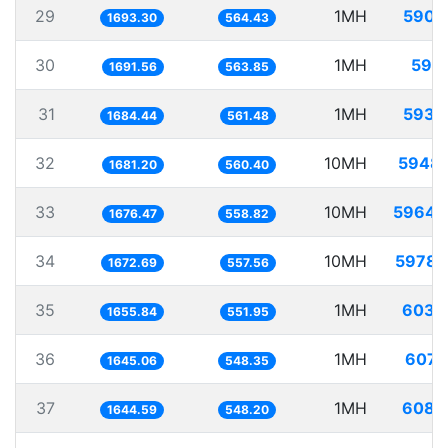
29
1MH
590.
1693.30
564.43
30
1MH
591.
1691.56
563.85
31
1MH
593.
1684.44
561.48
32
10MH
5948.
1681.20
560.40
33
10MH
5964.
1676.47
558.82
34
10MH
5978.
1672.69
557.56
35
1MH
603.
1655.84
551.95
36
1MH
607.
1645.06
548.35
37
1MH
608.
1644.59
548.20