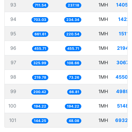
93
1MH
1405.
711.54
237.18
94
1MH
1422.
703.03
234.34
95
1MH
1511.
661.61
220.54
96
1MH
2194.
455.71
455.71
97
1MH
3067.
325.99
108.66
98
1MH
4550.
219.78
73.26
99
1MH
4989.
200.42
66.81
100
1MH
5148.
194.22
194.22
101
1MH
6932.
144.25
48.08