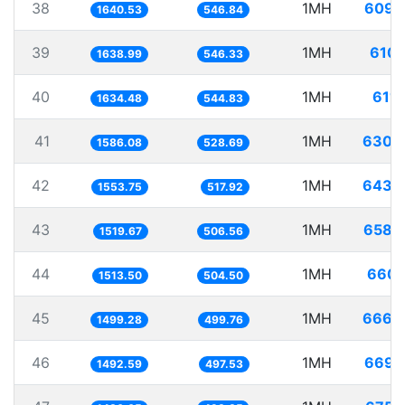
38
1MH
609.
1640.53
546.84
39
1MH
610.
1638.99
546.33
40
1MH
611.
1634.48
544.83
41
1MH
630.
1586.08
528.69
42
1MH
643.
1553.75
517.92
43
1MH
658.
1519.67
506.56
44
1MH
660.
1513.50
504.50
45
1MH
666.
1499.28
499.76
46
1MH
669.
1492.59
497.53