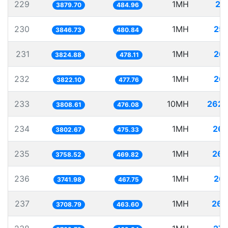
229
1MH
25
3879.70
484.96
230
1MH
25
3846.73
480.84
231
1MH
26
3824.88
478.11
232
1MH
26
3822.10
477.76
233
10MH
2625
3808.61
476.08
234
1MH
262
3802.67
475.33
235
1MH
266
3758.52
469.82
236
1MH
26
3741.98
467.75
237
1MH
269
3708.79
463.60