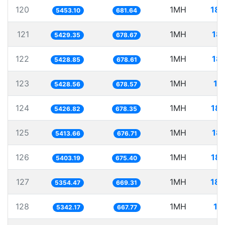
120
1MH
183
5453.10
681.64
121
1MH
18
5429.35
678.67
122
1MH
18
5428.85
678.61
123
1MH
18
5428.56
678.57
124
1MH
18
5426.82
678.35
125
1MH
18
5413.66
676.71
126
1MH
18
5403.19
675.40
127
1MH
186
5354.47
669.31
128
1MH
18
5342.17
667.77