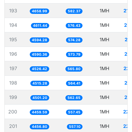
193
1MH
214
4658.99
582.37
194
1MH
21
4611.44
576.43
195
1MH
21
4594.28
574.28
196
1MH
21
4590.36
573.79
197
1MH
220
4526.42
565.80
198
1MH
22
4515.28
564.41
199
1MH
22
4501.20
562.65
200
1MH
224
4459.59
557.45
201
1MH
224
4456.80
557.10