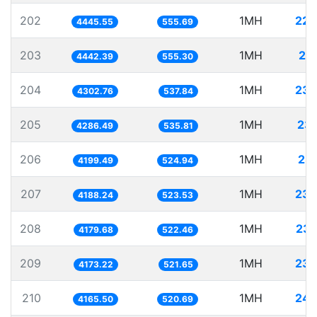
202
1MH
224
4445.55
555.69
203
1MH
22
4442.39
555.30
204
1MH
232
4302.76
537.84
205
1MH
23
4286.49
535.81
206
1MH
23
4199.49
524.94
207
1MH
238
4188.24
523.53
208
1MH
239
4179.68
522.46
209
1MH
239
4173.22
521.65
210
1MH
240
4165.50
520.69