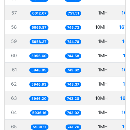
57
1MH
166
6012.07
751.51
58
10MH
1676
5965.87
745.73
59
1MH
16
5958.27
744.78
60
1MH
16
5956.60
744.58
61
1MH
168
5948.95
743.62
62
1MH
16
5946.93
743.37
63
10MH
168
5946.20
743.28
64
1MH
168
5936.16
742.02
65
1MH
16
5930.11
741.26