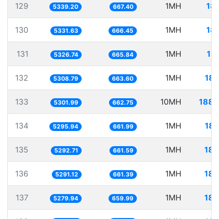
129
1MH
18
5339.20
667.40
130
1MH
18
5331.63
666.45
131
1MH
18
5326.74
665.84
132
1MH
188
5308.79
663.60
133
10MH
1886
5301.99
662.75
134
1MH
188
5295.94
661.99
135
1MH
188
5292.71
661.59
136
1MH
188
5291.12
661.39
137
1MH
189
5279.94
659.99