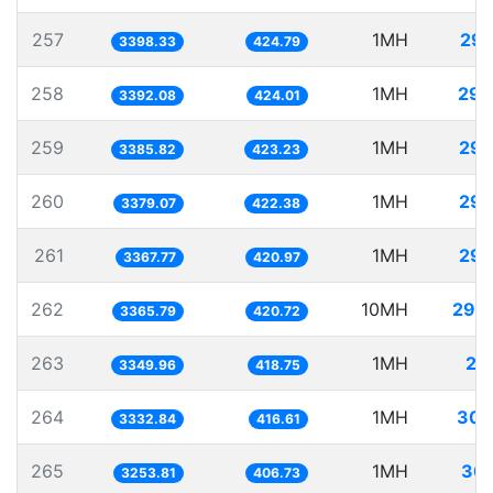
257
1MH
294
3398.33
424.79
258
1MH
294
3392.08
424.01
259
1MH
295
3385.82
423.23
260
1MH
295
3379.07
422.38
261
1MH
296
3367.77
420.97
262
10MH
297
3365.79
420.72
263
1MH
29
3349.96
418.75
264
1MH
300
3332.84
416.61
265
1MH
307
3253.81
406.73