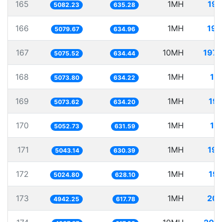
165
1MH
196
5082.23
635.28
166
1MH
196
5079.67
634.96
167
10MH
1970
5075.52
634.44
168
1MH
19
5073.80
634.22
169
1MH
19
5073.62
634.20
170
1MH
19
5052.73
631.59
171
1MH
198
5043.14
630.39
172
1MH
19
5024.80
628.10
173
1MH
202
4942.25
617.78