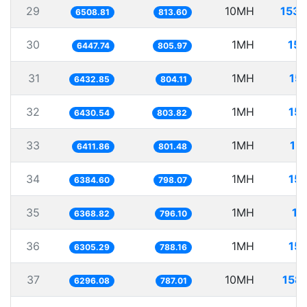
29
10MH
1536
6508.81
813.60
30
1MH
15
6447.74
805.97
31
1MH
15
6432.85
804.11
32
1MH
15
6430.54
803.82
33
1MH
15
6411.86
801.48
34
1MH
15
6384.60
798.07
35
1MH
15
6368.82
796.10
36
1MH
15
6305.29
788.16
37
10MH
158
6296.08
787.01