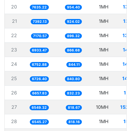
20
1MH
13
7635.22
954.40
21
1MH
13
7392.13
924.02
22
1MH
139
7170.57
896.32
23
1MH
14
6933.47
866.68
24
1MH
148
6752.88
844.11
25
1MH
148
6726.40
840.80
26
1MH
15
6657.83
832.23
27
10MH
152
6549.32
818.67
28
1MH
15
6545.27
818.16