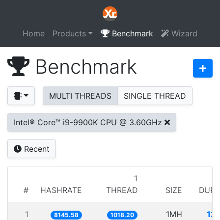
Home
Products
Benchmark
Wizard
Benchmark
MULTI THREADS
SINGLE THREAD
Intel® Core™ i9-9900K CPU @ 3.60GHz
Recent
1
#
HASHRATE
THREAD
SIZE
DURA
1
1MH
12
8145.58
1018.20