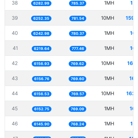
38
1MH
15
6282.99
785.37
39
10MH
1599
6252.35
781.54
40
1MH
16
6242.98
780.37
41
1MH
16
6219.64
777.46
42
10MH
162
6156.93
769.62
43
1MH
16
6156.76
769.60
44
10MH
1624
6156.53
769.57
45
1MH
16
6152.75
769.09
46
1MH
16
6145.90
768.24