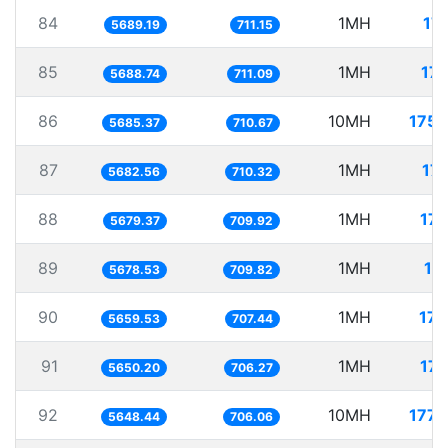
84
1MH
17
5689.19
711.15
85
1MH
17
5688.74
711.09
86
10MH
1758
5685.37
710.67
87
1MH
17
5682.56
710.32
88
1MH
17
5679.37
709.92
89
1MH
17
5678.53
709.82
90
1MH
176
5659.53
707.44
91
1MH
17
5650.20
706.27
92
10MH
1770
5648.44
706.06