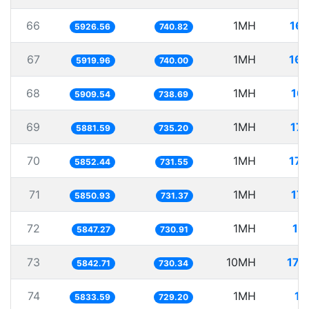
66
1MH
16
5926.56
740.82
67
1MH
168
5919.96
740.00
68
1MH
16
5909.54
738.69
69
1MH
17
5881.59
735.20
70
1MH
170
5852.44
731.55
71
1MH
17
5850.93
731.37
72
1MH
17
5847.27
730.91
73
10MH
171
5842.71
730.34
74
1MH
17
5833.59
729.20