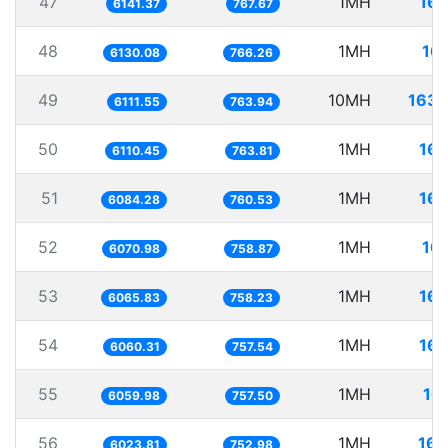
47
1MH
162
6141.37
767.67
48
1MH
16
6130.08
766.26
49
10MH
1636
6111.55
763.94
50
1MH
163
6110.45
763.81
51
1MH
164
6084.28
760.53
52
1MH
16
6070.98
758.87
53
1MH
164
6065.83
758.23
54
1MH
165
6060.31
757.54
55
1MH
16
6059.98
757.50
56
1MH
166
6023.81
752.98