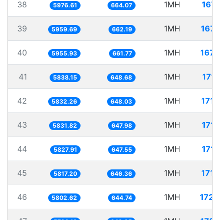
38
1MH
167.
5976.61
664.07
39
1MH
167.
5959.69
662.19
40
1MH
167.
5955.93
661.77
41
1MH
171.
5838.15
648.68
42
1MH
171.
5832.26
648.03
43
1MH
171.
5831.82
647.98
44
1MH
171.
5827.91
647.55
45
1MH
171.
5817.20
646.36
46
1MH
172.
5802.62
644.74