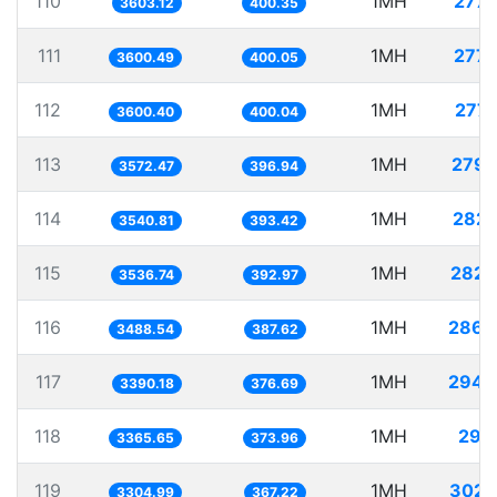
110
1MH
277.
3603.12
400.35
111
1MH
277.
3600.49
400.05
112
1MH
277.
3600.40
400.04
113
1MH
279.
3572.47
396.94
114
1MH
282.
3540.81
393.42
115
1MH
282.
3536.74
392.97
116
1MH
286.
3488.54
387.62
117
1MH
294.
3390.18
376.69
118
1MH
297.
3365.65
373.96
119
1MH
302.
3304.99
367.22