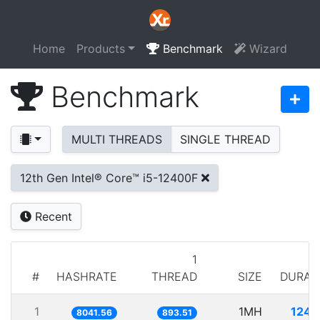
Home
Products
Benchmark
Wizard
Benchmark
MULTI THREADS
SINGLE THREAD
12th Gen Intel® Core™ i5-12400F
Recent
1
#
HASHRATE
THREAD
SIZE
DURAT
1
1MH
124.
8041.56
893.51