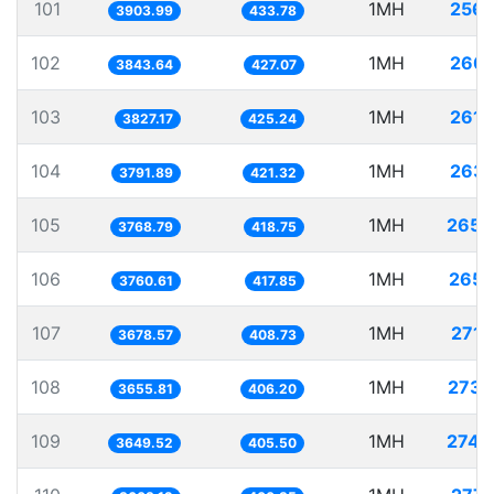
101
1MH
256.
3903.99
433.78
102
1MH
260.
3843.64
427.07
103
1MH
261.
3827.17
425.24
104
1MH
263.
3791.89
421.32
105
1MH
265.
3768.79
418.75
106
1MH
265.
3760.61
417.85
107
1MH
271.
3678.57
408.73
108
1MH
273.
3655.81
406.20
109
1MH
274.
3649.52
405.50