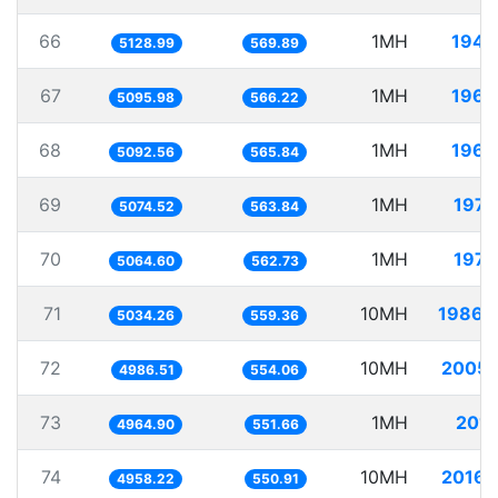
66
1MH
194.
5128.99
569.89
67
1MH
196.
5095.98
566.22
68
1MH
196.
5092.56
565.84
69
1MH
197.
5074.52
563.84
70
1MH
197.
5064.60
562.73
71
10MH
1986.
5034.26
559.36
72
10MH
2005.
4986.51
554.06
73
1MH
201.
4964.90
551.66
74
10MH
2016.
4958.22
550.91