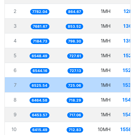
2
1MH
128.
7782.04
864.67
3
1MH
130.
7681.67
853.52
4
1MH
139.
7184.73
798.30
5
1MH
152.
6548.49
727.61
6
1MH
152.
6544.16
727.13
7
1MH
153.
6525.54
725.06
8
1MH
154.
6464.58
718.29
9
1MH
154.
6453.57
717.06
10
10MH
1558.
6415.49
712.83