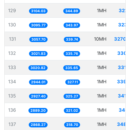
129
1MH
322.
3104.03
344.89
130
1MH
323.
3095.77
343.97
131
10MH
3270.
3057.70
339.74
132
1MH
330.
3021.83
335.76
133
1MH
331.
3020.82
335.65
134
1MH
339.
2944.01
327.11
135
1MH
341.
2927.40
325.27
136
1MH
346.
2889.20
321.02
137
1MH
348.
2868.27
318.70