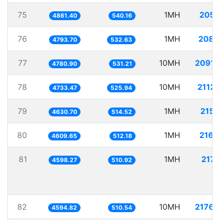
75
1MH
205.
4861.40
540.16
76
1MH
208.
4793.70
532.63
77
10MH
2091.
4780.90
531.21
78
10MH
2112.
4733.47
525.94
79
1MH
215.
4630.70
514.52
80
1MH
216.
4609.65
512.18
81
1MH
217.
4598.27
510.92
82
10MH
2176.
4594.82
510.54