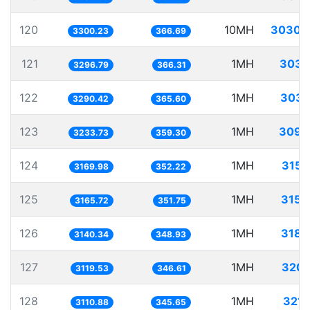
120
10MH
3030.
3300.23
366.69
121
1MH
303.
3296.79
366.31
122
1MH
303.
3290.42
365.60
123
1MH
309.
3233.73
359.30
124
1MH
315.
3169.98
352.22
125
1MH
315.
3165.72
351.75
126
1MH
318.
3140.34
348.93
127
1MH
320.
3119.53
346.61
128
1MH
321.
3110.88
345.65