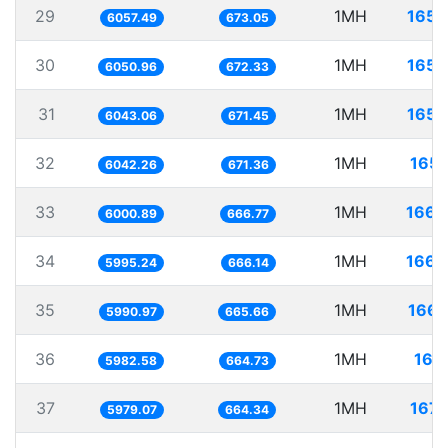
29
1MH
165.
6057.49
673.05
30
1MH
165.
6050.96
672.33
31
1MH
165.
6043.06
671.45
32
1MH
165.
6042.26
671.36
33
1MH
166.
6000.89
666.77
34
1MH
166.
5995.24
666.14
35
1MH
166.
5990.97
665.66
36
1MH
167.
5982.58
664.73
37
1MH
167.
5979.07
664.34