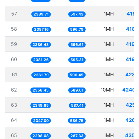
57
1MH
418.
2389.71
597.43
58
1MH
418.
2387.16
596.79
59
1MH
419.
2386.43
596.61
60
1MH
419.
2381.26
595.31
61
1MH
423.
2361.79
590.45
62
10MH
4240.
2358.45
589.61
63
1MH
425.
2349.65
587.41
64
1MH
426.
2347.00
586.75
65
1MH
435.
2298.68
287.33