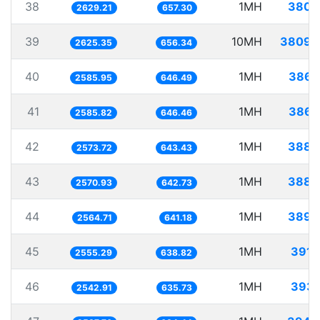
38
1MH
380.
2629.21
657.30
39
10MH
3809.
2625.35
656.34
40
1MH
386.
2585.95
646.49
41
1MH
386.
2585.82
646.46
42
1MH
388.
2573.72
643.43
43
1MH
388.
2570.93
642.73
44
1MH
389.
2564.71
641.18
45
1MH
391.
2555.29
638.82
46
1MH
393.
2542.91
635.73