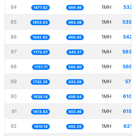
84
1MH
532.
1877.82
469.46
85
1MH
539.
1853.93
463.48
86
1MH
542.
1842.62
460.65
87
1MH
563.
1773.07
443.27
88
1MH
568.
1757.71
585.90
89
1MH
577.
1732.35
433.09
90
1MH
610.
1638.14
409.54
91
1MH
619.
1613.83
403.46
92
1MH
621.
1610.18
402.55