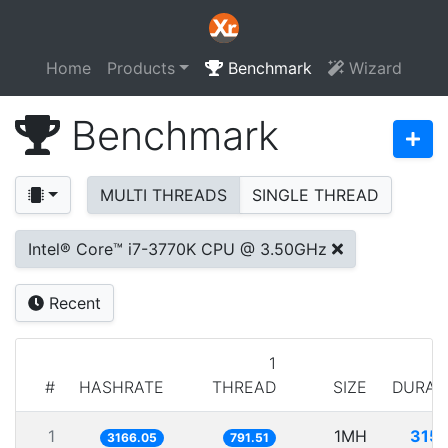
Home
Products
Benchmark
Wizard
Benchmark
MULTI THREADS
SINGLE THREAD
Intel® Core™ i7-3770K CPU @ 3.50GHz
Recent
1
#
HASHRATE
THREAD
SIZE
DURAT
1
1MH
315.
3166.05
791.51