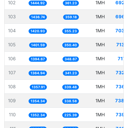
102
1MH
692.
1444.92
361.23
103
1MH
696.
1436.74
359.18
104
1MH
703.
1420.93
355.23
105
1MH
713.
1401.59
350.40
106
1MH
717.
1394.67
348.67
107
1MH
732.
1364.94
341.23
108
1MH
736.
1357.91
339.48
109
1MH
738.
1354.34
338.58
110
1MH
739.
1352.34
225.39