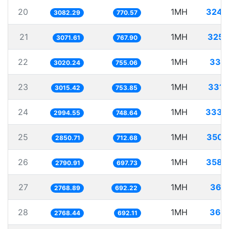
20
1MH
324.
3082.29
770.57
21
1MH
325.
3071.61
767.90
22
1MH
331.
3020.24
755.06
23
1MH
331.
3015.42
753.85
24
1MH
333.
2994.55
748.64
25
1MH
350.
2850.71
712.68
26
1MH
358.
2790.91
697.73
27
1MH
361.
2768.89
692.22
28
1MH
361.
2768.44
692.11