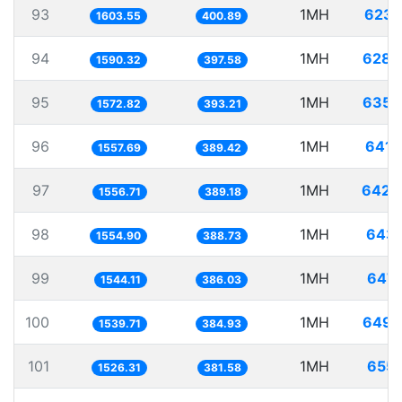
93
1MH
623.
1603.55
400.89
94
1MH
628.
1590.32
397.58
95
1MH
635.
1572.82
393.21
96
1MH
641.
1557.69
389.42
97
1MH
642.
1556.71
389.18
98
1MH
643.
1554.90
388.73
99
1MH
647.
1544.11
386.03
100
1MH
649.
1539.71
384.93
101
1MH
655.
1526.31
381.58