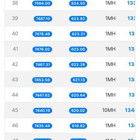
38
1MH
133.
7494.00
624.50
39
1MH
133.
7487.10
623.93
40
1MH
133.
7478.48
623.21
41
1MH
133.
7476.02
623.00
42
1MH
133.
7467.31
622.28
43
1MH
134.
7453.56
621.13
44
1MH
134.
7447.62
620.64
45
10MH
1344.
7440.19
620.02
46
1MH
134.
7435.44
619.62