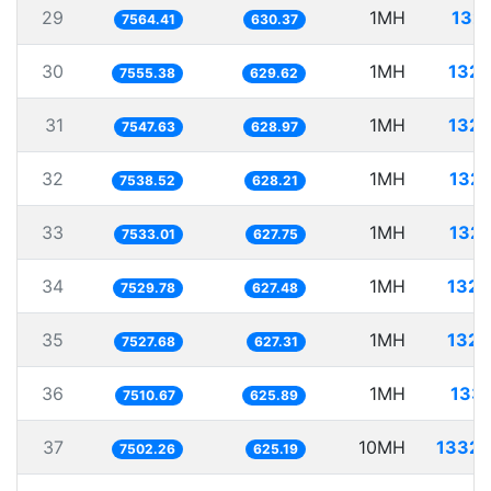
29
1MH
132.
7564.41
630.37
30
1MH
132.
7555.38
629.62
31
1MH
132.
7547.63
628.97
32
1MH
132.
7538.52
628.21
33
1MH
132.
7533.01
627.75
34
1MH
132.
7529.78
627.48
35
1MH
132.
7527.68
627.31
36
1MH
133.
7510.67
625.89
37
10MH
1332.
7502.26
625.19