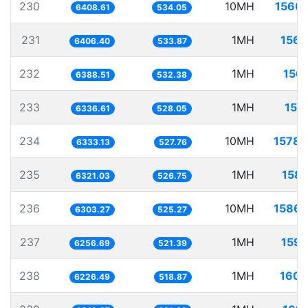
230
10MH
1560.
6408.61
534.05
231
1MH
156.
6406.40
533.87
232
1MH
156.
6388.51
532.38
233
1MH
157
6336.61
528.05
234
10MH
1578.
6333.13
527.76
235
1MH
158.
6321.03
526.75
236
10MH
1586.
6303.27
525.27
237
1MH
159.
6256.69
521.39
238
1MH
160.
6226.49
518.87