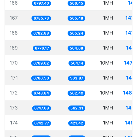
166
1MH
147
6797.40
566.45
167
1MH
147.
6785.73
565.48
168
1MH
147.
6782.88
565.24
169
1MH
147.
6776.17
564.68
170
10MH
1477
6769.62
564.14
171
1MH
147.
6766.50
563.87
172
10MH
1481.
6748.84
562.40
173
1MH
148.
6747.68
562.31
174
1MH
148.
6742.77
421.42