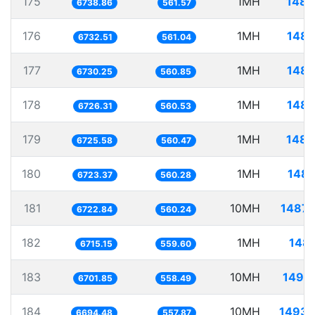
175
1MH
148.
6738.86
561.57
176
1MH
148.
6732.51
561.04
177
1MH
148.
6730.25
560.85
178
1MH
148.
6726.31
560.53
179
1MH
148.
6725.58
560.47
180
1MH
148.
6723.37
560.28
181
10MH
1487.
6722.84
560.24
182
1MH
148.
6715.15
559.60
183
10MH
1492.
6701.85
558.49
184
10MH
1493.
6694.48
557.87