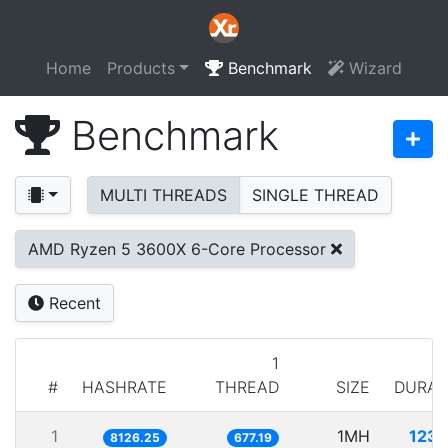
Home
Products
Benchmark
Wizard
Benchmark
MULTI THREADS
SINGLE THREAD
AMD Ryzen 5 3600X 6-Core Processor
Recent
1
#
HASHRATE
THREAD
SIZE
DURAT
1
1MH
123.
8126.25
677.19