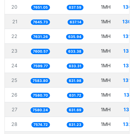
20
1MH
130.
7651.05
637.59
21
1MH
130.
7645.73
637.14
22
1MH
131.
7631.26
635.94
23
1MH
131.
7600.57
633.38
24
1MH
131.
7599.77
633.31
25
1MH
131.
7583.80
631.98
26
1MH
131
7580.70
631.72
27
1MH
131
7580.24
631.69
28
1MH
132.
7574.72
631.23