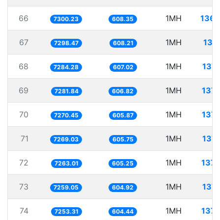
66
1MH
136.
7300.23
608.35
67
1MH
137
7298.47
608.21
68
1MH
137.
7284.28
607.02
69
1MH
137.
7281.84
606.82
70
1MH
137.
7270.45
605.87
71
1MH
137.
7269.03
605.75
72
1MH
137.
7263.01
605.25
73
1MH
137.
7259.05
604.92
74
1MH
137.
7253.31
604.44