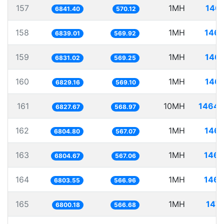
157
1MH
146.
6841.40
570.12
158
1MH
146.
6839.01
569.92
159
1MH
146.
6831.02
569.25
160
1MH
146.
6829.16
569.10
161
10MH
1464.
6827.67
568.97
162
1MH
146.
6804.80
567.07
163
1MH
146.
6804.67
567.06
164
1MH
146.
6803.55
566.96
165
1MH
147.
6800.18
566.68