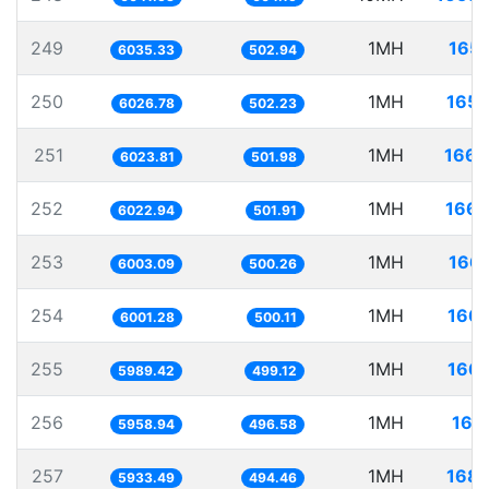
249
1MH
165.
6035.33
502.94
250
1MH
165.
6026.78
502.23
251
1MH
166.
6023.81
501.98
252
1MH
166.
6022.94
501.91
253
1MH
166.
6003.09
500.26
254
1MH
166.
6001.28
500.11
255
1MH
166.
5989.42
499.12
256
1MH
167
5958.94
496.58
257
1MH
168.
5933.49
494.46