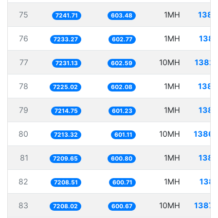
75
1MH
138.
7241.71
603.48
76
1MH
138.
7233.27
602.77
77
10MH
1382.
7231.13
602.59
78
1MH
138.
7225.02
602.08
79
1MH
138.
7214.75
601.23
80
10MH
1386.
7213.32
601.11
81
1MH
138.
7209.65
600.80
82
1MH
138.
7208.51
600.71
83
10MH
1387.
7208.02
600.67