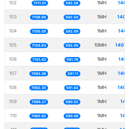
102
1MH
140.
7111.01
592.58
103
1MH
140.
7109.95
592.50
104
1MH
140.
7105.05
592.09
105
10MH
1407.
7104.63
592.05
106
1MH
140.
7101.42
591.78
107
1MH
140.
7093.36
591.11
108
1MH
140.
7092.35
591.03
109
1MH
141
7086.27
590.52
110
1MH
141
7085.92
590.49