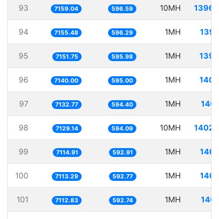
93
10MH
1396.
7159.04
596.59
94
1MH
139.
7155.48
596.29
95
1MH
139.
7151.75
595.98
96
1MH
140.
7140.00
595.00
97
1MH
140.
7132.77
594.40
98
10MH
1402.
7129.14
594.09
99
1MH
140.
7114.91
592.91
100
1MH
140.
7113.29
592.77
101
1MH
140.
7112.83
592.74