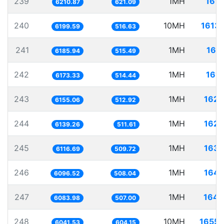
239
1MH
161.
6210.87
621.09
240
10MH
1613.
6199.59
516.63
241
1MH
161
6185.94
515.49
242
1MH
161.
6173.33
514.44
243
1MH
162.
6155.06
512.92
244
1MH
162.
6139.26
511.61
245
1MH
163.
6116.69
509.72
246
1MH
164.
6096.52
508.04
247
1MH
164.
6083.98
507.00
248
10MH
1655.
6041.53
604.15