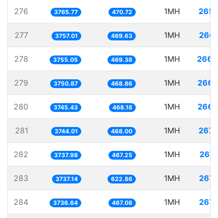
276
1MH
265.
3765.77
470.72
277
1MH
266.
3757.01
469.63
278
1MH
266.
3755.05
469.38
279
1MH
266.
3750.87
468.86
280
1MH
266.
3745.43
468.18
281
1MH
267.
3744.01
468.00
282
1MH
267.
3737.98
467.25
283
1MH
267.
3737.14
622.86
284
1MH
267.
3736.64
467.08