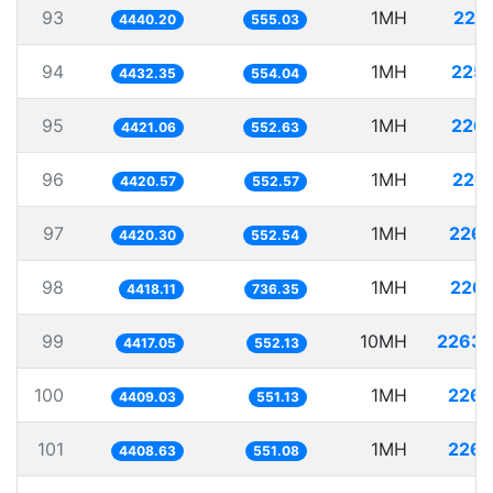
93
1MH
225.
4440.20
555.03
94
1MH
225.
4432.35
554.04
95
1MH
226.
4421.06
552.63
96
1MH
226.
4420.57
552.57
97
1MH
226.
4420.30
552.54
98
1MH
226.
4418.11
736.35
99
10MH
2263.
4417.05
552.13
100
1MH
226.
4409.03
551.13
101
1MH
226.
4408.63
551.08