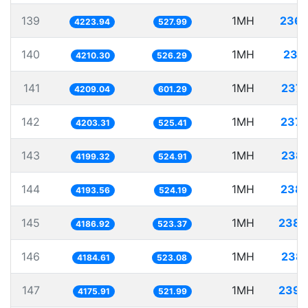
139
1MH
236.
4223.94
527.99
140
1MH
237.
4210.30
526.29
141
1MH
237.
4209.04
601.29
142
1MH
237.
4203.31
525.41
143
1MH
238.
4199.32
524.91
144
1MH
238.
4193.56
524.19
145
1MH
238.
4186.92
523.37
146
1MH
238.
4184.61
523.08
147
1MH
239.
4175.91
521.99