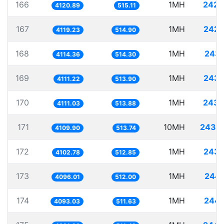
166
1MH
242.
4120.89
515.11
167
1MH
242.
4119.23
514.90
168
1MH
243.
4114.36
514.30
169
1MH
243.
4111.22
513.90
170
1MH
243.
4111.03
513.88
171
10MH
2433.
4109.90
513.74
172
1MH
243.
4102.78
512.85
173
1MH
244.
4096.01
512.00
174
1MH
244.
4093.03
511.63