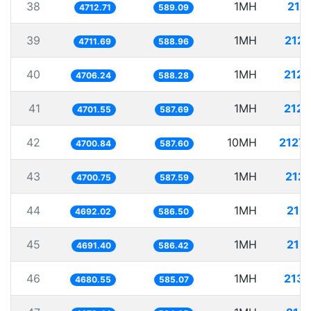
38
1MH
212
4712.71
589.09
39
1MH
212.
4711.69
588.96
40
1MH
212.
4706.24
588.28
41
1MH
212.
4701.55
587.69
42
10MH
2127.
4700.84
587.60
43
1MH
212.
4700.75
587.59
44
1MH
213
4692.02
586.50
45
1MH
213
4691.40
586.42
46
1MH
213.
4680.55
585.07