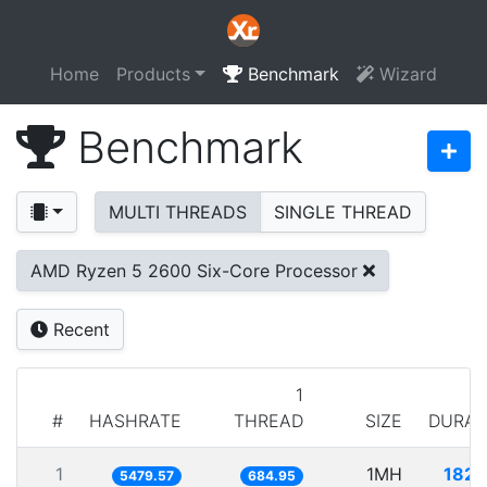
Home
Products
Benchmark
Wizard
Benchmark
MULTI THREADS
SINGLE THREAD
AMD Ryzen 5 2600 Six-Core Processor
Recent
1
#
HASHRATE
THREAD
SIZE
DURAT
1
1MH
182.
5479.57
684.95