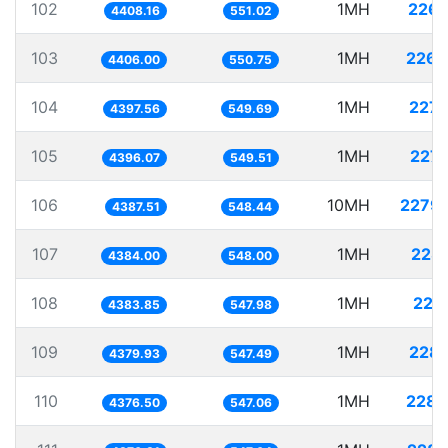
102
1MH
226.
4408.16
551.02
103
1MH
226.
4406.00
550.75
104
1MH
227.
4397.56
549.69
105
1MH
227.
4396.07
549.51
106
10MH
2279.
4387.51
548.44
107
1MH
228.
4384.00
548.00
108
1MH
228
4383.85
547.98
109
1MH
228.
4379.93
547.49
110
1MH
228.
4376.50
547.06