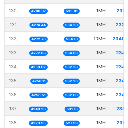
130
1MH
233.
4280.07
535.01
131
1MH
233.
4274.44
534.30
132
10MH
2340.
4272.76
534.10
133
1MH
234.
4272.68
534.09
134
1MH
234.
4259.02
532.38
135
1MH
234.
4258.11
532.26
136
1MH
234.
4256.51
532.06
137
1MH
235.
4249.26
531.16
138
1MH
236.
4223.95
527.99