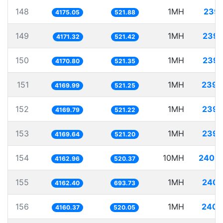
148
1MH
239.
4175.05
521.88
149
1MH
239.
4171.32
521.42
150
1MH
239.
4170.80
521.35
151
1MH
239.
4169.99
521.25
152
1MH
239.
4169.79
521.22
153
1MH
239.
4169.64
521.20
154
10MH
2402.
4162.96
520.37
155
1MH
240.
4162.40
693.73
156
1MH
240.
4160.37
520.05