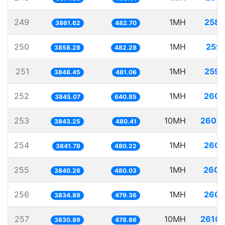
249
1MH
258.
3861.62
482.70
250
1MH
259.
3858.28
482.28
251
1MH
259.
3848.45
481.06
252
1MH
260.
3845.07
640.85
253
10MH
2601.
3843.25
480.41
254
1MH
260.
3841.78
480.22
255
1MH
260.
3840.26
480.03
256
1MH
260.
3834.89
479.36
257
10MH
2610.
3830.89
478.86