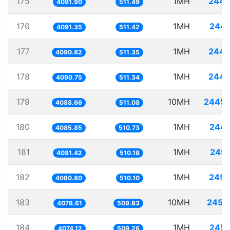
175
1MH
244.
4091.90
511.49
176
1MH
244.
4091.35
511.42
177
1MH
244.
4090.82
511.35
178
1MH
244.
4090.75
511.34
179
10MH
2445.
4088.66
511.08
180
1MH
244.
4085.85
510.73
181
1MH
245.
4081.42
510.18
182
1MH
245.
4080.80
510.10
183
10MH
2451.
4078.61
509.83
184
1MH
245.
4074.12
509.26