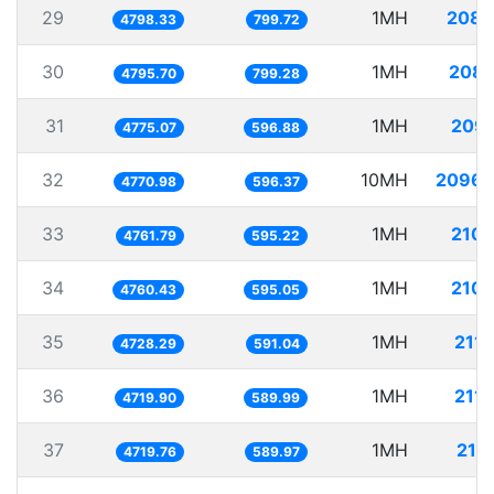
29
1MH
208.
4798.33
799.72
30
1MH
208.
4795.70
799.28
31
1MH
209.
4775.07
596.88
32
10MH
2096.
4770.98
596.37
33
1MH
210.
4761.79
595.22
34
1MH
210.
4760.43
595.05
35
1MH
211.
4728.29
591.04
36
1MH
211.
4719.90
589.99
37
1MH
211
4719.76
589.97