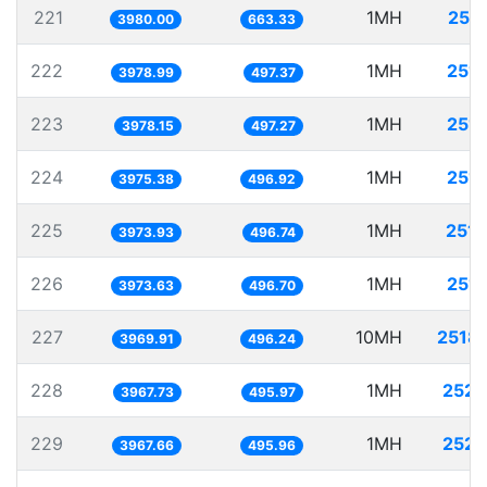
221
1MH
251.
3980.00
663.33
222
1MH
251.
3978.99
497.37
223
1MH
251.
3978.15
497.27
224
1MH
251.
3975.38
496.92
225
1MH
251.
3973.93
496.74
226
1MH
251.
3973.63
496.70
227
10MH
2518.
3969.91
496.24
228
1MH
252.
3967.73
495.97
229
1MH
252.
3967.66
495.96