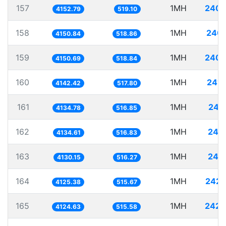
157
1MH
240.
4152.79
519.10
158
1MH
240.
4150.84
518.86
159
1MH
240.
4150.69
518.84
160
1MH
241.
4142.42
517.80
161
1MH
241
4134.78
516.85
162
1MH
241.
4134.61
516.83
163
1MH
242.
4130.15
516.27
164
1MH
242.
4125.38
515.67
165
1MH
242.
4124.63
515.58