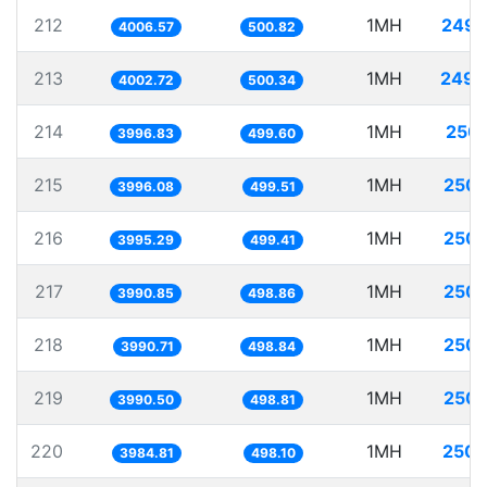
212
1MH
249.
4006.57
500.82
213
1MH
249.
4002.72
500.34
214
1MH
250.
3996.83
499.60
215
1MH
250.
3996.08
499.51
216
1MH
250.
3995.29
499.41
217
1MH
250.
3990.85
498.86
218
1MH
250.
3990.71
498.84
219
1MH
250.
3990.50
498.81
220
1MH
250.
3984.81
498.10