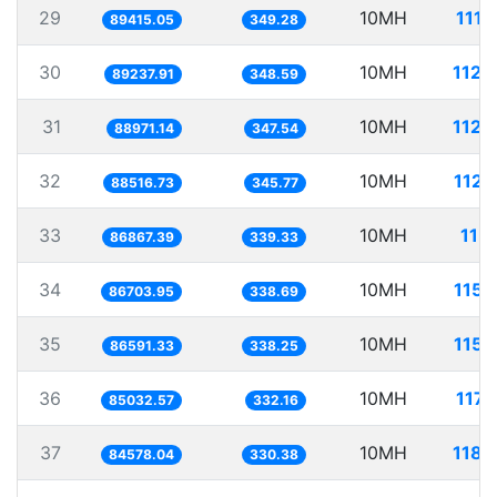
29
10MH
111.
89415.05
349.28
30
10MH
112.
89237.91
348.59
31
10MH
112.
88971.14
347.54
32
10MH
112.
88516.73
345.77
33
10MH
115.
86867.39
339.33
34
10MH
115.
86703.95
338.69
35
10MH
115.
86591.33
338.25
36
10MH
117.
85032.57
332.16
37
10MH
118.
84578.04
330.38