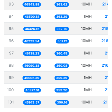
93
10MH
214.
46543.88
363.62
94
1MH
21.
46500.81
363.29
95
10MH
215.
46426.12
362.70
96
10MH
216.
46223.54
361.12
97
1MH
21.
46138.23
360.45
98
10MH
216.
46090.38
360.08
99
1MH
21.
46002.39
359.39
100
1MH
21.
45977.01
359.20
101
10MH
217.
45972.57
359.16