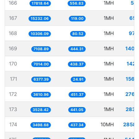
166
1MH
56.
17818.64
556.83
167
1MH
65.
15232.06
119.00
168
1MH
97.
10306.09
80.52
169
1MH
140.
7108.89
444.31
170
1MH
142.
7014.00
438.37
171
1MH
156.
6377.39
24.91
172
1MH
276.
3610.96
451.37
173
1MH
283.
3528.42
441.05
174
10MH
2858.
3498.68
437.34