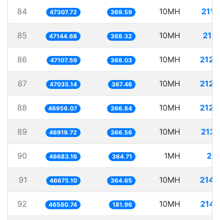
84
10MH
211.
47307.72
369.59
85
10MH
212.
47144.68
368.32
86
10MH
212.
47107.59
368.03
87
10MH
212.
47035.14
367.46
88
10MH
212.
46956.07
366.84
89
10MH
213.
46919.72
366.56
90
1MH
21.
46683.16
364.71
91
10MH
214.
46675.10
364.65
92
10MH
214.
46580.74
181.96