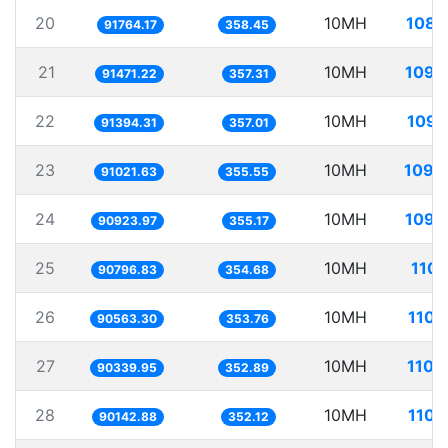
20
10MH
108.
91764.17
358.45
21
10MH
109.
91471.22
357.31
22
10MH
109.
91394.31
357.01
23
10MH
109.
91021.63
355.55
24
10MH
109.
90923.97
355.17
25
10MH
110.
90796.83
354.68
26
10MH
110.
90563.30
353.76
27
10MH
110.
90339.95
352.89
28
10MH
110.
90142.88
352.12