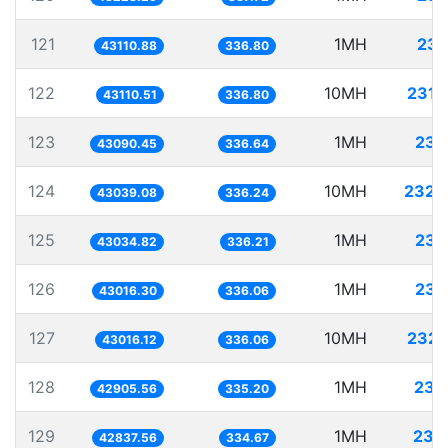
121
1MH
23.
43110.88
336.80
122
10MH
231.
43110.51
336.80
123
1MH
23.
43090.45
336.64
124
10MH
232.
43039.08
336.24
125
1MH
23.
43034.82
336.21
126
1MH
23.
43016.30
336.06
127
10MH
232.
43016.12
336.06
128
1MH
23.
42905.56
335.20
129
1MH
23.
42837.56
334.67