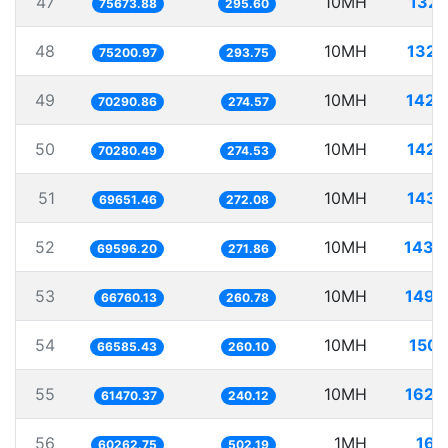
47
10MH
132.
75673.88
295.60
48
10MH
132.
75200.97
293.75
49
10MH
142.
70290.86
274.57
50
10MH
142.
70280.49
274.53
51
10MH
143.
69651.46
272.08
52
10MH
143.
69596.20
271.86
53
10MH
149.
66760.13
260.78
54
10MH
150.
66585.43
260.10
55
10MH
162.
61470.37
240.12
56
1MH
16.
60262.75
502.19