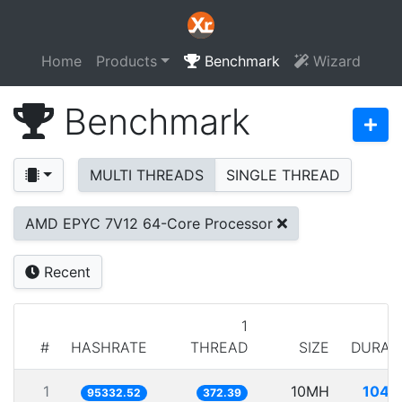
Home
Products
Benchmark
Wizard
Benchmark
MULTI THREADS
SINGLE THREAD
AMD EPYC 7V12 64-Core Processor
Recent
1
#
HASHRATE
THREAD
SIZE
DURAT
1
10MH
104.
95332.52
372.39