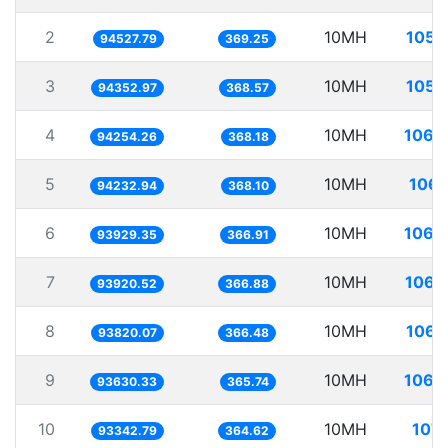
2
10MH
105.
94527.79
369.25
3
10MH
105.
94352.97
368.57
4
10MH
106.
94254.26
368.18
5
10MH
106.
94232.94
368.10
6
10MH
106.
93929.35
366.91
7
10MH
106.
93920.52
366.88
8
10MH
106.
93820.07
366.48
9
10MH
106.
93630.33
365.74
10
10MH
107.
93342.79
364.62