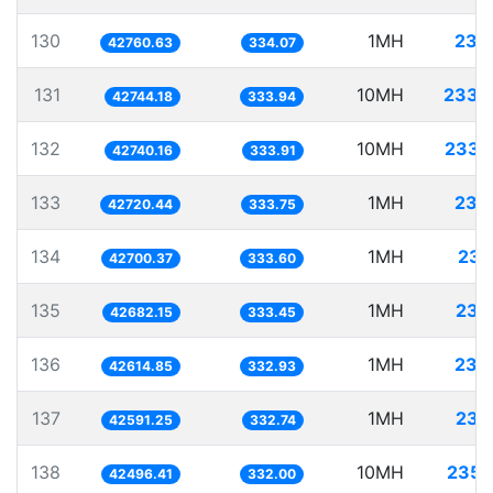
130
1MH
23.
42760.63
334.07
131
10MH
233.
42744.18
333.94
132
10MH
233.
42740.16
333.91
133
1MH
23.
42720.44
333.75
134
1MH
23.
42700.37
333.60
135
1MH
23.
42682.15
333.45
136
1MH
23.
42614.85
332.93
137
1MH
23.
42591.25
332.74
138
10MH
235.
42496.41
332.00