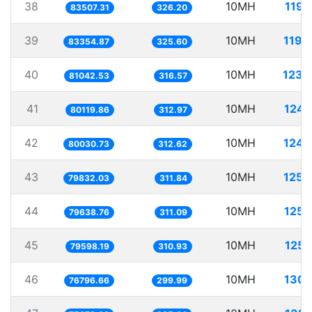
38
10MH
119.
83507.31
326.20
39
10MH
119.
83354.87
325.60
40
10MH
123.
81042.53
316.57
41
10MH
124.
80119.86
312.97
42
10MH
124.
80030.73
312.62
43
10MH
125.
79832.03
311.84
44
10MH
125.
79638.76
311.09
45
10MH
125.
79598.19
310.93
46
10MH
130.
76796.66
299.99