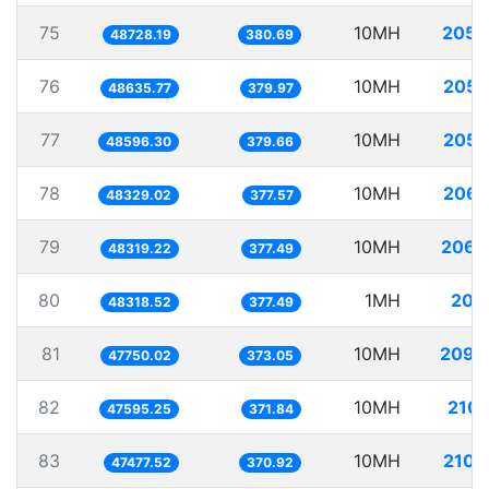
75
10MH
205.
48728.19
380.69
76
10MH
205.
48635.77
379.97
77
10MH
205.
48596.30
379.66
78
10MH
206.
48329.02
377.57
79
10MH
206.
48319.22
377.49
80
1MH
20.
48318.52
377.49
81
10MH
209.
47750.02
373.05
82
10MH
210.
47595.25
371.84
83
10MH
210.
47477.52
370.92