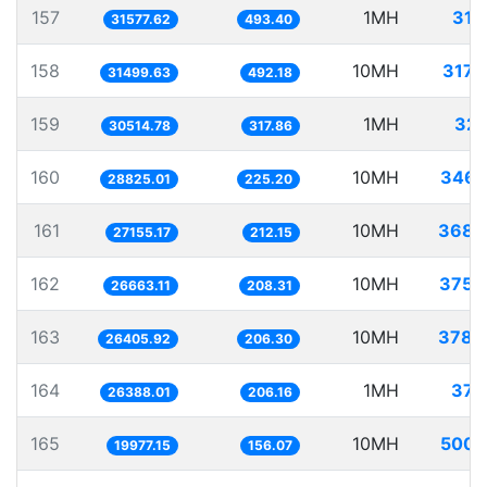
157
1MH
31.
31577.62
493.40
158
10MH
317.
31499.63
492.18
159
1MH
32.
30514.78
317.86
160
10MH
346.
28825.01
225.20
161
10MH
368.
27155.17
212.15
162
10MH
375.
26663.11
208.31
163
10MH
378.
26405.92
206.30
164
1MH
37.
26388.01
206.16
165
10MH
500.
19977.15
156.07