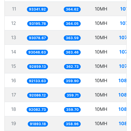
11
10MH
107.
93341.92
364.62
12
10MH
107.
93195.78
364.05
13
10MH
107.
93078.67
363.59
14
10MH
107.
93046.63
363.46
15
10MH
107.
92859.13
362.73
16
10MH
108.
92133.63
359.90
17
10MH
108.
92086.12
359.71
18
10MH
108.
92082.73
359.70
19
10MH
108.
91893.18
358.96