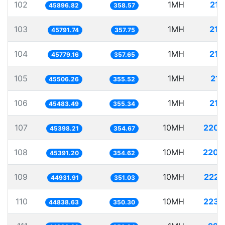
102
1MH
21.
45896.82
358.57
103
1MH
21.
45791.74
357.75
104
1MH
21.
45779.16
357.65
105
1MH
21.
45506.26
355.52
106
1MH
21.
45483.49
355.34
107
10MH
220.
45398.21
354.67
108
10MH
220.
45391.20
354.62
109
10MH
222.
44931.91
351.03
110
10MH
223.
44838.63
350.30