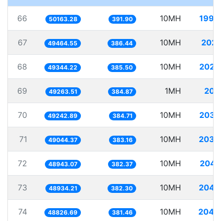
66
10MH
199.
50163.28
391.90
67
10MH
202.
49464.55
386.44
68
10MH
202.
49344.22
385.50
69
1MH
20.
49263.51
384.87
70
10MH
203.
49242.89
384.71
71
10MH
203.
49044.37
383.16
72
10MH
204.
48943.07
382.37
73
10MH
204.
48934.21
382.30
74
10MH
204.
48826.69
381.46