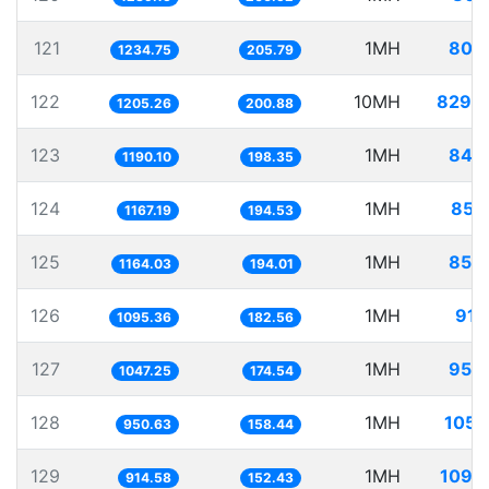
121
1MH
809
1234.75
205.79
122
10MH
8296
1205.26
200.88
123
1MH
840
1190.10
198.35
124
1MH
856
1167.19
194.53
125
1MH
859
1164.03
194.01
126
1MH
912
1095.36
182.56
127
1MH
954
1047.25
174.54
128
1MH
1051
950.63
158.44
129
1MH
1093
914.58
152.43