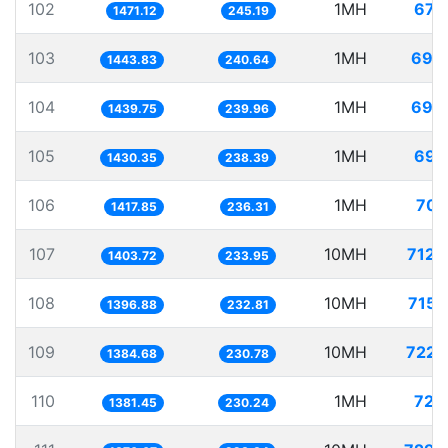
102
1MH
679
1471.12
245.19
103
1MH
692
1443.83
240.64
104
1MH
694
1439.75
239.96
105
1MH
699
1430.35
238.39
106
1MH
705
1417.85
236.31
107
10MH
7123
1403.72
233.95
108
10MH
7158
1396.88
232.81
109
10MH
7221
1384.68
230.78
110
1MH
723
1381.45
230.24