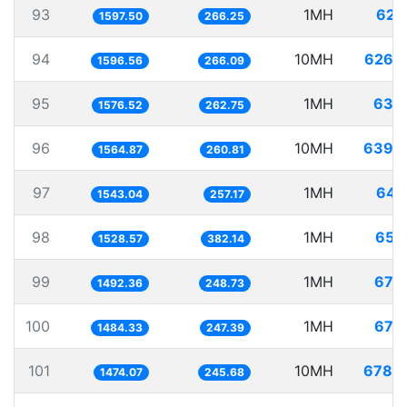
93
1MH
625
1597.50
266.25
94
10MH
6263
1596.56
266.09
95
1MH
634
1576.52
262.75
96
10MH
6390
1564.87
260.81
97
1MH
648
1543.04
257.17
98
1MH
654
1528.57
382.14
99
1MH
670
1492.36
248.73
100
1MH
673
1484.33
247.39
101
10MH
6783
1474.07
245.68