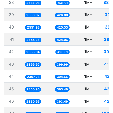
38
1MH
386
2586.08
431.01
39
1MH
391
2556.02
426.00
40
1MH
391
2551.98
425.33
41
1MH
393
2544.35
424.06
42
1MH
394
2538.04
423.01
43
1MH
416
2399.92
399.99
44
1MH
422
2367.28
394.55
45
1MH
423
2360.96
393.49
46
1MH
423
2360.95
393.49