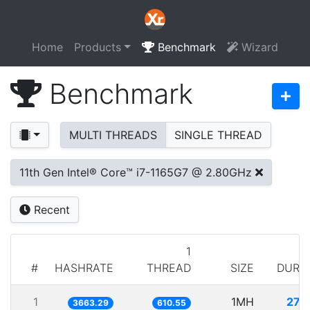
Home
Products
Benchmark
Wizard
Benchmark
MULTI THREADS
SINGLE THREAD
11th Gen Intel® Core™ i7-1165G7 @ 2.80GHz
Recent
1
#
HASHRATE
THREAD
SIZE
DURA
1
1MH
272
3663.29
610.55