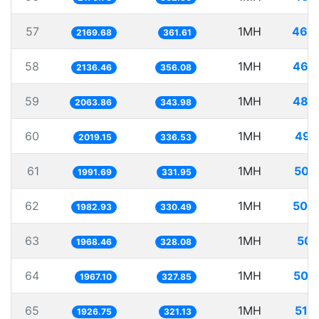
57
1MH
460
2169.68
361.61
58
1MH
468
2136.46
356.08
59
1MH
484
2063.86
343.98
60
1MH
495
2019.15
336.53
61
1MH
502
1991.69
331.95
62
1MH
504
1982.93
330.49
63
1MH
508
1968.46
328.08
64
1MH
508
1967.10
327.85
65
1MH
519
1926.75
321.13