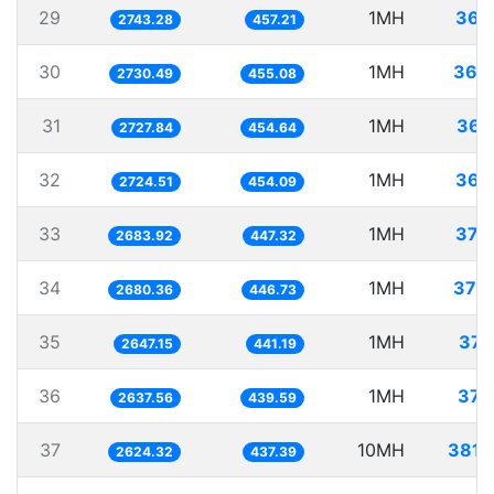
29
1MH
364
2743.28
457.21
30
1MH
366
2730.49
455.08
31
1MH
366
2727.84
454.64
32
1MH
367
2724.51
454.09
33
1MH
372
2683.92
447.32
34
1MH
373
2680.36
446.73
35
1MH
377
2647.15
441.19
36
1MH
379
2637.56
439.59
37
10MH
3810
2624.32
437.39