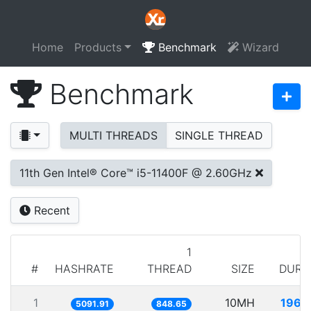
Home
Products
Benchmark
Wizard
Benchmark
MULTI THREADS
SINGLE THREAD
11th Gen Intel® Core™ i5-11400F @ 2.60GHz
Recent
1
#
HASHRATE
THREAD
SIZE
DURA
1
10MH
1963
5091.91
848.65