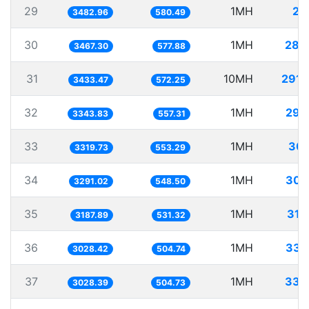
29
1MH
28
3482.96
580.49
30
1MH
288
3467.30
577.88
31
10MH
2912
3433.47
572.25
32
1MH
299
3343.83
557.31
33
1MH
301
3319.73
553.29
34
1MH
303
3291.02
548.50
35
1MH
313
3187.89
531.32
36
1MH
330
3028.42
504.74
37
1MH
330
3028.39
504.73