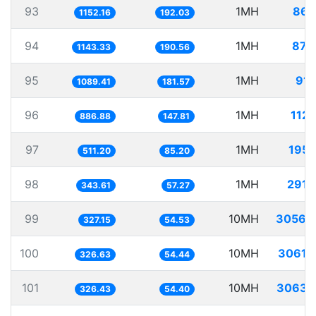
93
1MH
867
1152.16
192.03
94
1MH
874
1143.33
190.56
95
1MH
917
1089.41
181.57
96
1MH
1127
886.88
147.81
97
1MH
1956
511.20
85.20
98
1MH
2910
343.61
57.27
99
10MH
30566
327.15
54.53
100
10MH
30615
326.63
54.44
101
10MH
30634
326.43
54.40