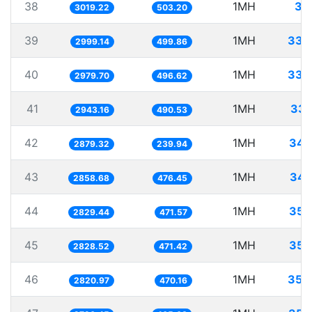
38
1MH
33
3019.22
503.20
39
1MH
333
2999.14
499.86
40
1MH
335
2979.70
496.62
41
1MH
339
2943.16
490.53
42
1MH
347
2879.32
239.94
43
1MH
349
2858.68
476.45
44
1MH
353
2829.44
471.57
45
1MH
353
2828.52
471.42
46
1MH
354
2820.97
470.16