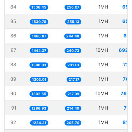
84
1MH
650
1536.45
256.07
85
1MH
653
1530.78
255.13
86
1MH
681
1466.87
244.48
87
10MH
6923
1444.37
240.73
88
1MH
721
1386.03
231.01
89
1MH
767
1303.01
217.17
90
10MH
7677
1302.55
217.09
91
1MH
777
1286.93
214.49
92
1MH
810
1234.21
205.70