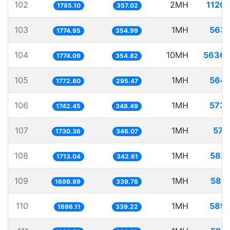
102
2MH
1120
1785.10
357.02
103
1MH
563.
1774.95
354.99
104
10MH
5636.
1774.09
354.82
105
1MH
564.
1772.80
295.47
106
1MH
573.
1742.45
348.49
107
1MH
577
1730.36
346.07
108
1MH
583.
1713.04
342.61
109
1MH
588
1698.89
339.78
110
1MH
589.
1696.11
339.22