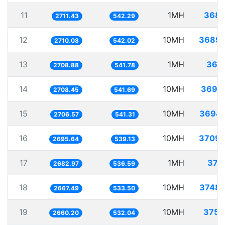
11
1MH
368.
2711.43
542.29
12
10MH
3689.
2710.08
542.02
13
1MH
369
2708.88
541.78
14
10MH
3692
2708.45
541.69
15
10MH
3694.
2706.57
541.31
16
10MH
3709.
2695.64
539.13
17
1MH
372
2682.97
536.59
18
10MH
3748.
2667.49
533.50
19
10MH
3759
2660.20
532.04