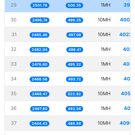
29
1MH
399
2501.76
500.35
30
10MH
4005.
2496.74
499.35
31
10MH
4023.
2485.46
497.09
32
1MH
402.
2482.04
496.41
33
1MH
403.
2476.60
495.32
34
1MH
405
2468.58
493.72
35
10MH
4051
2468.47
822.82
36
1MH
405
2467.80
493.56
37
10MH
4090.
2444.43
488.89