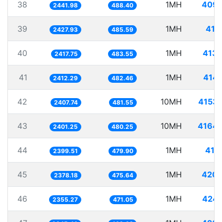
38
1MH
409.
2441.98
488.40
39
1MH
411
2427.93
485.59
40
1MH
413.
2417.75
483.55
41
1MH
414
2412.29
482.46
42
10MH
4153
2407.74
481.55
43
10MH
4164.
2401.25
480.25
44
1MH
416
2399.51
479.90
45
1MH
420.
2378.18
475.64
46
1MH
424.
2355.27
471.05