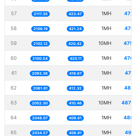
57
1MH
472.
2117.35
423.47
58
1MH
474
2106.19
421.24
59
10MH
4757
2102.12
420.42
60
1MH
476.
2100.54
420.11
61
1MH
477
2093.36
418.67
62
1MH
485.
2061.61
412.32
63
10MH
4872
2052.30
410.46
64
1MH
488.
2048.07
409.61
65
1MH
491
2034.57
406.91