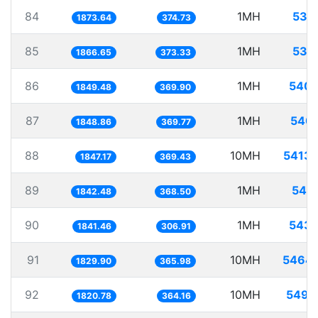
84
1MH
533
1873.64
374.73
85
1MH
535
1866.65
373.33
86
1MH
540.
1849.48
369.90
87
1MH
540.
1848.86
369.77
88
10MH
5413.
1847.17
369.43
89
1MH
542
1842.48
368.50
90
1MH
543.
1841.46
306.91
91
10MH
5464.
1829.90
365.98
92
10MH
5492
1820.78
364.16