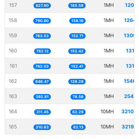
157
1MH
1207
827.90
165.58
158
1MH
1264
790.80
158.16
159
1MH
1309.
763.53
152.71
160
1MH
1312
762.12
152.42
161
1MH
1312
762.03
152.41
162
1MH
1546.
646.47
129.29
163
1MH
2545
392.81
78.56
164
10MH
32108
311.45
62.29
165
10MH
32192
310.63
62.13