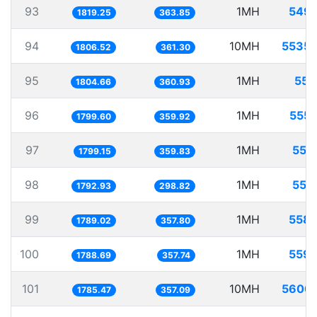
93
1MH
549.
1819.25
363.85
94
10MH
5535.
1806.52
361.30
95
1MH
554
1804.66
360.93
96
1MH
555.
1799.60
359.92
97
1MH
555
1799.15
359.83
98
1MH
557
1792.93
298.82
99
1MH
558.
1789.02
357.80
100
1MH
559.
1788.69
357.74
101
10MH
5600.
1785.47
357.09