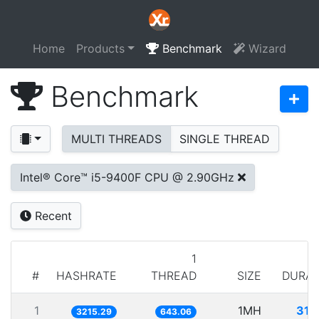
Home
Products
Benchmark
Wizard
Benchmark
MULTI THREADS
SINGLE THREAD
Intel® Core™ i5-9400F CPU @ 2.90GHz
Recent
1
#
HASHRATE
THREAD
SIZE
DURAT
1
1MH
311
3215.29
643.06