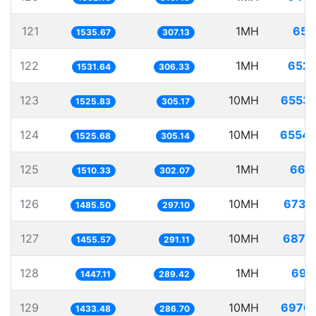
121
1MH
651
1535.67
307.13
122
1MH
652.
1531.64
306.33
123
10MH
6553.
1525.83
305.17
124
10MH
6554.
1525.68
305.14
125
1MH
662
1510.33
302.07
126
10MH
6731
1485.50
297.10
127
10MH
6870
1455.57
291.11
128
1MH
691
1447.11
289.42
129
10MH
6976.
1433.48
286.70