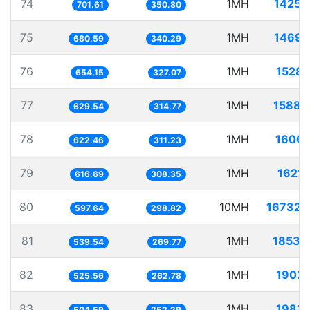
74
1MH
1425.
701.61
350.80
75
1MH
1469.
680.59
340.29
76
1MH
1528.
654.15
327.07
77
1MH
1588.
629.54
314.77
78
1MH
1606.
622.46
311.23
79
1MH
1621.
616.69
308.35
80
10MH
16732.
597.64
298.82
81
1MH
1853.
539.54
269.77
82
1MH
1902.
525.56
262.78
83
1MH
1981.
504.59
252.29