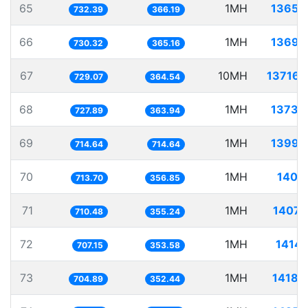
65
1MH
1365.
732.39
366.19
66
1MH
1369.
730.32
365.16
67
10MH
13716.
729.07
364.54
68
1MH
1373.
727.89
363.94
69
1MH
1399.
714.64
714.64
70
1MH
1401.
713.70
356.85
71
1MH
1407.
710.48
355.24
72
1MH
1414.
707.15
353.58
73
1MH
1418.
704.89
352.44