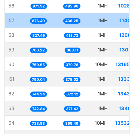
56
1MH
1028.
971.92
485.96
57
1MH
1140.
876.49
438.25
58
1MH
1208.
827.46
413.73
59
1MH
1305.
766.22
383.11
60
10MH
13165.
759.55
379.78
61
1MH
1333.
750.04
375.02
62
1MH
1343.
744.24
372.12
63
1MH
1346.
742.84
371.42
64
10MH
13532.
738.98
369.49