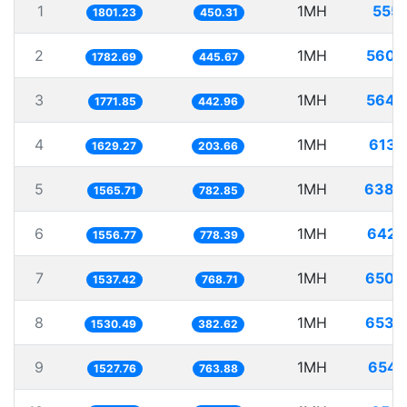
1
1MH
555.
1801.23
450.31
2
1MH
560.
1782.69
445.67
3
1MH
564.
1771.85
442.96
4
1MH
613.
1629.27
203.66
5
1MH
638.
1565.71
782.85
6
1MH
642.
1556.77
778.39
7
1MH
650.
1537.42
768.71
8
1MH
653.
1530.49
382.62
9
1MH
654.
1527.76
763.88