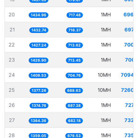
20
1MH
696.
1434.96
717.48
21
1MH
697.
1432.74
716.37
22
1MH
700.
1427.24
713.62
23
1MH
700.
1426.90
713.45
24
10MH
7094.
1409.53
704.76
25
10MH
7260.
1377.26
688.63
26
1MH
727.
1374.76
687.38
27
1MH
732.
1364.36
682.18
28
1MH
735.
1359.05
679.53