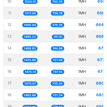
10
1MH
656.
1524.10
762.05
11
1MH
658.
1517.56
758.78
12
1MH
664.
1505.04
376.26
13
1MH
668.
1495.22
747.61
14
1MH
671.
1489.92
744.96
15
1MH
677.
1475.89
737.95
16
1MH
677.
1475.10
737.55
17
1MH
680.
1470.07
735.03
18
1MH
683.
1462.68
731.34
19
1MH
695.
1437.39
179.67