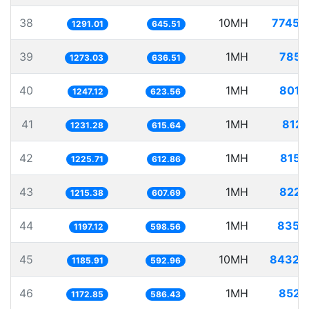
38
10MH
7745.
1291.01
645.51
39
1MH
785.
1273.03
636.51
40
1MH
801.
1247.12
623.56
41
1MH
812.
1231.28
615.64
42
1MH
815.
1225.71
612.86
43
1MH
822.
1215.38
607.69
44
1MH
835.
1197.12
598.56
45
10MH
8432.
1185.91
592.96
46
1MH
852.
1172.85
586.43