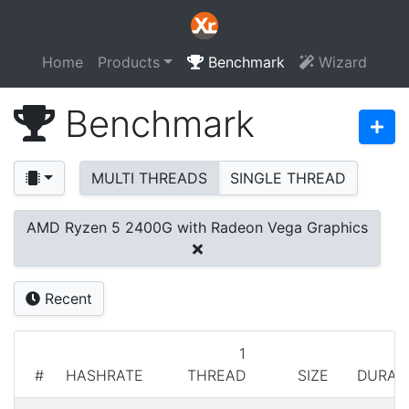
Home
Products
Benchmark
Wizard
Benchmark
MULTI THREADS
SINGLE THREAD
AMD Ryzen 5 2400G with Radeon Vega Graphics
Recent
1
#
HASHRATE
THREAD
SIZE
DURAT