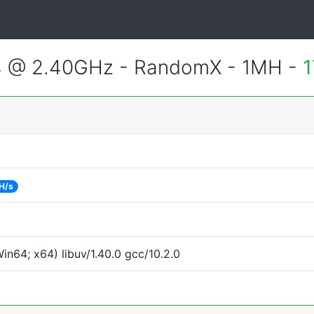
4 @ 2.40GHz - RandomX - 1MH -
1
H/s
n64; x64) libuv/1.40.0 gcc/10.2.0