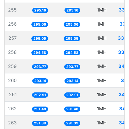
255
1MH
338
295.16
295.16
256
1MH
338
295.06
295.06
257
1MH
338
295.05
295.05
258
1MH
339
294.58
294.58
259
1MH
340
293.77
293.77
260
1MH
341
293.14
293.14
261
1MH
341
292.91
292.91
262
1MH
343
291.48
291.48
263
1MH
343
291.39
291.39