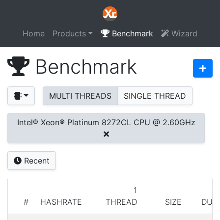
Home
Products
Benchmark
Wizard
Benchmark
MULTI THREADS
SINGLE THREAD
Intel® Xeon® Platinum 8272CL CPU @ 2.60GHz
Recent
1
#
HASHRATE
THREAD
SIZE
DUR