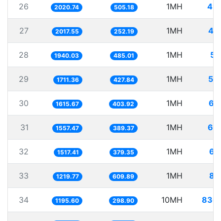
26
1MH
49
2020.74
505.18
27
1MH
49
2017.55
252.19
28
1MH
51
1940.03
485.01
29
1MH
58
1711.36
427.84
30
1MH
61
1615.67
403.92
31
1MH
64
1557.47
389.37
32
1MH
65
1517.41
379.35
33
1MH
81
1219.77
609.89
34
10MH
836
1195.60
298.90