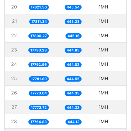
20
1MH
17821.50
445.54
21
1MH
5
17811.34
445.28
22
1MH
5
17806.27
445.16
23
1MH
5
17793.28
444.83
24
1MH
5
17792.96
444.82
25
1MH
5
17781.89
444.55
26
1MH
5
17773.04
444.33
27
1MH
5
17772.72
444.32
28
1MH
5
17764.83
444.12