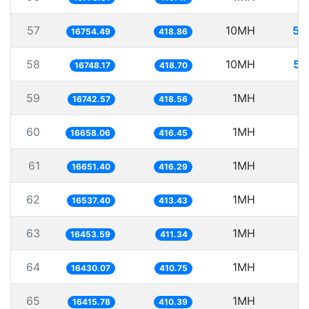
57
10MH
59
16754.49
418.86
58
10MH
59
16748.17
418.70
59
1MH
5
16742.57
418.56
60
1MH
6
16658.06
416.45
61
1MH
6
16651.40
416.29
62
1MH
6
16537.40
413.43
63
1MH
6
16453.59
411.34
64
1MH
6
16430.07
410.75
65
1MH
6
16415.78
410.39