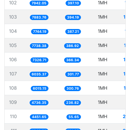
102
1MH
12
7942.05
397.10
103
1MH
12
7883.76
394.19
104
1MH
12
7744.19
387.21
105
1MH
12
7738.38
386.92
106
1MH
13
7326.71
366.34
107
1MH
16
6035.37
301.77
108
1MH
16
6015.15
300.76
109
1MH
2
4736.35
236.82
110
1MH
22
4451.65
55.65