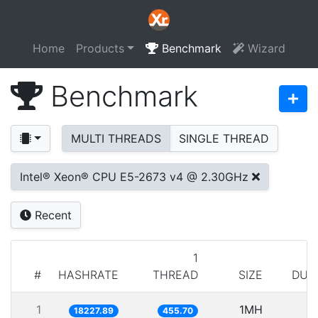
Home
Products
Benchmark
Wizard
Benchmark
MULTI THREADS
SINGLE THREAD
Intel® Xeon® CPU E5-2673 v4 @ 2.30GHz
Recent
1
#
HASHRATE
THREAD
SIZE
DUR
1
1MH
5
18227.89
455.70