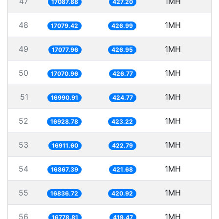
47
1MH
5
17087.88
427.20
48
1MH
5
17079.42
426.99
49
1MH
5
17077.96
426.95
50
1MH
5
17070.96
426.77
51
1MH
5
16990.91
424.77
52
1MH
5
16928.78
423.22
53
1MH
16911.60
422.79
54
1MH
5
16867.39
421.68
55
1MH
5
16836.72
420.92
56
1MH
5
16778.81
419.47