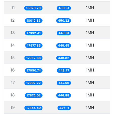
11
1MH
5
18020.29
450.51
12
1MH
5
18012.83
450.32
13
1MH
5
17992.41
449.81
14
1MH
5
17977.85
449.45
15
1MH
5
17952.68
448.82
16
1MH
5
17950.74
448.77
17
1MH
5
17902.22
447.56
18
1MH
5
17875.02
446.88
19
1MH
5
17844.40
446.11