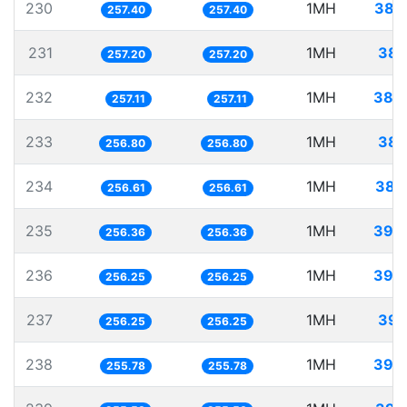
230
1MH
388
257.40
257.40
231
1MH
388
257.20
257.20
232
1MH
388
257.11
257.11
233
1MH
389
256.80
256.80
234
1MH
389
256.61
256.61
235
1MH
390
256.36
256.36
236
1MH
390
256.25
256.25
237
1MH
390
256.25
256.25
238
1MH
390
255.78
255.78