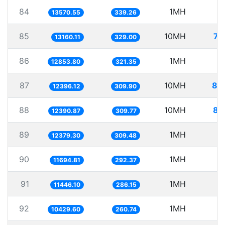
84
1MH
7
13570.55
339.26
85
10MH
75
13160.11
329.00
86
1MH
7
12853.80
321.35
87
10MH
80
12396.12
309.90
88
10MH
80
12390.87
309.77
89
1MH
8
12379.30
309.48
90
1MH
8
11694.81
292.37
91
1MH
8
11446.10
286.15
92
1MH
9
10429.60
260.74