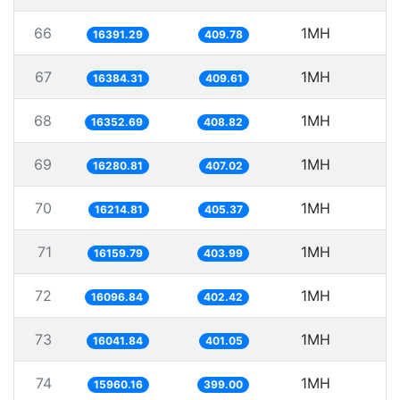
66
1MH
6
16391.29
409.78
67
1MH
6
16384.31
409.61
68
1MH
16352.69
408.82
69
1MH
6
16280.81
407.02
70
1MH
6
16214.81
405.37
71
1MH
6
16159.79
403.99
72
1MH
6
16096.84
402.42
73
1MH
6
16041.84
401.05
74
1MH
6
15960.16
399.00