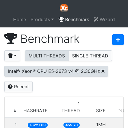
Home
Products
Benchmark
Wizard
Benchmark
MULTI THREADS
SINGLE THREAD
Intel® Xeon® CPU E5-2673 v4 @ 2.30GHz
Recent
1
#
HASHRATE
THREAD
SIZE
DUR
1
1MH
5
18227.89
455.70