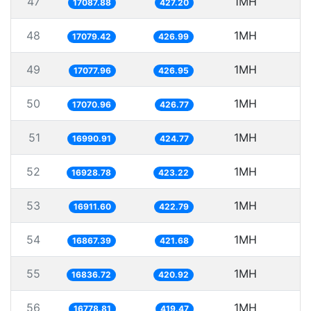
47
1MH
5
17087.88
427.20
48
1MH
5
17079.42
426.99
49
1MH
5
17077.96
426.95
50
1MH
5
17070.96
426.77
51
1MH
5
16990.91
424.77
52
1MH
5
16928.78
423.22
53
1MH
16911.60
422.79
54
1MH
5
16867.39
421.68
55
1MH
5
16836.72
420.92
56
1MH
5
16778.81
419.47