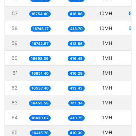
57
10MH
59
16754.49
418.86
58
10MH
59
16748.17
418.70
59
1MH
5
16742.57
418.56
60
1MH
6
16658.06
416.45
61
1MH
6
16651.40
416.29
62
1MH
6
16537.40
413.43
63
1MH
6
16453.59
411.34
64
1MH
6
16430.07
410.75
65
1MH
6
16415.78
410.39