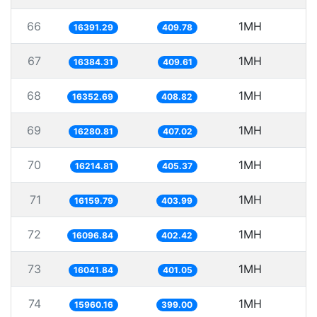
66
1MH
6
16391.29
409.78
67
1MH
6
16384.31
409.61
68
1MH
16352.69
408.82
69
1MH
6
16280.81
407.02
70
1MH
6
16214.81
405.37
71
1MH
6
16159.79
403.99
72
1MH
6
16096.84
402.42
73
1MH
6
16041.84
401.05
74
1MH
6
15960.16
399.00