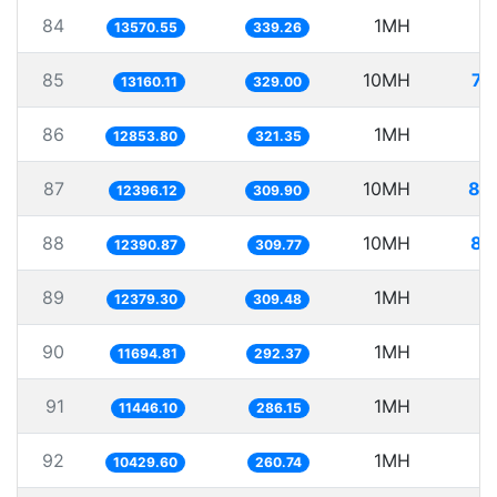
84
1MH
7
13570.55
339.26
85
10MH
75
13160.11
329.00
86
1MH
7
12853.80
321.35
87
10MH
80
12396.12
309.90
88
10MH
80
12390.87
309.77
89
1MH
8
12379.30
309.48
90
1MH
8
11694.81
292.37
91
1MH
8
11446.10
286.15
92
1MH
9
10429.60
260.74