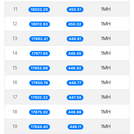
11
1MH
5
18020.29
450.51
12
1MH
5
18012.83
450.32
13
1MH
5
17992.41
449.81
14
1MH
5
17977.85
449.45
15
1MH
5
17952.68
448.82
16
1MH
5
17950.74
448.77
17
1MH
5
17902.22
447.56
18
1MH
5
17875.02
446.88
19
1MH
5
17844.40
446.11