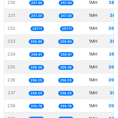
230
1MH
388
257.40
257.40
231
1MH
388
257.20
257.20
232
1MH
388
257.11
257.11
233
1MH
389
256.80
256.80
234
1MH
389
256.61
256.61
235
1MH
390
256.36
256.36
236
1MH
390
256.25
256.25
237
1MH
390
256.25
256.25
238
1MH
390
255.78
255.78