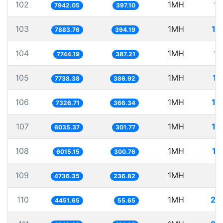
102
1MH
12
7942.05
397.10
103
1MH
12
7883.76
394.19
104
1MH
12
7744.19
387.21
105
1MH
12
7738.38
386.92
106
1MH
13
7326.71
366.34
107
1MH
16
6035.37
301.77
108
1MH
16
6015.15
300.76
109
1MH
2
4736.35
236.82
110
1MH
22
4451.65
55.65