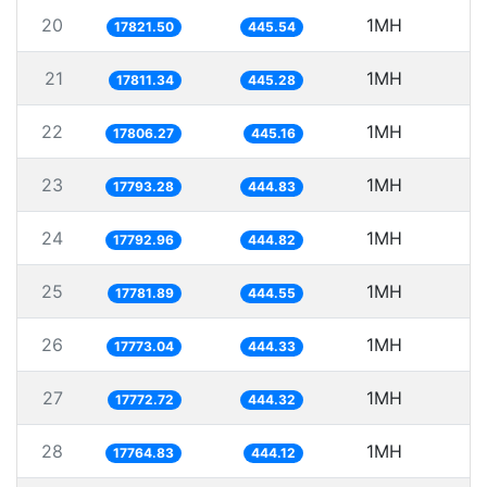
20
1MH
17821.50
445.54
21
1MH
5
17811.34
445.28
22
1MH
5
17806.27
445.16
23
1MH
5
17793.28
444.83
24
1MH
5
17792.96
444.82
25
1MH
5
17781.89
444.55
26
1MH
5
17773.04
444.33
27
1MH
5
17772.72
444.32
28
1MH
5
17764.83
444.12