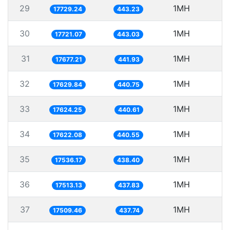
29
1MH
5
17729.24
443.23
30
1MH
5
17721.07
443.03
31
1MH
5
17677.21
441.93
32
1MH
5
17629.84
440.75
33
1MH
5
17624.25
440.61
34
1MH
5
17622.08
440.55
35
1MH
5
17536.17
438.40
36
1MH
17513.13
437.83
37
1MH
17509.46
437.74