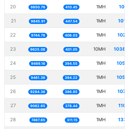
20
1MH
101.
9850.76
410.45
21
1MH
101.
9845.91
447.54
22
1MH
102.
9744.78
406.03
23
10MH
1038.
9625.08
401.05
24
1MH
105.
9469.16
394.55
25
1MH
105.
9461.36
394.22
26
1MH
107.
9284.36
386.85
27
1MH
110.
9082.65
378.44
28
1MH
133.
7467.65
311.15