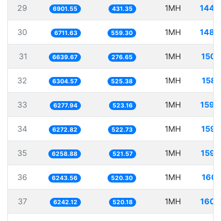
29
1MH
144.
6901.55
431.35
30
1MH
148.
6711.63
559.30
31
1MH
150.
6639.67
276.65
32
1MH
158.
6304.57
525.38
33
1MH
159.
6277.94
523.16
34
1MH
159.
6272.82
522.73
35
1MH
159.
6258.88
521.57
36
1MH
160.
6243.56
520.30
37
1MH
160.
6242.12
520.18