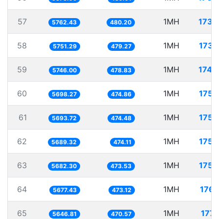
57
1MH
173.
5762.43
480.20
58
1MH
173.
5751.29
479.27
59
1MH
174.
5746.00
478.83
60
1MH
175.
5698.27
474.86
61
1MH
175.
5693.72
474.48
62
1MH
175.
5689.32
474.11
63
1MH
175.
5682.30
473.53
64
1MH
176.
5677.43
473.12
65
1MH
177.
5646.81
470.57