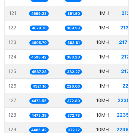
121
1MH
212.
4699.23
391.60
122
1MH
213.
4679.76
389.98
123
10MH
2171.
4605.70
383.81
124
1MH
217.
4598.42
383.20
125
1MH
217.
4587.28
382.27
126
1MH
221.
4521.16
226.06
127
10MH
2235.
4473.55
372.80
128
10MH
2235.
4473.39
372.78
129
10MH
2239.
4465.42
372.12