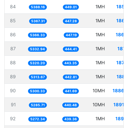
84
1MH
185.
5388.16
449.01
85
1MH
186.
5367.31
447.28
86
1MH
186.
5366.33
447.19
87
1MH
187.
5332.94
444.41
88
1MH
187.
5320.20
443.35
89
1MH
188.
5313.67
442.81
90
10MH
1886.
5300.33
441.69
91
10MH
1891.
5285.71
440.48
92
1MH
189.
5272.34
439.36