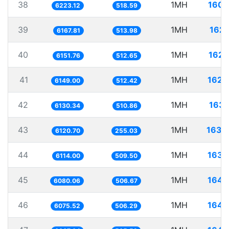
38
1MH
160.
6223.12
518.59
39
1MH
162.
6167.81
513.98
40
1MH
162.
6151.76
512.65
41
1MH
162.
6149.00
512.42
42
1MH
163.
6130.34
510.86
43
1MH
163.
6120.70
255.03
44
1MH
163.
6114.00
509.50
45
1MH
164.
6080.06
506.67
46
1MH
164.
6075.52
506.29