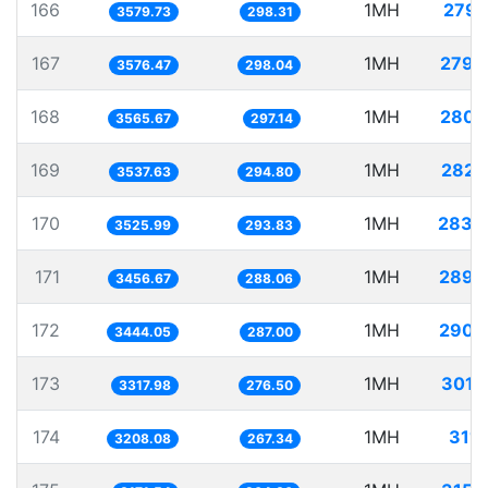
166
1MH
279.
3579.73
298.31
167
1MH
279.
3576.47
298.04
168
1MH
280.
3565.67
297.14
169
1MH
282.
3537.63
294.80
170
1MH
283.
3525.99
293.83
171
1MH
289.
3456.67
288.06
172
1MH
290.
3444.05
287.00
173
1MH
301.
3317.98
276.50
174
1MH
311.
3208.08
267.34