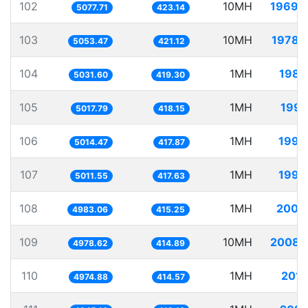
102
10MH
1969.
5077.71
423.14
103
10MH
1978.
5053.47
421.12
104
1MH
198.
5031.60
419.30
105
1MH
199.
5017.79
418.15
106
1MH
199.
5014.47
417.87
107
1MH
199.
5011.55
417.63
108
1MH
200.
4983.06
415.25
109
10MH
2008.
4978.62
414.89
110
1MH
201.
4974.88
414.57