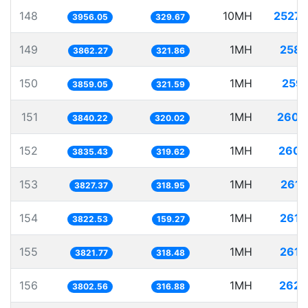
148
10MH
2527.
3956.05
329.67
149
1MH
258.
3862.27
321.86
150
1MH
259.
3859.05
321.59
151
1MH
260.
3840.22
320.02
152
1MH
260.
3835.43
319.62
153
1MH
261.
3827.37
318.95
154
1MH
261.
3822.53
159.27
155
1MH
261.
3821.77
318.48
156
1MH
262.
3802.56
316.88