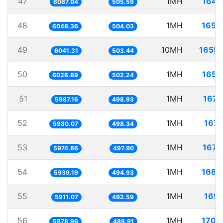
47
1MH
164.
6067.04
505.59
48
1MH
165.
6048.36
504.03
49
10MH
1655.
6041.31
503.44
50
1MH
165.
6026.89
502.24
51
1MH
167.
5987.16
498.93
52
1MH
167.
5980.07
498.34
53
1MH
167.
5974.86
497.90
54
1MH
168.
5939.19
494.93
55
1MH
169.
5911.07
492.59
56
1MH
170.
5878.96
489.91