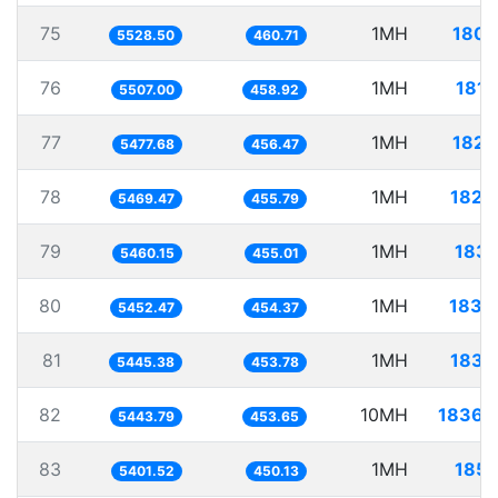
75
1MH
180.
5528.50
460.71
76
1MH
181.
5507.00
458.92
77
1MH
182.
5477.68
456.47
78
1MH
182.
5469.47
455.79
79
1MH
183.
5460.15
455.01
80
1MH
183.
5452.47
454.37
81
1MH
183.
5445.38
453.78
82
10MH
1836.
5443.79
453.65
83
1MH
185.
5401.52
450.13