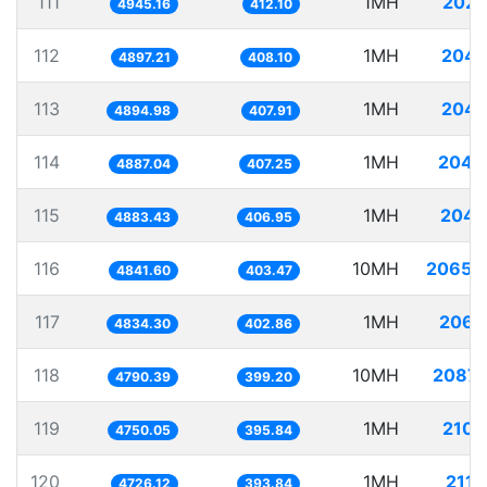
111
1MH
202.
4945.16
412.10
112
1MH
204.
4897.21
408.10
113
1MH
204.
4894.98
407.91
114
1MH
204.
4887.04
407.25
115
1MH
204.
4883.43
406.95
116
10MH
2065.
4841.60
403.47
117
1MH
206.
4834.30
402.86
118
10MH
2087.
4790.39
399.20
119
1MH
210.
4750.05
395.84
120
1MH
211.
4726.12
393.84