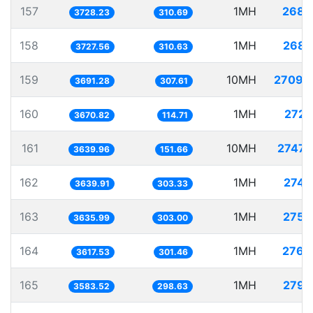
157
1MH
268.
3728.23
310.69
158
1MH
268.
3727.56
310.63
159
10MH
2709.
3691.28
307.61
160
1MH
272.
3670.82
114.71
161
10MH
2747.
3639.96
151.66
162
1MH
274.
3639.91
303.33
163
1MH
275.
3635.99
303.00
164
1MH
276.
3617.53
301.46
165
1MH
279.
3583.52
298.63