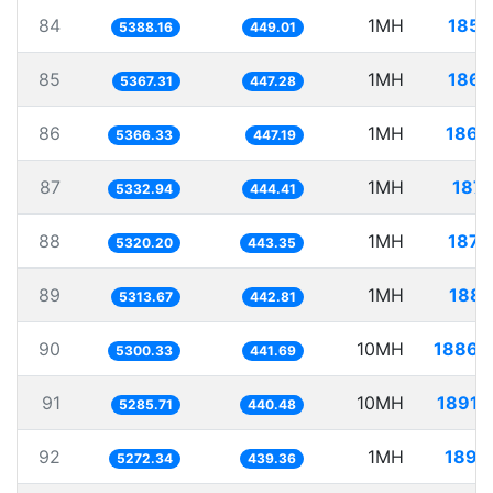
84
1MH
185.
5388.16
449.01
85
1MH
186.
5367.31
447.28
86
1MH
186.
5366.33
447.19
87
1MH
187.
5332.94
444.41
88
1MH
187.
5320.20
443.35
89
1MH
188.
5313.67
442.81
90
10MH
1886.
5300.33
441.69
91
10MH
1891.
5285.71
440.48
92
1MH
189.
5272.34
439.36