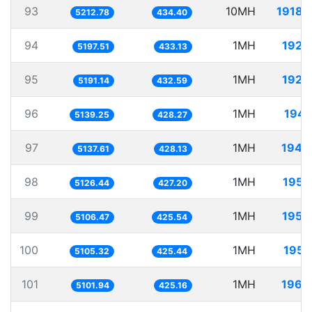
93
10MH
1918.
5212.78
434.40
94
1MH
192.
5197.51
433.13
95
1MH
192.
5191.14
432.59
96
1MH
194.
5139.25
428.27
97
1MH
194.
5137.61
428.13
98
1MH
195.
5126.44
427.20
99
1MH
195.
5106.47
425.54
100
1MH
195.
5105.32
425.44
101
1MH
196.
5101.94
425.16