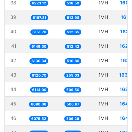
38
1MH
160.
6223.12
518.59
39
1MH
162.
6167.81
513.98
40
1MH
162.
6151.76
512.65
41
1MH
162.
6149.00
512.42
42
1MH
163.
6130.34
510.86
43
1MH
163.
6120.70
255.03
44
1MH
163.
6114.00
509.50
45
1MH
164.
6080.06
506.67
46
1MH
164.
6075.52
506.29