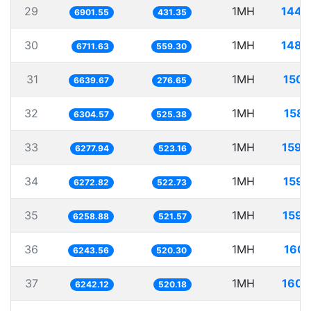
29
1MH
144.
6901.55
431.35
30
1MH
148.
6711.63
559.30
31
1MH
150.
6639.67
276.65
32
1MH
158.
6304.57
525.38
33
1MH
159.
6277.94
523.16
34
1MH
159.
6272.82
522.73
35
1MH
159.
6258.88
521.57
36
1MH
160.
6243.56
520.30
37
1MH
160.
6242.12
520.18