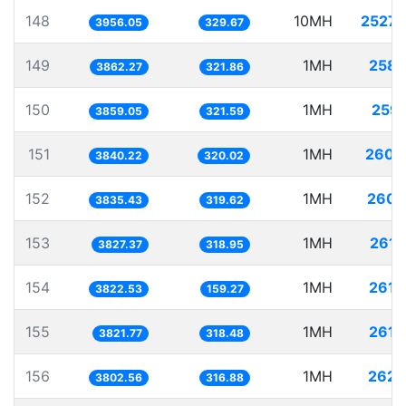
148
10MH
2527.
3956.05
329.67
149
1MH
258.
3862.27
321.86
150
1MH
259.
3859.05
321.59
151
1MH
260.
3840.22
320.02
152
1MH
260.
3835.43
319.62
153
1MH
261.
3827.37
318.95
154
1MH
261.
3822.53
159.27
155
1MH
261.
3821.77
318.48
156
1MH
262.
3802.56
316.88