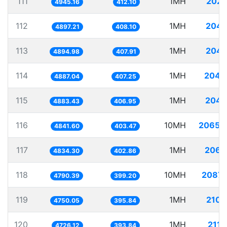
111
1MH
202.
4945.16
412.10
112
1MH
204.
4897.21
408.10
113
1MH
204.
4894.98
407.91
114
1MH
204.
4887.04
407.25
115
1MH
204.
4883.43
406.95
116
10MH
2065.
4841.60
403.47
117
1MH
206.
4834.30
402.86
118
10MH
2087.
4790.39
399.20
119
1MH
210.
4750.05
395.84
120
1MH
211.
4726.12
393.84