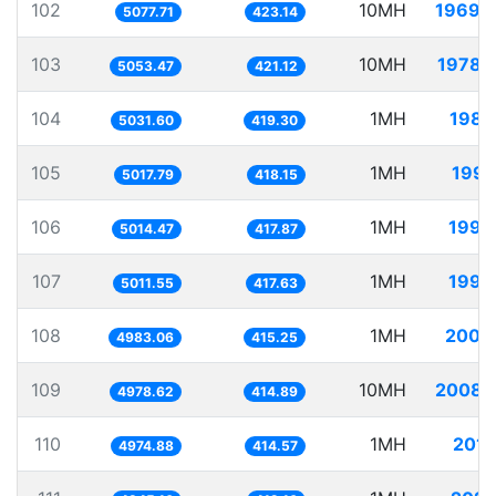
102
10MH
1969.
5077.71
423.14
103
10MH
1978.
5053.47
421.12
104
1MH
198.
5031.60
419.30
105
1MH
199.
5017.79
418.15
106
1MH
199.
5014.47
417.87
107
1MH
199.
5011.55
417.63
108
1MH
200.
4983.06
415.25
109
10MH
2008.
4978.62
414.89
110
1MH
201.
4974.88
414.57