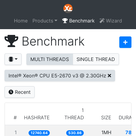
Home
Products
Benchmark
Wizard
Benchmark
MULTI THREADS
SINGLE THREAD
Intel® Xeon® CPU E5-2670 v3 @ 2.30GHz
Recent
1
#
HASHRATE
THREAD
SIZE
DURAT
1
1MH
78.
12740.64
530.86