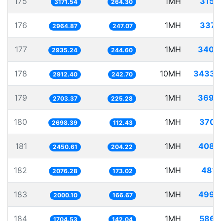
175
1MH
315.
3171.54
264.30
176
1MH
337.
2964.87
247.07
177
1MH
340.
2935.24
244.60
178
10MH
3433.
2912.40
242.70
179
1MH
369.
2703.37
225.28
180
1MH
370.
2698.39
112.43
181
1MH
408.
2450.61
204.22
182
1MH
481.
2076.28
173.02
183
1MH
499.
2000.10
166.67
184
1MH
586.
1704.53
142.04