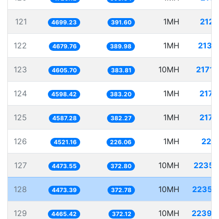
121
1MH
212.
4699.23
391.60
122
1MH
213.
4679.76
389.98
123
10MH
2171.
4605.70
383.81
124
1MH
217.
4598.42
383.20
125
1MH
217.
4587.28
382.27
126
1MH
221.
4521.16
226.06
127
10MH
2235.
4473.55
372.80
128
10MH
2235.
4473.39
372.78
129
10MH
2239.
4465.42
372.12