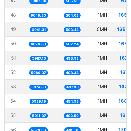
47
1MH
164.
6067.04
505.59
48
1MH
165.
6048.36
504.03
49
10MH
1655.
6041.31
503.44
50
1MH
165.
6026.89
502.24
51
1MH
167.
5987.16
498.93
52
1MH
167.
5980.07
498.34
53
1MH
167.
5974.86
497.90
54
1MH
168.
5939.19
494.93
55
1MH
169.
5911.07
492.59
56
1MH
170.
5878.96
489.91