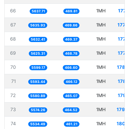
66
1MH
177.
5637.71
469.81
67
1MH
177.
5635.93
469.66
68
1MH
177.
5632.41
469.37
69
1MH
177.
5625.31
468.78
70
1MH
178.
5599.17
466.60
71
1MH
178.
5593.44
466.12
72
1MH
179.
5580.89
465.07
73
1MH
179.
5574.26
464.52
74
1MH
180.
5534.49
461.21