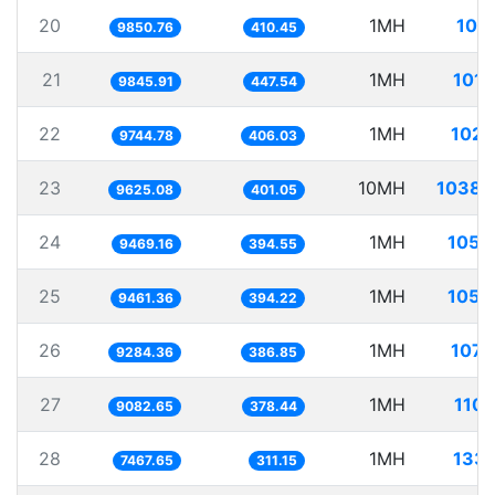
20
1MH
101.
9850.76
410.45
21
1MH
101.
9845.91
447.54
22
1MH
102.
9744.78
406.03
23
10MH
1038.
9625.08
401.05
24
1MH
105.
9469.16
394.55
25
1MH
105.
9461.36
394.22
26
1MH
107.
9284.36
386.85
27
1MH
110.
9082.65
378.44
28
1MH
133.
7467.65
311.15