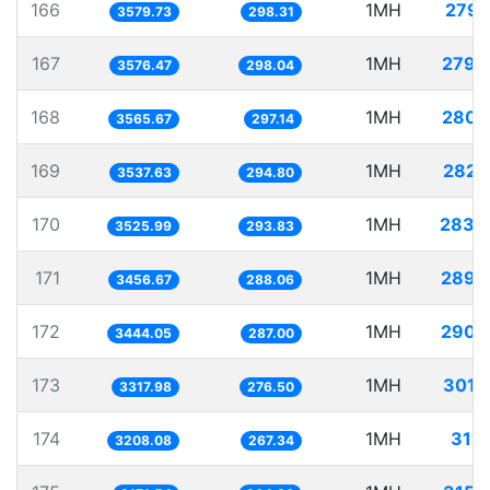
166
1MH
279.
3579.73
298.31
167
1MH
279.
3576.47
298.04
168
1MH
280.
3565.67
297.14
169
1MH
282.
3537.63
294.80
170
1MH
283.
3525.99
293.83
171
1MH
289.
3456.67
288.06
172
1MH
290.
3444.05
287.00
173
1MH
301.
3317.98
276.50
174
1MH
311.
3208.08
267.34