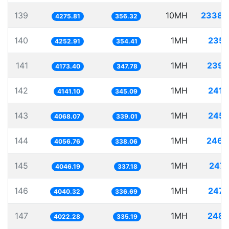
139
10MH
2338.
4275.81
356.32
140
1MH
235.
4252.91
354.41
141
1MH
239.
4173.40
347.78
142
1MH
241.
4141.10
345.09
143
1MH
245.
4068.07
339.01
144
1MH
246.
4056.76
338.06
145
1MH
247.
4046.19
337.18
146
1MH
247.
4040.32
336.69
147
1MH
248.
4022.28
335.19