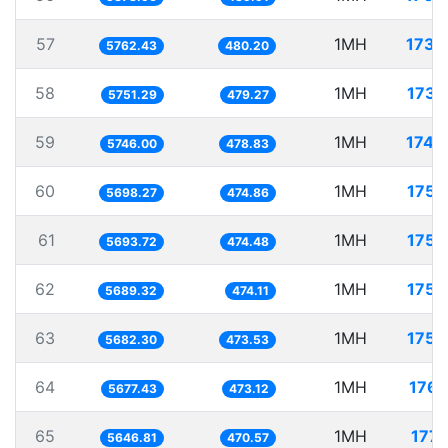
57
1MH
173.
5762.43
480.20
58
1MH
173.
5751.29
479.27
59
1MH
174.
5746.00
478.83
60
1MH
175.
5698.27
474.86
61
1MH
175.
5693.72
474.48
62
1MH
175.
5689.32
474.11
63
1MH
175.
5682.30
473.53
64
1MH
176.
5677.43
473.12
65
1MH
177.
5646.81
470.57