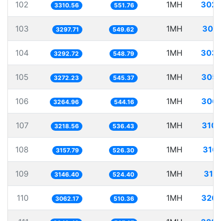
102
1MH
302.
3310.56
551.76
103
1MH
303
3297.71
549.62
104
1MH
303.
3292.72
548.79
105
1MH
305.
3272.23
545.37
106
1MH
306.
3264.96
544.16
107
1MH
310.
3218.56
536.43
108
1MH
316
3157.79
526.30
109
1MH
317
3146.40
524.40
110
1MH
326.
3062.17
510.36