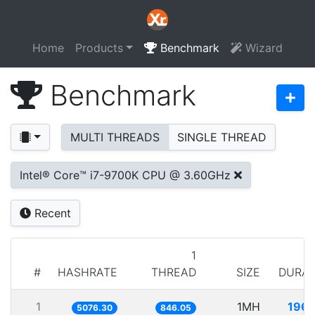
Home
Products
Benchmark
Wizard
Benchmark
MULTI THREADS
SINGLE THREAD
Intel® Core™ i7-9700K CPU @ 3.60GHz
Recent
1
#
HASHRATE
THREAD
SIZE
DURAT
1
1MH
196.
5076.30
846.05