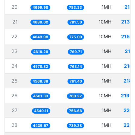
20
1MH
212
4699.98
783.33
21
10MH
2132
4689.00
781.50
22
10MH
2150
4649.98
775.00
23
1MH
216
4618.28
769.71
24
1MH
218
4578.82
763.14
25
1MH
218
4568.38
761.40
26
10MH
2192
4561.33
760.22
27
1MH
220
4540.11
756.68
28
1MH
225
4435.67
739.28