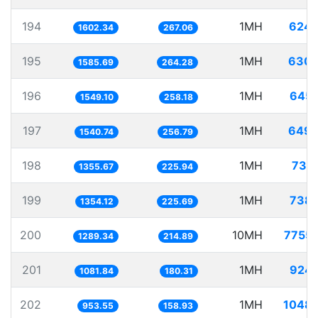
194
1MH
624.
1602.34
267.06
195
1MH
630.
1585.69
264.28
196
1MH
645.
1549.10
258.18
197
1MH
649.
1540.74
256.79
198
1MH
737
1355.67
225.94
199
1MH
738.
1354.12
225.69
200
10MH
7755
1289.34
214.89
201
1MH
924.
1081.84
180.31
202
1MH
1048.
953.55
158.93