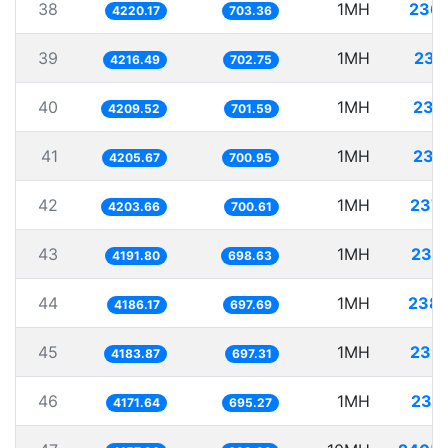
38
1MH
236.
4220.17
703.36
39
1MH
237
4216.49
702.75
40
1MH
237
4209.52
701.59
41
1MH
237
4205.67
700.95
42
1MH
237
4203.66
700.61
43
1MH
238
4191.80
698.63
44
1MH
238.
4186.17
697.69
45
1MH
239
4183.87
697.31
46
1MH
239
4171.64
695.27