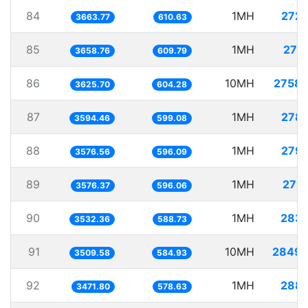
84
1MH
272.
3663.77
610.63
85
1MH
273
3658.76
609.79
86
10MH
2758.
3625.70
604.28
87
1MH
278.
3594.46
599.08
88
1MH
279.
3576.56
596.09
89
1MH
279
3576.37
596.06
90
1MH
283.
3532.36
588.73
91
10MH
2849.
3509.58
584.93
92
1MH
288.
3471.80
578.63