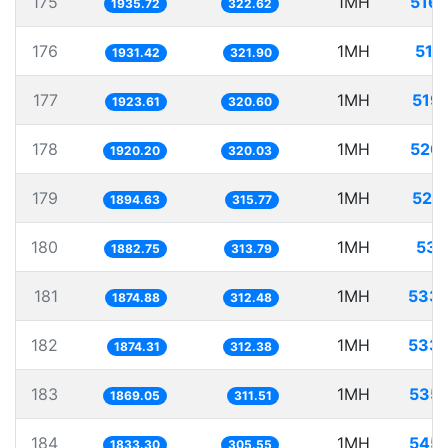
175
1MH
516
1935.72
322.62
176
1MH
517
1931.42
321.90
177
1MH
519
1923.61
320.60
178
1MH
520
1920.20
320.03
179
1MH
527
1894.63
315.77
180
1MH
531
1882.75
313.79
181
1MH
533.
1874.88
312.48
182
1MH
533.
1874.31
312.38
183
1MH
535.
1869.05
311.51
184
1MH
545.
1833.30
305.55