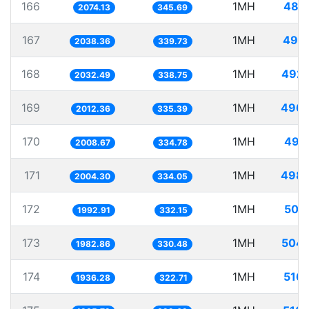
166
1MH
482
2074.13
345.69
167
1MH
490
2038.36
339.73
168
1MH
492.
2032.49
338.75
169
1MH
496.
2012.36
335.39
170
1MH
497
2008.67
334.78
171
1MH
498.
2004.30
334.05
172
1MH
501
1992.91
332.15
173
1MH
504.
1982.86
330.48
174
1MH
516
1936.28
322.71