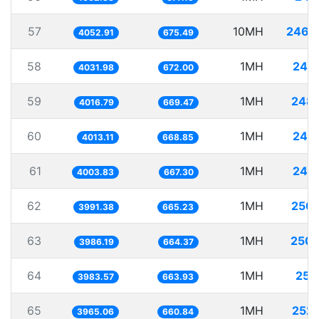
57
10MH
2467
4052.91
675.49
58
1MH
248
4031.98
672.00
59
1MH
248.
4016.79
669.47
60
1MH
249
4013.11
668.85
61
1MH
249
4003.83
667.30
62
1MH
250.
3991.38
665.23
63
1MH
250.
3986.19
664.37
64
1MH
251
3983.57
663.93
65
1MH
252
3965.06
660.84