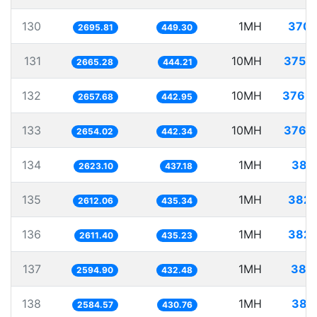
130
1MH
370.
2695.81
449.30
131
10MH
3751
2665.28
444.21
132
10MH
3762.
2657.68
442.95
133
10MH
3767
2654.02
442.34
134
1MH
381
2623.10
437.18
135
1MH
382.
2612.06
435.34
136
1MH
382.
2611.40
435.23
137
1MH
385
2594.90
432.48
138
1MH
386
2584.57
430.76