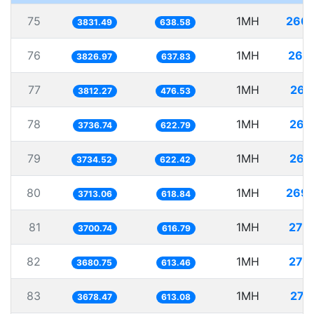
75
1MH
260.
3831.49
638.58
76
1MH
261
3826.97
637.83
77
1MH
262
3812.27
476.53
78
1MH
267
3736.74
622.79
79
1MH
267
3734.52
622.42
80
1MH
269.
3713.06
618.84
81
1MH
270
3700.74
616.79
82
1MH
271
3680.75
613.46
83
1MH
271
3678.47
613.08