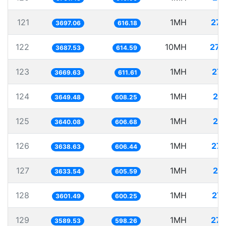
121
1MH
270
3697.06
616.18
122
10MH
271
3687.53
614.59
123
1MH
27
3669.63
611.61
124
1MH
27
3649.48
608.25
125
1MH
27
3640.08
606.68
126
1MH
274
3638.63
606.44
127
1MH
27
3633.54
605.59
128
1MH
27
3601.49
600.25
129
1MH
278
3589.53
598.26