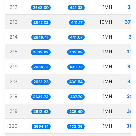
212
1MH
377
2648.00
441.33
213
10MH
3777
2647.02
441.17
214
1MH
37
2646.41
441.07
215
1MH
378
2639.92
439.99
216
1MH
379
2638.31
439.72
217
1MH
380
2631.23
438.54
218
1MH
380
2626.73
437.79
219
1MH
382
2612.43
435.40
220
1MH
385
2594.14
432.36