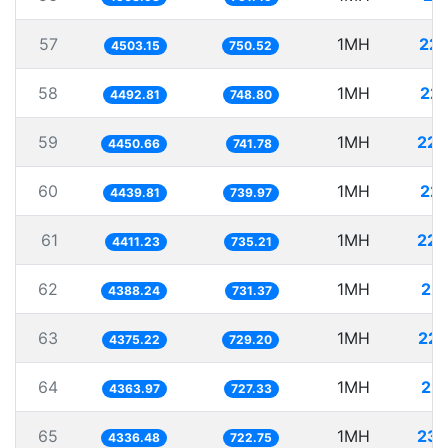
57
1MH
222
4503.15
750.52
58
1MH
22
4492.81
748.80
59
1MH
224
4450.66
741.78
60
1MH
22
4439.81
739.97
61
1MH
226
4411.23
735.21
62
1MH
22
4388.24
731.37
63
1MH
228
4375.22
729.20
64
1MH
22
4363.97
727.33
65
1MH
230
4336.48
722.75