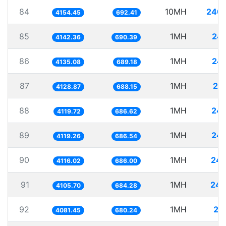
84
10MH
2407
4154.45
692.41
85
1MH
24
4142.36
690.39
86
1MH
24
4135.08
689.18
87
1MH
24
4128.87
688.15
88
1MH
242
4119.72
686.62
89
1MH
242
4119.26
686.54
90
1MH
242
4116.02
686.00
91
1MH
243
4105.70
684.28
92
1MH
24
4081.45
680.24