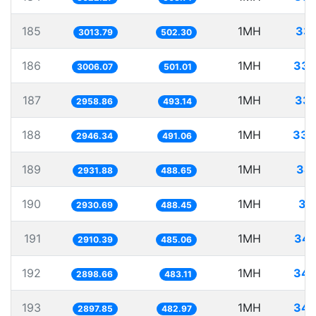
185
1MH
331
3013.79
502.30
186
1MH
332
3006.07
501.01
187
1MH
337
2958.86
493.14
188
1MH
339
2946.34
491.06
189
1MH
34
2931.88
488.65
190
1MH
34
2930.69
488.45
191
1MH
343
2910.39
485.06
192
1MH
344
2898.66
483.11
193
1MH
345
2897.85
482.97