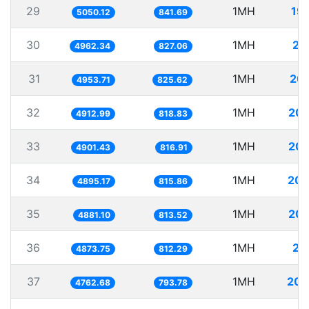
29
1MH
19
5050.12
841.69
30
1MH
20
4962.34
827.06
31
1MH
20
4953.71
825.62
32
1MH
203
4912.99
818.83
33
1MH
204
4901.43
816.91
34
1MH
204
4895.17
815.86
35
1MH
204
4881.10
813.52
36
1MH
20
4873.75
812.29
37
1MH
209
4762.68
793.78