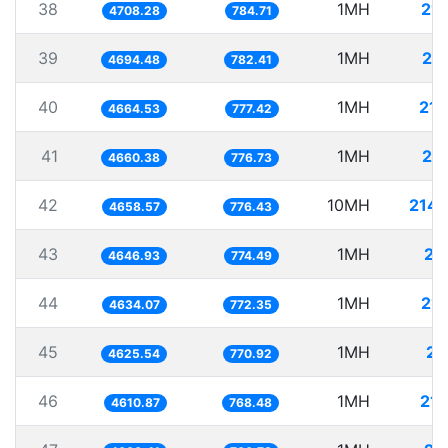
38
1MH
21
4708.28
784.71
39
1MH
21
4694.48
782.41
40
1MH
214
4664.53
777.42
41
1MH
21
4660.38
776.73
42
10MH
2146
4658.57
776.43
43
1MH
21
4646.93
774.49
44
1MH
21
4634.07
772.35
45
1MH
21
4625.54
770.92
46
1MH
21
4610.87
768.48