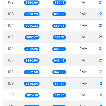
102
1MH
252
3960.96
660.16
103
1MH
25
3938.29
656.38
104
1MH
256
3900.32
650.05
105
1MH
256
3897.07
649.51
106
1MH
258
3872.26
645.38
107
1MH
259
3860.50
643.42
108
1MH
25
3852.50
642.08
109
1MH
25
3849.84
641.64
110
1MH
26
3824.16
637.36