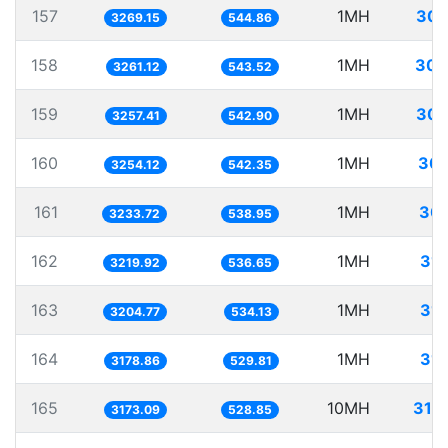
157
1MH
305
3269.15
544.86
158
1MH
306
3261.12
543.52
159
1MH
306
3257.41
542.90
160
1MH
307
3254.12
542.35
161
1MH
309
3233.72
538.95
162
1MH
31
3219.92
536.65
163
1MH
31
3204.77
534.13
164
1MH
31
3178.86
529.81
165
10MH
315
3173.09
528.85