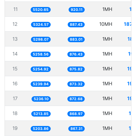
11
1MH
18
5520.65
920.11
12
10MH
1878
5324.57
887.43
13
1MH
18
5298.07
883.01
14
1MH
19
5258.56
876.43
15
1MH
190
5254.92
875.82
16
1MH
190
5239.94
873.32
17
1MH
190
5236.10
872.68
18
1MH
19
5213.85
868.97
19
1MH
19
5203.86
867.31