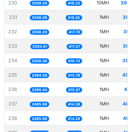
230
10MH
3985
2509.29
418.22
231
1MH
398
2508.09
418.02
232
1MH
399
2506.20
417.70
233
1MH
399
2503.61
417.27
234
1MH
399
2500.36
416.73
235
1MH
400
2494.58
415.76
236
1MH
40
2490.44
415.07
237
1MH
402
2485.68
414.28
238
1MH
402
2485.66
414.28