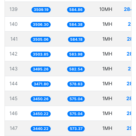
139
10MH
2849
3509.19
584.86
140
1MH
28
3506.30
584.38
141
1MH
285
3505.06
584.18
142
1MH
285
3503.85
583.98
143
1MH
28
3495.26
582.54
144
1MH
288
3471.80
578.63
145
1MH
289
3450.26
575.04
146
1MH
289
3450.22
575.04
147
1MH
290
3440.22
573.37