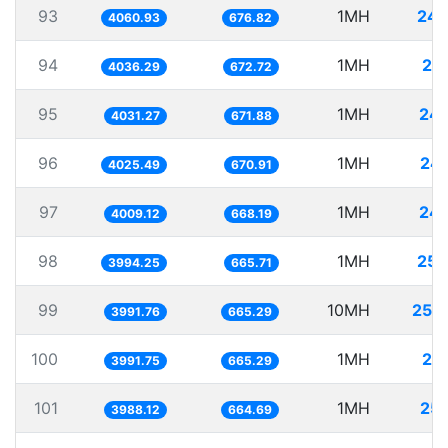
93
1MH
246
4060.93
676.82
94
1MH
24
4036.29
672.72
95
1MH
248
4031.27
671.88
96
1MH
24
4025.49
670.91
97
1MH
249
4009.12
668.19
98
1MH
250
3994.25
665.71
99
10MH
250
3991.76
665.29
100
1MH
25
3991.75
665.29
101
1MH
25
3988.12
664.69