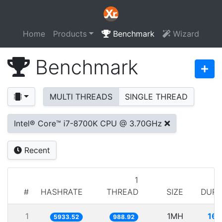
Home
Products
Benchmark
Wizard
Benchmark
MULTI THREADS
SINGLE THREAD
Intel® Core™ i7-8700K CPU @ 3.70GHz
Recent
1
#
HASHRATE
THREAD
SIZE
DURA
1
1MH
168
5933.52
988.92