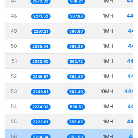
47
1MH
439
2272.82
568.21
48
1MH
440
2271.52
567.88
49
1MH
441
2267.21
566.80
50
1MH
441
2265.54
566.39
51
1MH
444
2250.90
562.72
52
1MH
444
2249.97
562.49
53
10MH
4445
2249.61
562.40
54
1MH
447
2234.02
558.51
55
1MH
449
2222.61
555.65
56
1MH
451
2214.34
553.59