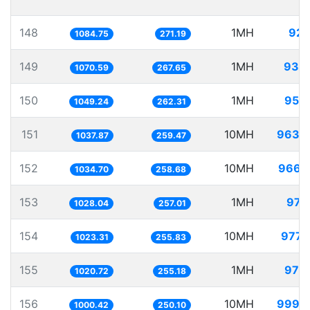
148
1MH
921
1084.75
271.19
149
1MH
934
1070.59
267.65
150
1MH
953
1049.24
262.31
151
10MH
9635
1037.87
259.47
152
10MH
9664
1034.70
258.68
153
1MH
972
1028.04
257.01
154
10MH
9772
1023.31
255.83
155
1MH
979
1020.72
255.18
156
10MH
9995
1000.42
250.10