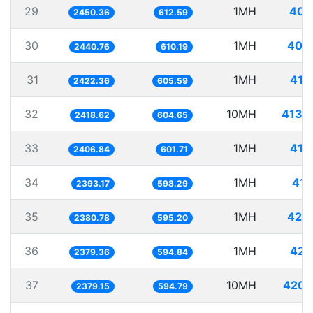
29
1MH
408
2450.36
612.59
30
1MH
409
2440.76
610.19
31
1MH
412
2422.36
605.59
32
10MH
4134
2418.62
604.65
33
1MH
415
2406.84
601.71
34
1MH
417
2393.17
598.29
35
1MH
420
2380.78
595.20
36
1MH
420
2379.36
594.84
37
10MH
4203
2379.15
594.79