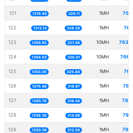
121
1MH
759
1316.44
329.11
122
1MH
761
1313.14
328.29
123
10MH
7634
1309.92
327.48
124
10MH
7668
1304.03
326.01
125
1MH
767
1303.35
325.84
126
1MH
784
1275.48
318.87
127
1MH
790
1265.76
316.44
128
1MH
795
1256.36
314.09
129
1MH
799
1250.36
312.59