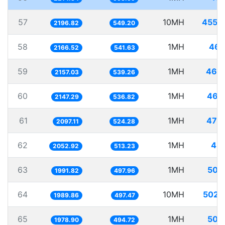
57
10MH
4552
2196.82
549.20
58
1MH
461
2166.52
541.63
59
1MH
463
2157.03
539.26
60
1MH
465
2147.29
536.82
61
1MH
476
2097.11
524.28
62
1MH
487
2052.92
513.23
63
1MH
502
1991.82
497.96
64
10MH
5025
1989.86
497.47
65
1MH
505
1978.90
494.72