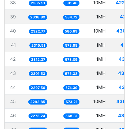
38
10MH
4226
2365.91
591.48
39
1MH
427
2338.89
584.72
40
10MH
4305
2322.77
580.69
41
1MH
431
2315.51
578.88
42
1MH
432
2312.37
578.09
43
1MH
434
2301.53
575.38
44
1MH
435
2297.56
574.39
45
10MH
4361
2292.85
573.21
46
1MH
439
2273.24
568.31