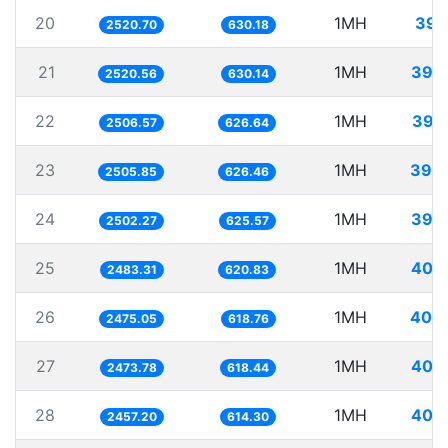
20
1MH
396
2520.70
630.18
21
1MH
396
2520.56
630.14
22
1MH
398
2506.57
626.64
23
1MH
399
2505.85
626.46
24
1MH
399
2502.27
625.57
25
1MH
402
2483.31
620.83
26
1MH
404
2475.05
618.76
27
1MH
404
2473.78
618.44
28
1MH
406
2457.20
614.30