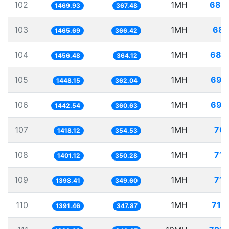
102
1MH
680
1469.93
367.48
103
1MH
682
1465.69
366.42
104
1MH
686
1456.48
364.12
105
1MH
690
1448.15
362.04
106
1MH
693
1442.54
360.63
107
1MH
705
1418.12
354.53
108
1MH
713
1401.12
350.28
109
1MH
715
1398.41
349.60
110
1MH
718
1391.46
347.87