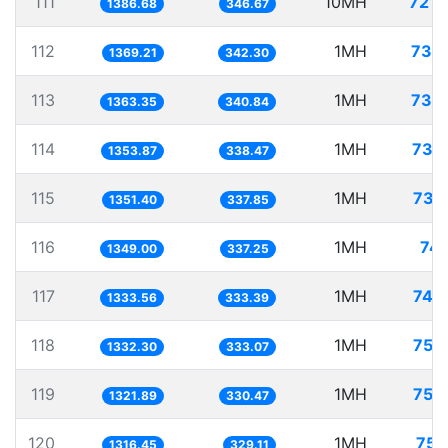
111
10MH
7211
1386.68
346.67
112
1MH
730
1369.21
342.30
113
1MH
733
1363.35
340.84
114
1MH
738
1353.87
338.47
115
1MH
739
1351.40
337.85
116
1MH
741
1349.00
337.25
117
1MH
749
1333.56
333.39
118
1MH
750
1332.30
333.07
119
1MH
756
1321.89
330.47
120
1MH
759
1316.45
329.11