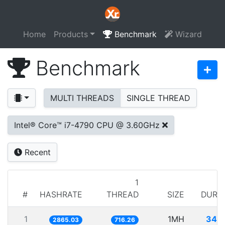
Home
Products
Benchmark
Wizard
Benchmark
MULTI THREADS
SINGLE THREAD
Intel® Core™ i7-4790 CPU @ 3.60GHz
Recent
1
#
HASHRATE
THREAD
SIZE
DURA
1
1MH
349
2865.03
716.26