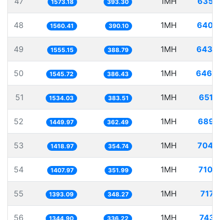
47
1MH
635.
1573.18
393.30
48
1MH
640.
1560.41
390.10
49
1MH
643.
1555.15
388.79
50
1MH
646.
1545.72
386.43
51
1MH
651.
1534.03
383.51
52
1MH
689.
1449.97
362.49
53
1MH
704.
1418.97
354.74
54
1MH
710.
1407.97
351.99
55
1MH
717.
1393.09
348.27
56
1MH
743.
1344.90
336.22