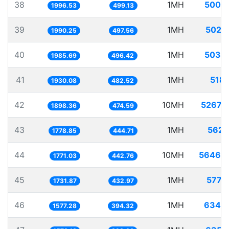
38
1MH
500.
1996.53
499.13
39
1MH
502.
1990.25
497.56
40
1MH
503.
1985.69
496.42
41
1MH
518.
1930.08
482.52
42
10MH
5267.
1898.36
474.59
43
1MH
562.
1778.85
444.71
44
10MH
5646.
1771.03
442.76
45
1MH
577.
1731.87
432.97
46
1MH
634.
1577.28
394.32