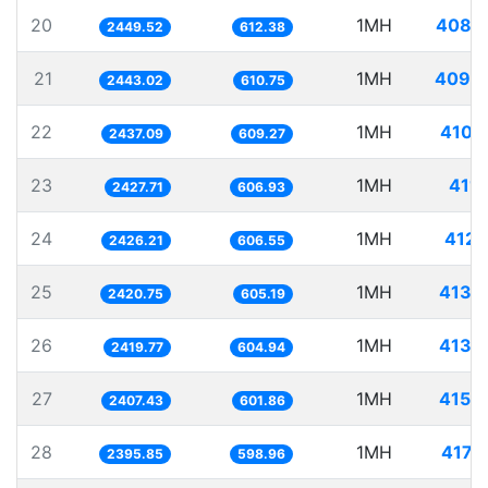
20
1MH
408.
2449.52
612.38
21
1MH
409.
2443.02
610.75
22
1MH
410.
2437.09
609.27
23
1MH
411.
2427.71
606.93
24
1MH
412.
2426.21
606.55
25
1MH
413.
2420.75
605.19
26
1MH
413.
2419.77
604.94
27
1MH
415.
2407.43
601.86
28
1MH
417.
2395.85
598.96