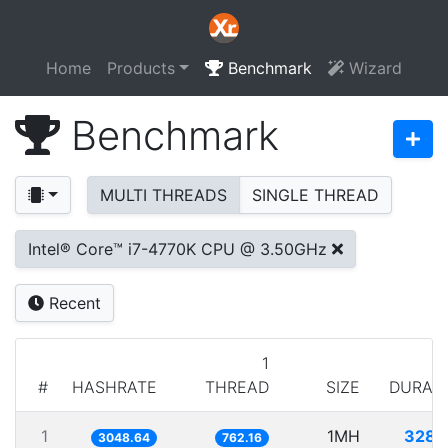
Home
Products
Benchmark
Wizard
Benchmark
MULTI THREADS
SINGLE THREAD
Intel® Core™ i7-4770K CPU @ 3.50GHz
Recent
1
#
HASHRATE
THREAD
SIZE
DURAT
1
1MH
328.
3048.64
762.16