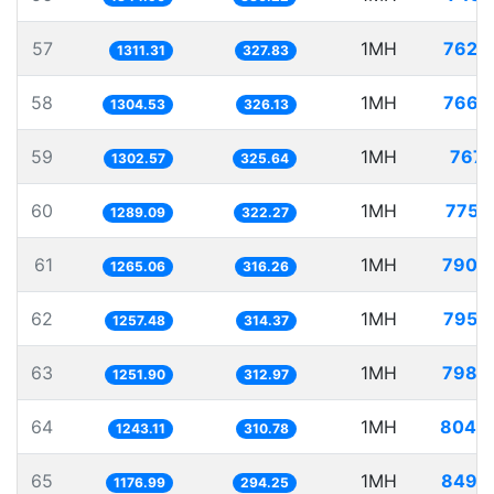
57
1MH
762.
1311.31
327.83
58
1MH
766.
1304.53
326.13
59
1MH
767.
1302.57
325.64
60
1MH
775.
1289.09
322.27
61
1MH
790.
1265.06
316.26
62
1MH
795.
1257.48
314.37
63
1MH
798.
1251.90
312.97
64
1MH
804.
1243.11
310.78
65
1MH
849.
1176.99
294.25