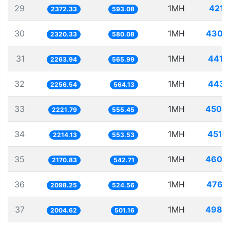
29
1MH
421.
2372.33
593.08
30
1MH
430.
2320.33
580.08
31
1MH
441.
2263.94
565.99
32
1MH
443.
2256.54
564.13
33
1MH
450.
2221.79
555.45
34
1MH
451.
2214.13
553.53
35
1MH
460.
2170.83
542.71
36
1MH
476.
2098.25
524.56
37
1MH
498.
2004.62
501.16