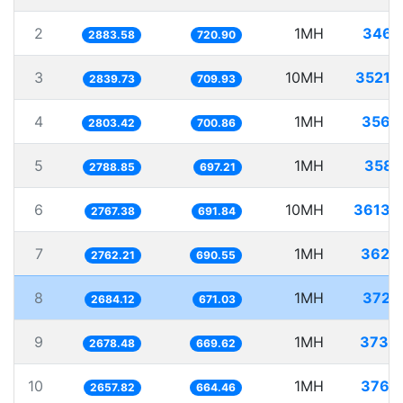
2
1MH
346.
2883.58
720.90
3
10MH
3521.
2839.73
709.93
4
1MH
356.
2803.42
700.86
5
1MH
358.
2788.85
697.21
6
10MH
3613.
2767.38
691.84
7
1MH
362.
2762.21
690.55
8
1MH
372.
2684.12
671.03
9
1MH
373.
2678.48
669.62
10
1MH
376.
2657.82
664.46