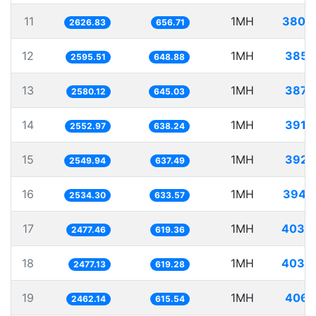
11
1MH
380.
2626.83
656.71
12
1MH
385.
2595.51
648.88
13
1MH
387.
2580.12
645.03
14
1MH
391.
2552.97
638.24
15
1MH
392.
2549.94
637.49
16
1MH
394.
2534.30
633.57
17
1MH
403.
2477.46
619.36
18
1MH
403.
2477.13
619.28
19
1MH
406.
2462.14
615.54