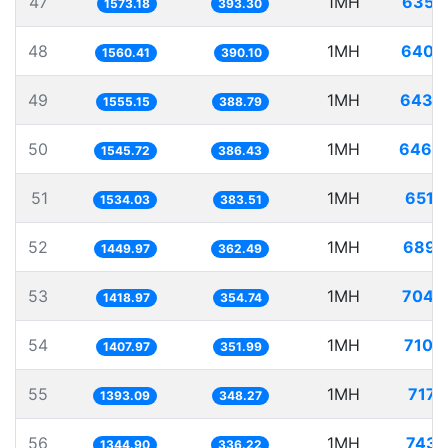
47
1MH
635.
1573.18
393.30
48
1MH
640.
1560.41
390.10
49
1MH
643.
1555.15
388.79
50
1MH
646.
1545.72
386.43
51
1MH
651.
1534.03
383.51
52
1MH
689.
1449.97
362.49
53
1MH
704.
1418.97
354.74
54
1MH
710.
1407.97
351.99
55
1MH
717.
1393.09
348.27
56
1MH
743.
1344.90
336.22