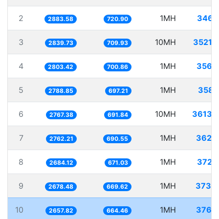
2
1MH
346.
2883.58
720.90
3
10MH
3521.
2839.73
709.93
4
1MH
356.
2803.42
700.86
5
1MH
358.
2788.85
697.21
6
10MH
3613.
2767.38
691.84
7
1MH
362.
2762.21
690.55
8
1MH
372.
2684.12
671.03
9
1MH
373.
2678.48
669.62
10
1MH
376.
2657.82
664.46