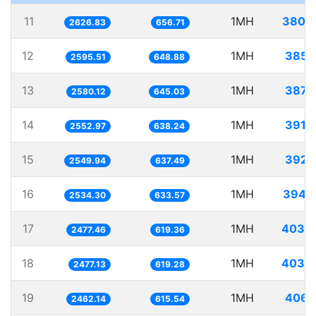
11
1MH
380.
2626.83
656.71
12
1MH
385.
2595.51
648.88
13
1MH
387.
2580.12
645.03
14
1MH
391.
2552.97
638.24
15
1MH
392.
2549.94
637.49
16
1MH
394.
2534.30
633.57
17
1MH
403.
2477.46
619.36
18
1MH
403.
2477.13
619.28
19
1MH
406.
2462.14
615.54