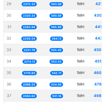
29
1MH
421.
2372.33
593.08
30
1MH
430.
2320.33
580.08
31
1MH
441.
2263.94
565.99
32
1MH
443.
2256.54
564.13
33
1MH
450.
2221.79
555.45
34
1MH
451.
2214.13
553.53
35
1MH
460.
2170.83
542.71
36
1MH
476.
2098.25
524.56
37
1MH
498.
2004.62
501.16