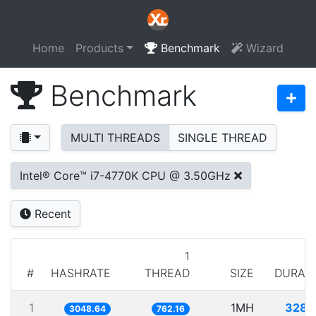
Home
Products
Benchmark
Wizard
Benchmark
MULTI THREADS
SINGLE THREAD
Intel® Core™ i7-4770K CPU @ 3.50GHz
Recent
1
#
HASHRATE
THREAD
SIZE
DURAT
1
1MH
328.
3048.64
762.16