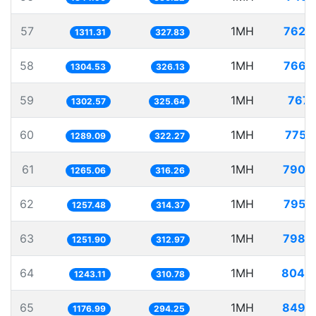
57
1MH
762.
1311.31
327.83
58
1MH
766.
1304.53
326.13
59
1MH
767.
1302.57
325.64
60
1MH
775.
1289.09
322.27
61
1MH
790.
1265.06
316.26
62
1MH
795.
1257.48
314.37
63
1MH
798.
1251.90
312.97
64
1MH
804.
1243.11
310.78
65
1MH
849.
1176.99
294.25