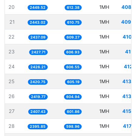
20
1MH
408.
2449.52
612.38
21
1MH
409.
2443.02
610.75
22
1MH
410.
2437.09
609.27
23
1MH
411.
2427.71
606.93
24
1MH
412.
2426.21
606.55
25
1MH
413.
2420.75
605.19
26
1MH
413.
2419.77
604.94
27
1MH
415.
2407.43
601.86
28
1MH
417.
2395.85
598.96