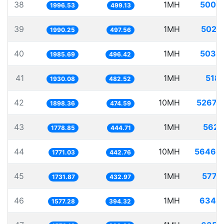
38
1MH
500.
1996.53
499.13
39
1MH
502.
1990.25
497.56
40
1MH
503.
1985.69
496.42
41
1MH
518.
1930.08
482.52
42
10MH
5267.
1898.36
474.59
43
1MH
562.
1778.85
444.71
44
10MH
5646.
1771.03
442.76
45
1MH
577.
1731.87
432.97
46
1MH
634.
1577.28
394.32