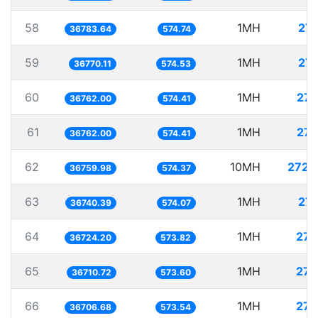
58
1MH
27.
36783.64
574.74
59
1MH
27.
36770.11
574.53
60
1MH
27.
36762.00
574.41
61
1MH
27.
36762.00
574.41
62
10MH
272.
36759.98
574.37
63
1MH
27.
36740.39
574.07
64
1MH
27.
36724.20
573.82
65
1MH
27.
36710.72
573.60
66
1MH
27.
36706.68
573.54