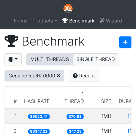
Home
Products
Benchmark
Wizard
Benchmark
MULTI THREADS
SINGLE THREAD
Genuine Intel® 0000
Recent
1
#
HASHRATE
THREAD
SIZE
DURAT
1
1MH
11.
89023.41
370.93
2
1MH
11.
83347.22
347.28