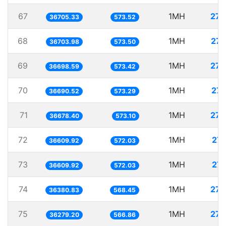
67
1MH
27.
36705.33
573.52
68
1MH
27.
36703.98
573.50
69
1MH
27.
36698.59
573.42
70
1MH
27.
36690.52
573.29
71
1MH
27.
36678.40
573.10
72
1MH
27.
36609.92
572.03
73
1MH
27.
36609.92
572.03
74
1MH
27.
36380.83
568.45
75
1MH
27.
36279.20
566.86