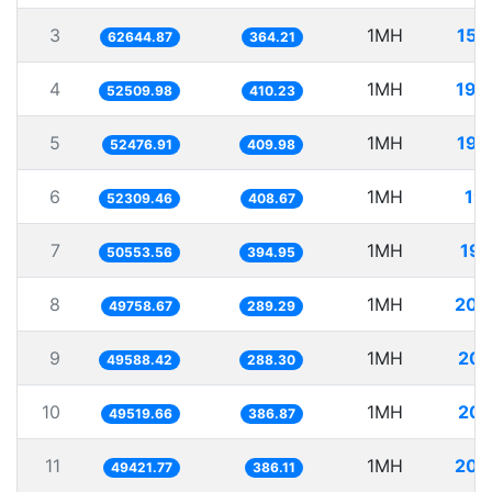
3
1MH
15.
62644.87
364.21
4
1MH
19.
52509.98
410.23
5
1MH
19.
52476.91
409.98
6
1MH
19.
52309.46
408.67
7
1MH
19.
50553.56
394.95
8
1MH
20.
49758.67
289.29
9
1MH
20.
49588.42
288.30
10
1MH
20.
49519.66
386.87
11
1MH
20.
49421.77
386.11