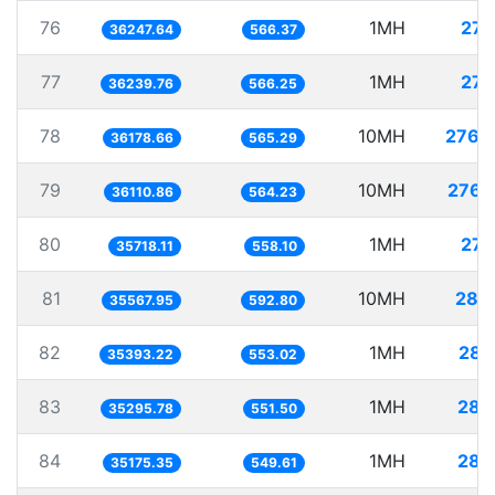
76
1MH
27.
36247.64
566.37
77
1MH
27.
36239.76
566.25
78
10MH
276.
36178.66
565.29
79
10MH
276.
36110.86
564.23
80
1MH
27.
35718.11
558.10
81
10MH
281.
35567.95
592.80
82
1MH
28.
35393.22
553.02
83
1MH
28.
35295.78
551.50
84
1MH
28.
35175.35
549.61