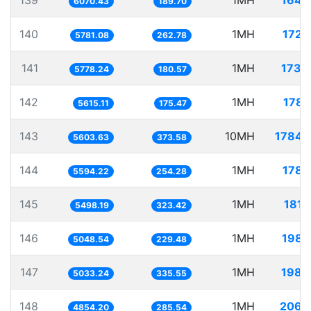
139
1MH
164.
6070.43
189.70
140
1MH
172.
5781.08
262.78
141
1MH
173.
5778.24
180.57
142
1MH
178.
5615.11
175.47
143
10MH
1784.
5603.63
373.58
144
1MH
178.
5594.22
254.28
145
1MH
181.
5498.19
323.42
146
1MH
198.
5048.54
229.48
147
1MH
198.
5033.24
335.55
148
1MH
206.
4854.20
285.54