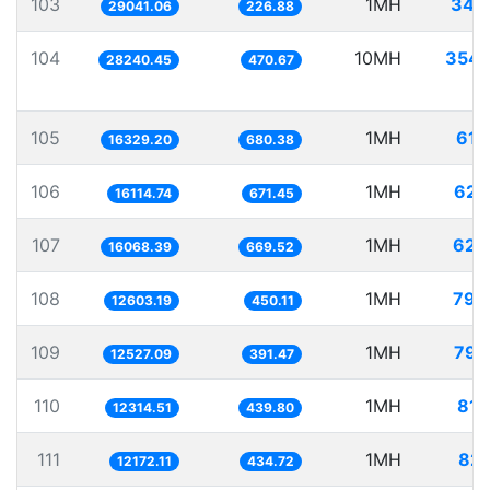
103
1MH
34.
29041.06
226.88
104
10MH
354.
28240.45
470.67
105
1MH
61.
16329.20
680.38
106
1MH
62.
16114.74
671.45
107
1MH
62.
16068.39
669.52
108
1MH
79.
12603.19
450.11
109
1MH
79.
12527.09
391.47
110
1MH
81.
12314.51
439.80
111
1MH
82.
12172.11
434.72