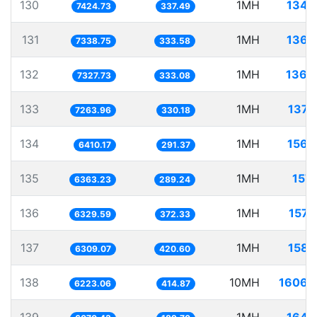
130
1MH
134.
7424.73
337.49
131
1MH
136.
7338.75
333.58
132
1MH
136.
7327.73
333.08
133
1MH
137.
7263.96
330.18
134
1MH
156.
6410.17
291.37
135
1MH
157.
6363.23
289.24
136
1MH
157.
6329.59
372.33
137
1MH
158.
6309.07
420.60
138
10MH
1606.
6223.06
414.87