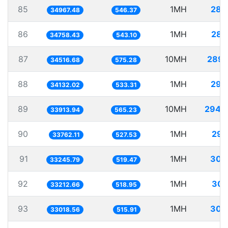
85
1MH
28.
34967.48
546.37
86
1MH
28.
34758.43
543.10
87
10MH
289.
34516.68
575.28
88
1MH
29.
34132.02
533.31
89
10MH
294.
33913.94
565.23
90
1MH
29.
33762.11
527.53
91
1MH
30.
33245.79
519.47
92
1MH
30.
33212.66
518.95
93
1MH
30.
33018.56
515.91