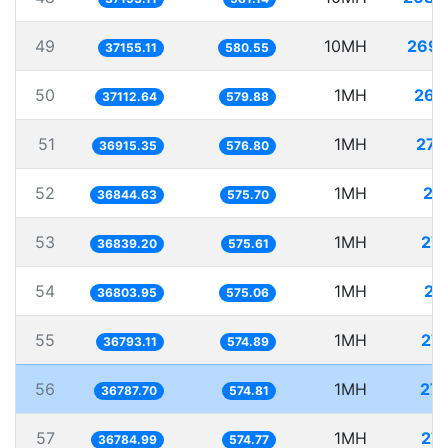
49
10MH
269.
37155.11
580.55
50
1MH
26.
37112.64
579.88
51
1MH
27.
36915.35
576.80
52
1MH
27.
36844.63
575.70
53
1MH
27.
36839.20
575.61
54
1MH
27.
36803.95
575.06
55
1MH
27.
36793.11
574.89
56
1MH
27.
36787.70
574.81
57
1MH
27.
36784.99
574.77