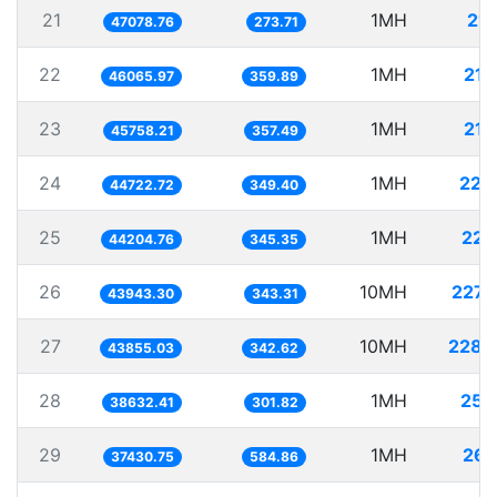
21
1MH
21.
47078.76
273.71
22
1MH
21.
46065.97
359.89
23
1MH
21.
45758.21
357.49
24
1MH
22.
44722.72
349.40
25
1MH
22.
44204.76
345.35
26
10MH
227.
43943.30
343.31
27
10MH
228.
43855.03
342.62
28
1MH
25.
38632.41
301.82
29
1MH
26.
37430.75
584.86