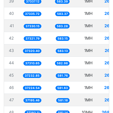
39
1MH
26.
37337.12
583.39
40
1MH
26.
37335.72
583.37
41
1MH
26.
37330.15
583.28
42
1MH
26.
37321.79
583.15
43
1MH
26.
37320.40
583.13
44
1MH
26.
37310.65
582.98
45
1MH
26.
37232.85
581.76
46
1MH
26.
37224.54
581.63
47
1MH
26.
37195.46
581.18
48
10MH
268.
37193.11
581.14