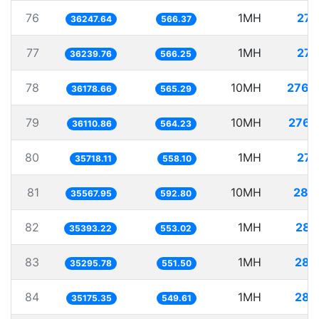
76
1MH
27.
36247.64
566.37
77
1MH
27.
36239.76
566.25
78
10MH
276.
36178.66
565.29
79
10MH
276.
36110.86
564.23
80
1MH
27.
35718.11
558.10
81
10MH
281.
35567.95
592.80
82
1MH
28.
35393.22
553.02
83
1MH
28.
35295.78
551.50
84
1MH
28.
35175.35
549.61