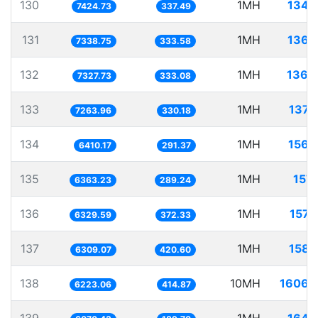
130
1MH
134.
7424.73
337.49
131
1MH
136.
7338.75
333.58
132
1MH
136.
7327.73
333.08
133
1MH
137.
7263.96
330.18
134
1MH
156.
6410.17
291.37
135
1MH
157.
6363.23
289.24
136
1MH
157.
6329.59
372.33
137
1MH
158.
6309.07
420.60
138
10MH
1606.
6223.06
414.87