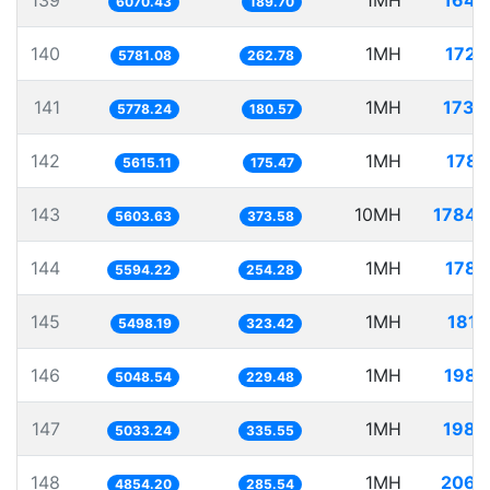
139
1MH
164.
6070.43
189.70
140
1MH
172.
5781.08
262.78
141
1MH
173.
5778.24
180.57
142
1MH
178.
5615.11
175.47
143
10MH
1784.
5603.63
373.58
144
1MH
178.
5594.22
254.28
145
1MH
181.
5498.19
323.42
146
1MH
198.
5048.54
229.48
147
1MH
198.
5033.24
335.55
148
1MH
206.
4854.20
285.54