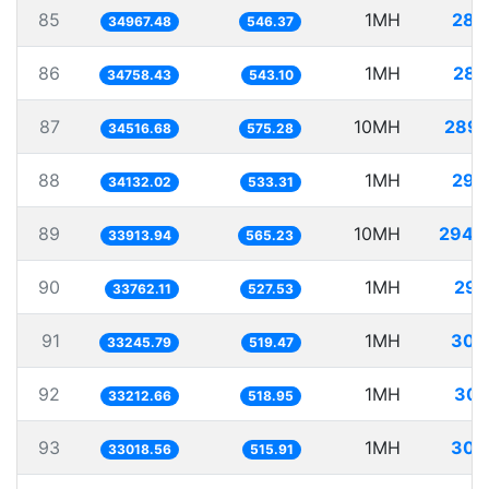
85
1MH
28.
34967.48
546.37
86
1MH
28.
34758.43
543.10
87
10MH
289.
34516.68
575.28
88
1MH
29.
34132.02
533.31
89
10MH
294.
33913.94
565.23
90
1MH
29.
33762.11
527.53
91
1MH
30.
33245.79
519.47
92
1MH
30.
33212.66
518.95
93
1MH
30.
33018.56
515.91