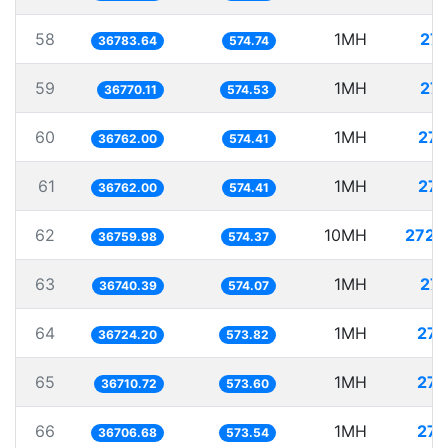
58
1MH
27.
36783.64
574.74
59
1MH
27.
36770.11
574.53
60
1MH
27.
36762.00
574.41
61
1MH
27.
36762.00
574.41
62
10MH
272.
36759.98
574.37
63
1MH
27.
36740.39
574.07
64
1MH
27.
36724.20
573.82
65
1MH
27.
36710.72
573.60
66
1MH
27.
36706.68
573.54