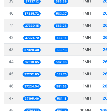
39
1MH
26.
37337.12
583.39
40
1MH
26.
37335.72
583.37
41
1MH
26.
37330.15
583.28
42
1MH
26.
37321.79
583.15
43
1MH
26.
37320.40
583.13
44
1MH
26.
37310.65
582.98
45
1MH
26.
37232.85
581.76
46
1MH
26.
37224.54
581.63
47
1MH
26.
37195.46
581.18
48
10MH
268.
37193.11
581.14