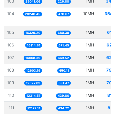
103
1MH
34.
29041.06
226.88
104
10MH
354.
28240.45
470.67
105
1MH
61.
16329.20
680.38
106
1MH
62.
16114.74
671.45
107
1MH
62.
16068.39
669.52
108
1MH
79.
12603.19
450.11
109
1MH
79.
12527.09
391.47
110
1MH
81.
12314.51
439.80
111
1MH
82.
12172.11
434.72