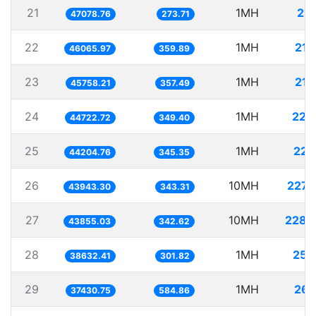
21
1MH
21.
47078.76
273.71
22
1MH
21.
46065.97
359.89
23
1MH
21.
45758.21
357.49
24
1MH
22.
44722.72
349.40
25
1MH
22.
44204.76
345.35
26
10MH
227.
43943.30
343.31
27
10MH
228.
43855.03
342.62
28
1MH
25.
38632.41
301.82
29
1MH
26.
37430.75
584.86