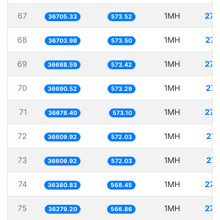
67
1MH
27.
36705.33
573.52
68
1MH
27.
36703.98
573.50
69
1MH
27.
36698.59
573.42
70
1MH
27.
36690.52
573.29
71
1MH
27.
36678.40
573.10
72
1MH
27.
36609.92
572.03
73
1MH
27.
36609.92
572.03
74
1MH
27.
36380.83
568.45
75
1MH
27.
36279.20
566.86