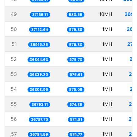
49
10MH
269.
37155.11
580.55
50
1MH
26.
37112.64
579.88
51
1MH
27.
36915.35
576.80
52
1MH
27.
36844.63
575.70
53
1MH
27.
36839.20
575.61
54
1MH
27.
36803.95
575.06
55
1MH
27.
36793.11
574.89
56
1MH
27.
36787.70
574.81
57
1MH
27.
36784.99
574.77