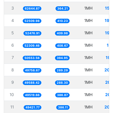
3
1MH
15.
62644.87
364.21
4
1MH
19.
52509.98
410.23
5
1MH
19.
52476.91
409.98
6
1MH
19.
52309.46
408.67
7
1MH
19.
50553.56
394.95
8
1MH
20.
49758.67
289.29
9
1MH
20.
49588.42
288.30
10
1MH
20.
49519.66
386.87
11
1MH
20.
49421.77
386.11