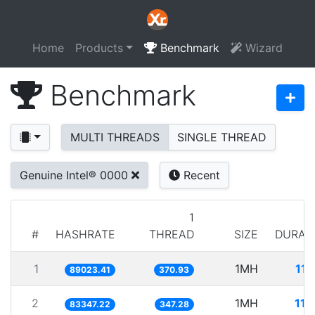
Home
Products
Benchmark
Wizard
Benchmark
MULTI THREADS
SINGLE THREAD
Genuine Intel® 0000
Recent
1
#
HASHRATE
THREAD
SIZE
DURAT
1
1MH
11.
89023.41
370.93
2
1MH
11.
83347.22
347.28