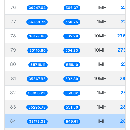
76
1MH
27.
36247.64
566.37
77
1MH
27.
36239.76
566.25
78
10MH
276.
36178.66
565.29
79
10MH
276.
36110.86
564.23
80
1MH
27.
35718.11
558.10
81
10MH
281.
35567.95
592.80
82
1MH
28.
35393.22
553.02
83
1MH
28.
35295.78
551.50
84
1MH
28.
35175.35
549.61