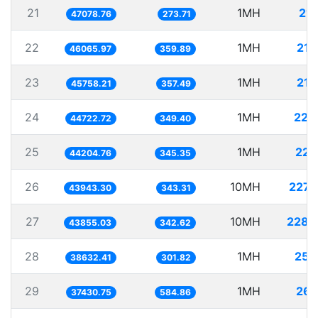
21
1MH
21.
47078.76
273.71
22
1MH
21.
46065.97
359.89
23
1MH
21.
45758.21
357.49
24
1MH
22.
44722.72
349.40
25
1MH
22.
44204.76
345.35
26
10MH
227.
43943.30
343.31
27
10MH
228.
43855.03
342.62
28
1MH
25.
38632.41
301.82
29
1MH
26.
37430.75
584.86