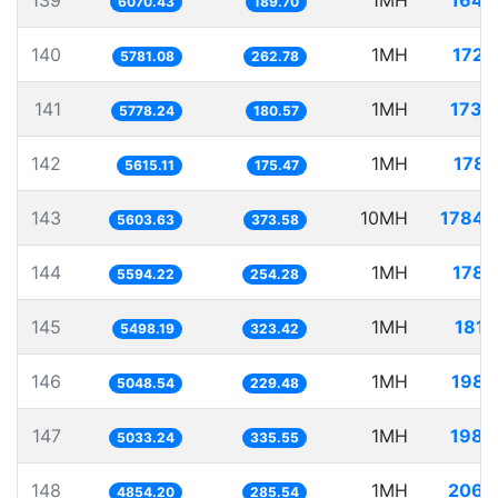
139
1MH
164.
6070.43
189.70
140
1MH
172.
5781.08
262.78
141
1MH
173.
5778.24
180.57
142
1MH
178.
5615.11
175.47
143
10MH
1784.
5603.63
373.58
144
1MH
178.
5594.22
254.28
145
1MH
181.
5498.19
323.42
146
1MH
198.
5048.54
229.48
147
1MH
198.
5033.24
335.55
148
1MH
206.
4854.20
285.54