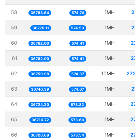
58
1MH
27.
36783.64
574.74
59
1MH
27.
36770.11
574.53
60
1MH
27.
36762.00
574.41
61
1MH
27.
36762.00
574.41
62
10MH
272.
36759.98
574.37
63
1MH
27.
36740.39
574.07
64
1MH
27.
36724.20
573.82
65
1MH
27.
36710.72
573.60
66
1MH
27.
36706.68
573.54