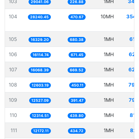
103
1MH
34.
29041.06
226.88
104
10MH
354.
28240.45
470.67
105
1MH
61.
16329.20
680.38
106
1MH
62.
16114.74
671.45
107
1MH
62.
16068.39
669.52
108
1MH
79.
12603.19
450.11
109
1MH
79.
12527.09
391.47
110
1MH
81.
12314.51
439.80
111
1MH
82.
12172.11
434.72