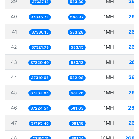
39
1MH
26.
37337.12
583.39
40
1MH
26.
37335.72
583.37
41
1MH
26.
37330.15
583.28
42
1MH
26.
37321.79
583.15
43
1MH
26.
37320.40
583.13
44
1MH
26.
37310.65
582.98
45
1MH
26.
37232.85
581.76
46
1MH
26.
37224.54
581.63
47
1MH
26.
37195.46
581.18
48
10MH
268.
37193.11
581.14