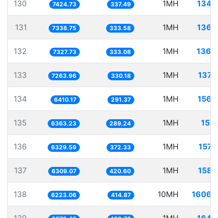
130
1MH
134.
7424.73
337.49
131
1MH
136.
7338.75
333.58
132
1MH
136.
7327.73
333.08
133
1MH
137.
7263.96
330.18
134
1MH
156.
6410.17
291.37
135
1MH
157.
6363.23
289.24
136
1MH
157.
6329.59
372.33
137
1MH
158.
6309.07
420.60
138
10MH
1606.
6223.06
414.87