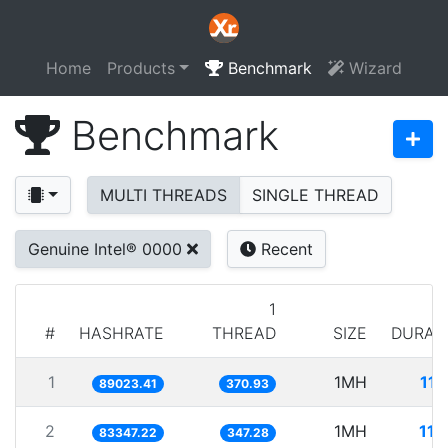
Home
Products
Benchmark
Wizard
Benchmark
MULTI THREADS
SINGLE THREAD
Genuine Intel® 0000
Recent
1
#
HASHRATE
THREAD
SIZE
DURAT
1
1MH
11.
89023.41
370.93
2
1MH
11.
83347.22
347.28