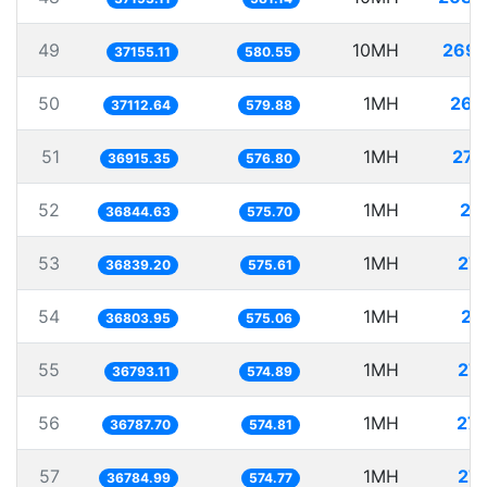
49
10MH
269.
37155.11
580.55
50
1MH
26.
37112.64
579.88
51
1MH
27.
36915.35
576.80
52
1MH
27.
36844.63
575.70
53
1MH
27.
36839.20
575.61
54
1MH
27.
36803.95
575.06
55
1MH
27.
36793.11
574.89
56
1MH
27.
36787.70
574.81
57
1MH
27.
36784.99
574.77