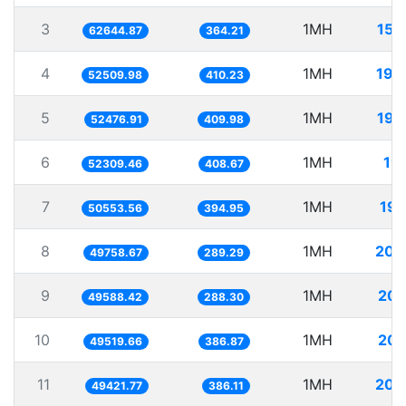
3
1MH
15.
62644.87
364.21
4
1MH
19.
52509.98
410.23
5
1MH
19.
52476.91
409.98
6
1MH
19.
52309.46
408.67
7
1MH
19.
50553.56
394.95
8
1MH
20.
49758.67
289.29
9
1MH
20.
49588.42
288.30
10
1MH
20.
49519.66
386.87
11
1MH
20.
49421.77
386.11