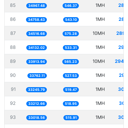
85
1MH
28.
34967.48
546.37
86
1MH
28.
34758.43
543.10
87
10MH
289.
34516.68
575.28
88
1MH
29.
34132.02
533.31
89
10MH
294.
33913.94
565.23
90
1MH
29.
33762.11
527.53
91
1MH
30.
33245.79
519.47
92
1MH
30.
33212.66
518.95
93
1MH
30.
33018.56
515.91