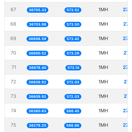
67
1MH
27.
36705.33
573.52
68
1MH
27.
36703.98
573.50
69
1MH
27.
36698.59
573.42
70
1MH
27.
36690.52
573.29
71
1MH
27.
36678.40
573.10
72
1MH
27.
36609.92
572.03
73
1MH
27.
36609.92
572.03
74
1MH
27.
36380.83
568.45
75
1MH
27.
36279.20
566.86