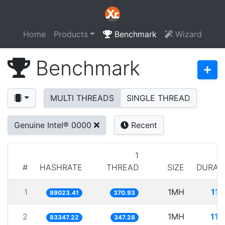
Home
Products
Benchmark
Wizard
Benchmark
MULTI THREADS
SINGLE THREAD
Genuine Intel® 0000
Recent
1
#
HASHRATE
THREAD
SIZE
DURAT
1
1MH
11.
89023.41
370.93
2
1MH
11.
83347.22
347.28