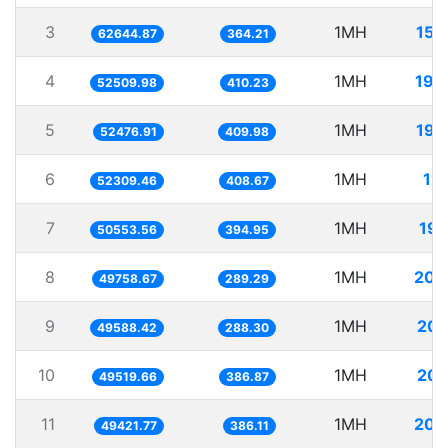
3
1MH
15.
62644.87
364.21
4
1MH
19.
52509.98
410.23
5
1MH
19.
52476.91
409.98
6
1MH
19.
52309.46
408.67
7
1MH
19.
50553.56
394.95
8
1MH
20.
49758.67
289.29
9
1MH
20.
49588.42
288.30
10
1MH
20.
49519.66
386.87
11
1MH
20.
49421.77
386.11