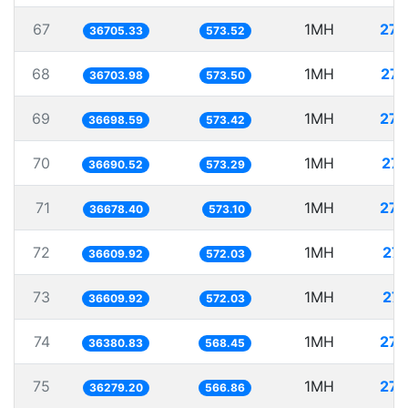
67
1MH
27.
36705.33
573.52
68
1MH
27.
36703.98
573.50
69
1MH
27.
36698.59
573.42
70
1MH
27.
36690.52
573.29
71
1MH
27.
36678.40
573.10
72
1MH
27.
36609.92
572.03
73
1MH
27.
36609.92
572.03
74
1MH
27.
36380.83
568.45
75
1MH
27.
36279.20
566.86