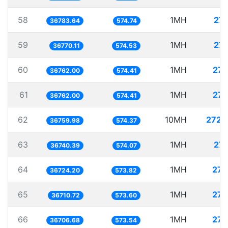
58
1MH
27.
36783.64
574.74
59
1MH
27.
36770.11
574.53
60
1MH
27.
36762.00
574.41
61
1MH
27.
36762.00
574.41
62
10MH
272.
36759.98
574.37
63
1MH
27.
36740.39
574.07
64
1MH
27.
36724.20
573.82
65
1MH
27.
36710.72
573.60
66
1MH
27.
36706.68
573.54