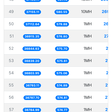
49
10MH
269.
37155.11
580.55
50
1MH
26.
37112.64
579.88
51
1MH
27.
36915.35
576.80
52
1MH
27.
36844.63
575.70
53
1MH
27.
36839.20
575.61
54
1MH
27.
36803.95
575.06
55
1MH
27.
36793.11
574.89
56
1MH
27.
36787.70
574.81
57
1MH
27.
36784.99
574.77