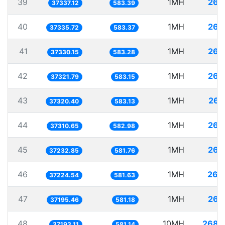
39
1MH
26.
37337.12
583.39
40
1MH
26.
37335.72
583.37
41
1MH
26.
37330.15
583.28
42
1MH
26.
37321.79
583.15
43
1MH
26.
37320.40
583.13
44
1MH
26.
37310.65
582.98
45
1MH
26.
37232.85
581.76
46
1MH
26.
37224.54
581.63
47
1MH
26.
37195.46
581.18
48
10MH
268.
37193.11
581.14