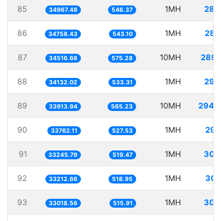
85
1MH
28.
34967.48
546.37
86
1MH
28.
34758.43
543.10
87
10MH
289.
34516.68
575.28
88
1MH
29.
34132.02
533.31
89
10MH
294.
33913.94
565.23
90
1MH
29.
33762.11
527.53
91
1MH
30.
33245.79
519.47
92
1MH
30.
33212.66
518.95
93
1MH
30.
33018.56
515.91