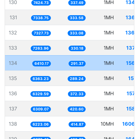
130
1MH
134.
7424.73
337.49
131
1MH
136.
7338.75
333.58
132
1MH
136.
7327.73
333.08
133
1MH
137.
7263.96
330.18
134
1MH
156.
6410.17
291.37
135
1MH
157.
6363.23
289.24
136
1MH
157.
6329.59
372.33
137
1MH
158.
6309.07
420.60
138
10MH
1606.
6223.06
414.87