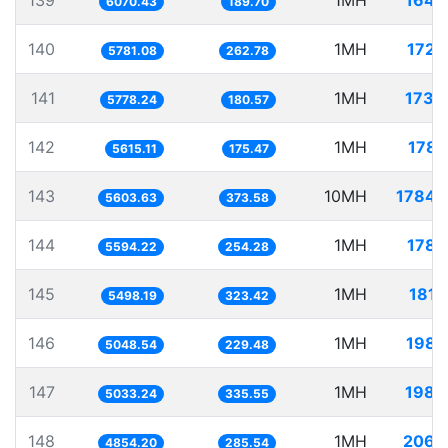
139
1MH
164.
6070.43
189.70
140
1MH
172.
5781.08
262.78
141
1MH
173.
5778.24
180.57
142
1MH
178.
5615.11
175.47
143
10MH
1784.
5603.63
373.58
144
1MH
178.
5594.22
254.28
145
1MH
181.
5498.19
323.42
146
1MH
198.
5048.54
229.48
147
1MH
198.
5033.24
335.55
148
1MH
206.
4854.20
285.54