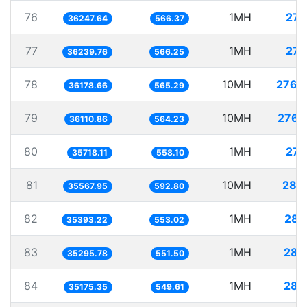
76
1MH
27.
36247.64
566.37
77
1MH
27.
36239.76
566.25
78
10MH
276.
36178.66
565.29
79
10MH
276.
36110.86
564.23
80
1MH
27.
35718.11
558.10
81
10MH
281.
35567.95
592.80
82
1MH
28.
35393.22
553.02
83
1MH
28.
35295.78
551.50
84
1MH
28.
35175.35
549.61