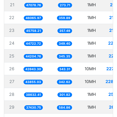
21
1MH
21.
47078.76
273.71
22
1MH
21.
46065.97
359.89
23
1MH
21.
45758.21
357.49
24
1MH
22.
44722.72
349.40
25
1MH
22.
44204.76
345.35
26
10MH
227.
43943.30
343.31
27
10MH
228.
43855.03
342.62
28
1MH
25.
38632.41
301.82
29
1MH
26.
37430.75
584.86