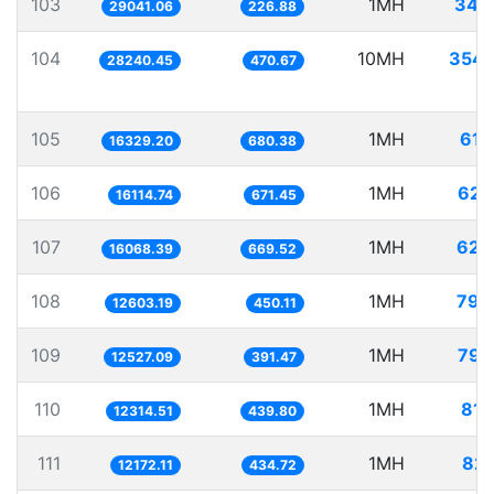
103
1MH
34.
29041.06
226.88
104
10MH
354.
28240.45
470.67
105
1MH
61.
16329.20
680.38
106
1MH
62.
16114.74
671.45
107
1MH
62.
16068.39
669.52
108
1MH
79.
12603.19
450.11
109
1MH
79.
12527.09
391.47
110
1MH
81.
12314.51
439.80
111
1MH
82.
12172.11
434.72