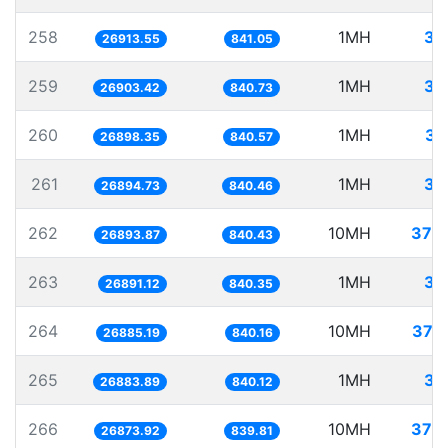
258
1MH
37
26913.55
841.05
259
1MH
37
26903.42
840.73
260
1MH
37
26898.35
840.57
261
1MH
37
26894.73
840.46
262
10MH
371
26893.87
840.43
263
1MH
37
26891.12
840.35
264
10MH
371
26885.19
840.16
265
1MH
37
26883.89
840.12
266
10MH
372
26873.92
839.81