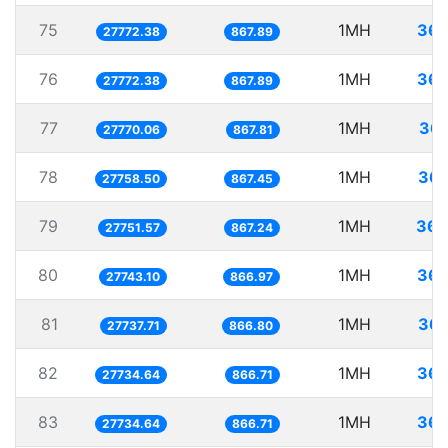
75
1MH
36.
27772.38
867.89
76
1MH
36.
27772.38
867.89
77
1MH
36.
27770.06
867.81
78
1MH
36.
27758.50
867.45
79
1MH
36.
27751.57
867.24
80
1MH
36.
27743.10
866.97
81
1MH
36.
27737.71
866.80
82
1MH
36.
27734.64
866.71
83
1MH
36.
27734.64
866.71