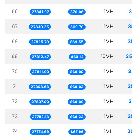
66
1MH
35
27841.97
870.06
67
1MH
35.
27830.35
869.70
68
1MH
35.
27825.70
869.55
69
10MH
359
27812.47
869.14
70
1MH
35.
27811.00
869.09
71
1MH
35.
27808.68
869.02
72
1MH
35.
27807.90
869.00
73
1MH
35.
27783.18
868.22
74
1MH
36.
27774.69
867.96