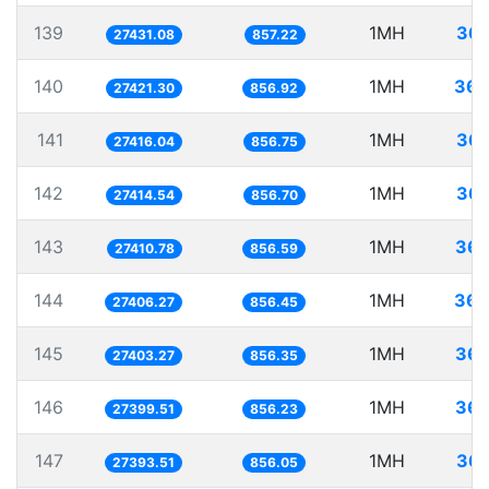
139
1MH
36.
27431.08
857.22
140
1MH
36.
27421.30
856.92
141
1MH
36.
27416.04
856.75
142
1MH
36.
27414.54
856.70
143
1MH
36.
27410.78
856.59
144
1MH
36.
27406.27
856.45
145
1MH
36.
27403.27
856.35
146
1MH
36.
27399.51
856.23
147
1MH
36.
27393.51
856.05