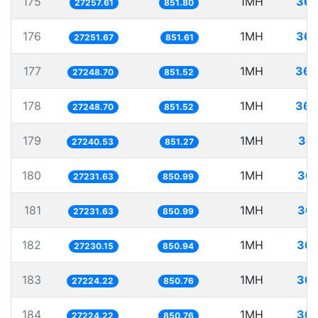
175
1MH
36.
27257.61
851.80
176
1MH
36.
27251.67
851.61
177
1MH
36.
27248.70
851.52
178
1MH
36.
27248.70
851.52
179
1MH
36.
27240.53
851.27
180
1MH
36.
27231.63
850.99
181
1MH
36.
27231.63
850.99
182
1MH
36.
27230.15
850.94
183
1MH
36.
27224.22
850.76
184
1MH
36.
27224.22
850.76