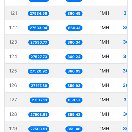
121
1MH
36.
27534.56
860.45
122
1MH
36.
27533.04
860.41
123
1MH
36.
27530.77
860.34
124
1MH
36.
27527.73
860.24
125
1MH
36.
27520.92
860.03
126
1MH
36.
27517.89
859.93
127
1MH
36.
27517.13
859.91
128
1MH
36.
27503.51
859.48
129
1MH
36.
27503.51
859.48