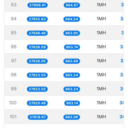
93
1MH
36
27669.41
864.67
94
1MH
36
27655.63
864.24
95
1MH
36
27646.46
863.95
96
1MH
36.
27639.58
863.74
97
1MH
36
27638.05
863.69
98
1MH
36.
27623.55
863.24
99
1MH
36.
27623.55
863.24
100
1MH
36.
27620.49
863.14
101
1MH
36.
27618.97
863.09