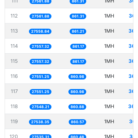
111
1MH
36.
27561.88
861.31
112
1MH
36.
27561.88
861.31
113
1MH
36.
27558.84
861.21
114
1MH
36.
27557.32
861.17
115
1MH
36.
27557.32
861.17
116
1MH
36.
27551.25
860.98
117
1MH
36.
27551.25
860.98
118
1MH
36.
27548.21
860.88
119
1MH
36.
27538.35
860.57
120
1MH
36.
27535.31
860.48