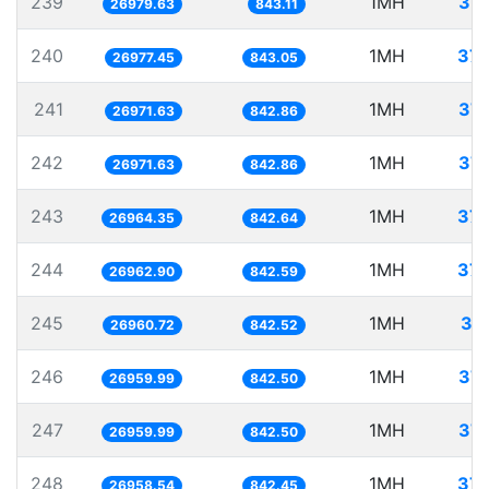
239
1MH
37.
26979.63
843.11
240
1MH
37.
26977.45
843.05
241
1MH
37.
26971.63
842.86
242
1MH
37.
26971.63
842.86
243
1MH
37.
26964.35
842.64
244
1MH
37.
26962.90
842.59
245
1MH
37
26960.72
842.52
246
1MH
37.
26959.99
842.50
247
1MH
37.
26959.99
842.50
248
1MH
37.
26958.54
842.45