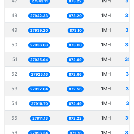
47
1MH
35.
27943.11
873.22
48
1MH
35.
27942.33
873.20
49
1MH
35.
27939.20
873.10
50
1MH
35.
27936.08
873.00
51
1MH
35.
27925.94
872.69
52
1MH
35.
27925.16
872.66
53
1MH
35.
27922.04
872.56
54
1MH
35
27919.70
872.49
55
1MH
35.
27911.13
872.22
56
1MH
35.
27896.34
871.76