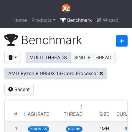
Home
Products
Benchmark
Wizard
Benchmark
MULTI THREADS
SINGLE THREAD
AMD Ryzen 9 9950X 16-Core Processor
Recent
1
#
HASHRATE
THREAD
SIZE
DURAT
1
1MH
35
28415.55
887.99