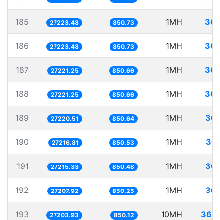
185
1MH
36.
27223.48
850.73
186
1MH
36.
27223.48
850.73
187
1MH
36.
27221.25
850.66
188
1MH
36.
27221.25
850.66
189
1MH
36.
27220.51
850.64
190
1MH
36.
27216.81
850.53
191
1MH
36.
27215.33
850.48
192
1MH
36.
27207.92
850.25
193
10MH
367.
27203.93
850.12