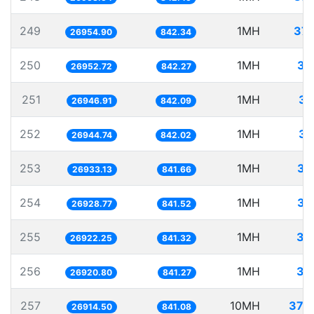
249
1MH
37.
26954.90
842.34
250
1MH
37
26952.72
842.27
251
1MH
37
26946.91
842.09
252
1MH
37
26944.74
842.02
253
1MH
37
26933.13
841.66
254
1MH
37
26928.77
841.52
255
1MH
37
26922.25
841.32
256
1MH
37
26920.80
841.27
257
10MH
371
26914.50
841.08