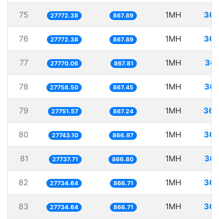
75
1MH
36.
27772.38
867.89
76
1MH
36.
27772.38
867.89
77
1MH
36.
27770.06
867.81
78
1MH
36.
27758.50
867.45
79
1MH
36.
27751.57
867.24
80
1MH
36.
27743.10
866.97
81
1MH
36.
27737.71
866.80
82
1MH
36.
27734.64
866.71
83
1MH
36.
27734.64
866.71