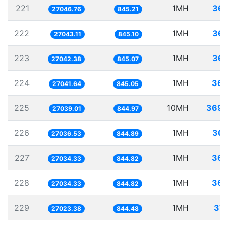
221
1MH
36.
27046.76
845.21
222
1MH
36.
27043.11
845.10
223
1MH
36.
27042.38
845.07
224
1MH
36.
27041.64
845.05
225
10MH
369.
27039.01
844.97
226
1MH
36.
27036.53
844.89
227
1MH
36.
27034.33
844.82
228
1MH
36.
27034.33
844.82
229
1MH
37.
27023.38
844.48