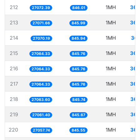
212
1MH
36.
27072.39
846.01
213
1MH
36.
27071.66
845.99
214
1MH
36.
27070.19
845.94
215
1MH
36.
27064.33
845.76
216
1MH
36.
27064.33
845.76
217
1MH
36.
27064.33
845.76
218
1MH
36.
27063.60
845.74
219
1MH
36.
27061.40
845.67
220
1MH
36.
27057.74
845.55