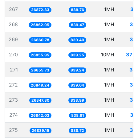
267
1MH
37
26872.33
839.76
268
1MH
37
26862.95
839.47
269
1MH
37
26860.78
839.40
270
10MH
372.
26855.95
839.25
271
1MH
37.
26855.73
839.24
272
1MH
37
26849.24
839.04
273
1MH
37
26847.80
838.99
274
1MH
37
26842.03
838.81
275
1MH
37
26839.15
838.72