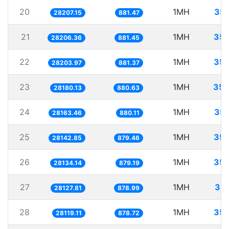
20
1MH
35.
28207.15
881.47
21
1MH
35.
28206.36
881.45
22
1MH
35.
28203.97
881.37
23
1MH
35.
28180.13
880.63
24
1MH
35.
28163.46
880.11
25
1MH
35.
28142.85
879.46
26
1MH
35.
28134.14
879.19
27
1MH
35.
28127.81
878.99
28
1MH
35.
28119.11
878.72