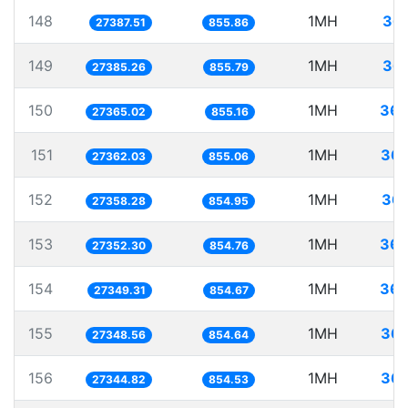
148
1MH
36.
27387.51
855.86
149
1MH
36.
27385.26
855.79
150
1MH
36.
27365.02
855.16
151
1MH
36.
27362.03
855.06
152
1MH
36.
27358.28
854.95
153
1MH
36.
27352.30
854.76
154
1MH
36.
27349.31
854.67
155
1MH
36.
27348.56
854.64
156
1MH
36.
27344.82
854.53