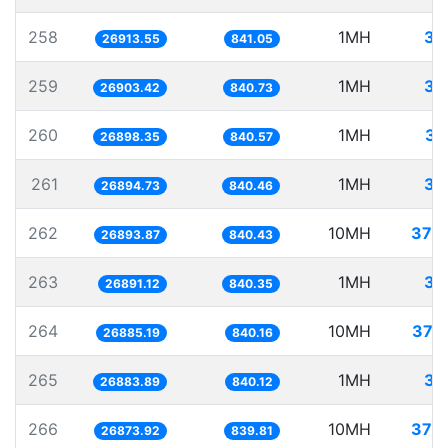
258
1MH
37
26913.55
841.05
259
1MH
37
26903.42
840.73
260
1MH
37
26898.35
840.57
261
1MH
37
26894.73
840.46
262
10MH
371
26893.87
840.43
263
1MH
37
26891.12
840.35
264
10MH
371
26885.19
840.16
265
1MH
37
26883.89
840.12
266
10MH
372
26873.92
839.81