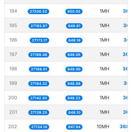
194
1MH
36.
27200.52
850.02
195
1MH
36.
27193.87
849.81
196
1MH
36.
27173.17
849.16
197
1MH
36.
27169.48
849.05
198
1MH
36.
27168.01
849.00
199
1MH
36.
27164.32
848.88
200
1MH
36.
27142.93
848.22
201
1MH
36.
27139.25
848.10
202
10MH
368.
27134.10
847.94