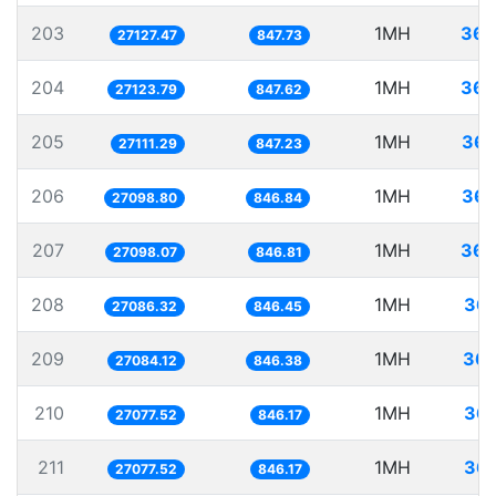
203
1MH
36.
27127.47
847.73
204
1MH
36.
27123.79
847.62
205
1MH
36.
27111.29
847.23
206
1MH
36.
27098.80
846.84
207
1MH
36.
27098.07
846.81
208
1MH
36.
27086.32
846.45
209
1MH
36.
27084.12
846.38
210
1MH
36.
27077.52
846.17
211
1MH
36.
27077.52
846.17