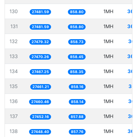
130
1MH
36.
27481.59
858.80
131
1MH
36.
27481.59
858.80
132
1MH
36.
27479.32
858.73
133
1MH
36.
27470.26
858.45
134
1MH
36.
27467.25
858.35
135
1MH
36.
27461.21
858.16
136
1MH
36.
27460.46
858.14
137
1MH
36.
27452.16
857.88
138
1MH
36.
27448.40
857.76