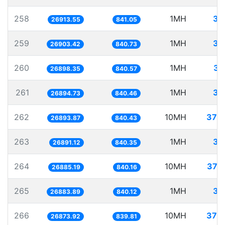
258
1MH
37
26913.55
841.05
259
1MH
37
26903.42
840.73
260
1MH
37
26898.35
840.57
261
1MH
37
26894.73
840.46
262
10MH
371
26893.87
840.43
263
1MH
37
26891.12
840.35
264
10MH
371
26885.19
840.16
265
1MH
37
26883.89
840.12
266
10MH
372
26873.92
839.81