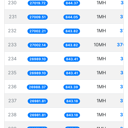
230
1MH
37
27019.72
844.37
231
1MH
37.
27009.51
844.05
232
1MH
37.
27002.21
843.82
233
10MH
370.
27002.14
843.82
234
1MH
37
26989.10
843.41
235
1MH
37
26989.10
843.41
236
1MH
37.
26988.37
843.39
237
1MH
37.
26981.81
843.18
238
1MH
37.
26981.81
843.18