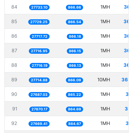
84
1MH
36.
27733.10
866.66
85
1MH
36.
27729.25
866.54
86
1MH
36.
27717.72
866.18
87
1MH
36.
27716.95
866.15
88
1MH
36.
27716.19
866.13
89
10MH
360.
27714.88
866.09
90
1MH
36
27687.03
865.22
91
1MH
36.
27670.17
864.69
92
1MH
36
27669.41
864.67