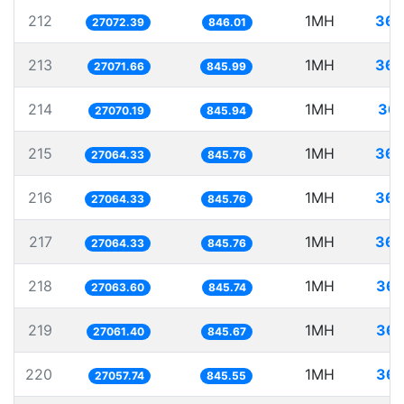
212
1MH
36.
27072.39
846.01
213
1MH
36.
27071.66
845.99
214
1MH
36.
27070.19
845.94
215
1MH
36.
27064.33
845.76
216
1MH
36.
27064.33
845.76
217
1MH
36.
27064.33
845.76
218
1MH
36.
27063.60
845.74
219
1MH
36.
27061.40
845.67
220
1MH
36.
27057.74
845.55