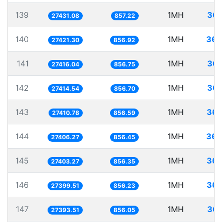
139
1MH
36.
27431.08
857.22
140
1MH
36.
27421.30
856.92
141
1MH
36.
27416.04
856.75
142
1MH
36.
27414.54
856.70
143
1MH
36.
27410.78
856.59
144
1MH
36.
27406.27
856.45
145
1MH
36.
27403.27
856.35
146
1MH
36.
27399.51
856.23
147
1MH
36.
27393.51
856.05