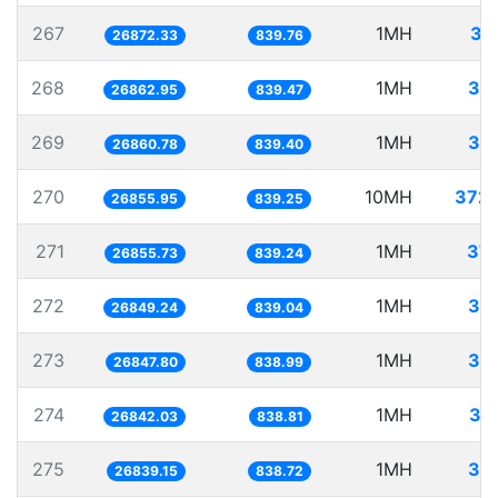
267
1MH
37
26872.33
839.76
268
1MH
37
26862.95
839.47
269
1MH
37
26860.78
839.40
270
10MH
372.
26855.95
839.25
271
1MH
37.
26855.73
839.24
272
1MH
37
26849.24
839.04
273
1MH
37
26847.80
838.99
274
1MH
37
26842.03
838.81
275
1MH
37
26839.15
838.72