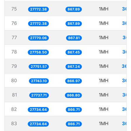
75
1MH
36.
27772.38
867.89
76
1MH
36.
27772.38
867.89
77
1MH
36.
27770.06
867.81
78
1MH
36.
27758.50
867.45
79
1MH
36.
27751.57
867.24
80
1MH
36.
27743.10
866.97
81
1MH
36.
27737.71
866.80
82
1MH
36.
27734.64
866.71
83
1MH
36.
27734.64
866.71