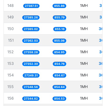
148
1MH
36.
27387.51
855.86
149
1MH
36.
27385.26
855.79
150
1MH
36.
27365.02
855.16
151
1MH
36.
27362.03
855.06
152
1MH
36.
27358.28
854.95
153
1MH
36.
27352.30
854.76
154
1MH
36.
27349.31
854.67
155
1MH
36.
27348.56
854.64
156
1MH
36.
27344.82
854.53