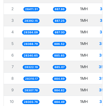
2
1MH
35
28411.51
887.86
3
1MH
35
28392.15
887.25
4
1MH
35
28384.09
887.00
5
1MH
35.
28368.79
886.52
6
1MH
35.
28340.65
885.65
7
1MH
35.
28322.19
885.07
8
1MH
35.
28310.17
884.69
9
1MH
35.
28307.76
884.62
10
1MH
35.
28303.76
884.49