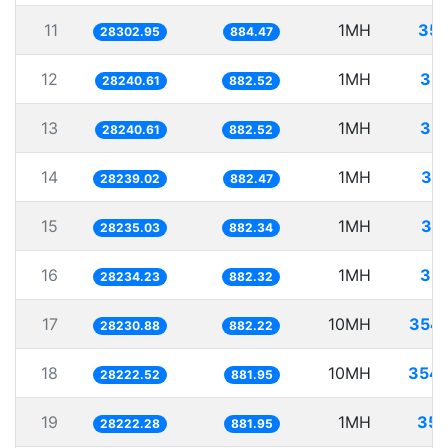
11
1MH
35.
28302.95
884.47
12
1MH
35.
28240.61
882.52
13
1MH
35.
28240.61
882.52
14
1MH
35
28239.02
882.47
15
1MH
35
28235.03
882.34
16
1MH
35.
28234.23
882.32
17
10MH
354.
28230.88
882.22
18
10MH
354.
28222.52
881.95
19
1MH
35.
28222.28
881.95