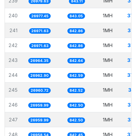
239
1MH
37.
26979.63
843.11
240
1MH
37.
26977.45
843.05
241
1MH
37.
26971.63
842.86
242
1MH
37.
26971.63
842.86
243
1MH
37.
26964.35
842.64
244
1MH
37.
26962.90
842.59
245
1MH
37
26960.72
842.52
246
1MH
37.
26959.99
842.50
247
1MH
37.
26959.99
842.50
248
1MH
37.
26958.54
842.45