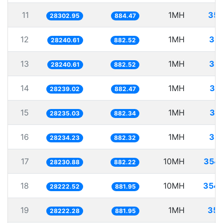
11
1MH
35.
28302.95
884.47
12
1MH
35.
28240.61
882.52
13
1MH
35.
28240.61
882.52
14
1MH
35
28239.02
882.47
15
1MH
35
28235.03
882.34
16
1MH
35.
28234.23
882.32
17
10MH
354.
28230.88
882.22
18
10MH
354.
28222.52
881.95
19
1MH
35.
28222.28
881.95