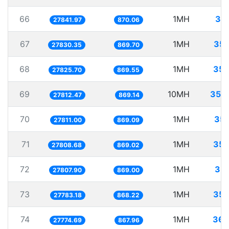
66
1MH
35
27841.97
870.06
67
1MH
35.
27830.35
869.70
68
1MH
35.
27825.70
869.55
69
10MH
359
27812.47
869.14
70
1MH
35.
27811.00
869.09
71
1MH
35.
27808.68
869.02
72
1MH
35.
27807.90
869.00
73
1MH
35.
27783.18
868.22
74
1MH
36.
27774.69
867.96