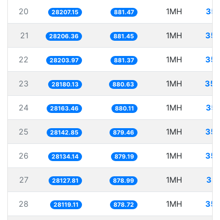
20
1MH
35.
28207.15
881.47
21
1MH
35.
28206.36
881.45
22
1MH
35.
28203.97
881.37
23
1MH
35.
28180.13
880.63
24
1MH
35.
28163.46
880.11
25
1MH
35.
28142.85
879.46
26
1MH
35.
28134.14
879.19
27
1MH
35.
28127.81
878.99
28
1MH
35.
28119.11
878.72