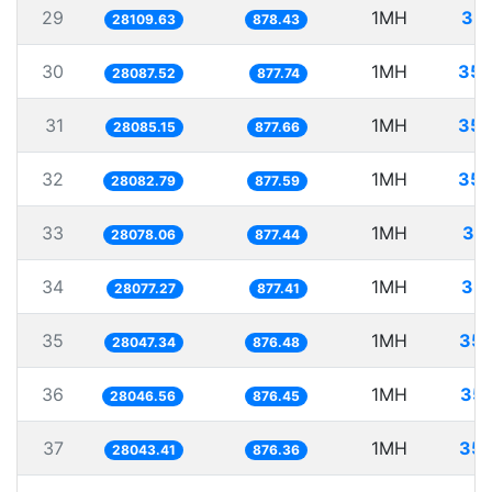
29
1MH
35.
28109.63
878.43
30
1MH
35.
28087.52
877.74
31
1MH
35.
28085.15
877.66
32
1MH
35.
28082.79
877.59
33
1MH
35
28078.06
877.44
34
1MH
35.
28077.27
877.41
35
1MH
35.
28047.34
876.48
36
1MH
35.
28046.56
876.45
37
1MH
35.
28043.41
876.36