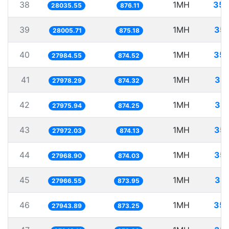
38
1MH
35.
28035.55
876.11
39
1MH
35.
28005.71
875.18
40
1MH
35.
27984.55
874.52
41
1MH
35.
27978.29
874.32
42
1MH
35.
27975.94
874.25
43
1MH
35.
27972.03
874.13
44
1MH
35.
27968.90
874.03
45
1MH
35.
27966.55
873.95
46
1MH
35.
27943.89
873.25