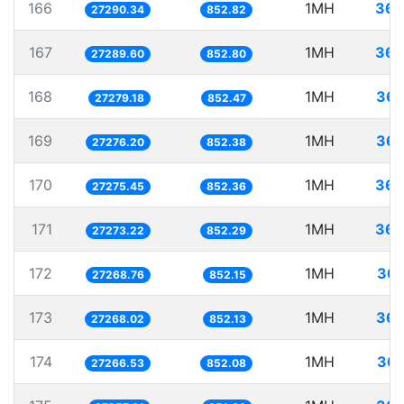
166
1MH
36.
27290.34
852.82
167
1MH
36.
27289.60
852.80
168
1MH
36.
27279.18
852.47
169
1MH
36.
27276.20
852.38
170
1MH
36.
27275.45
852.36
171
1MH
36.
27273.22
852.29
172
1MH
36.
27268.76
852.15
173
1MH
36.
27268.02
852.13
174
1MH
36.
27266.53
852.08