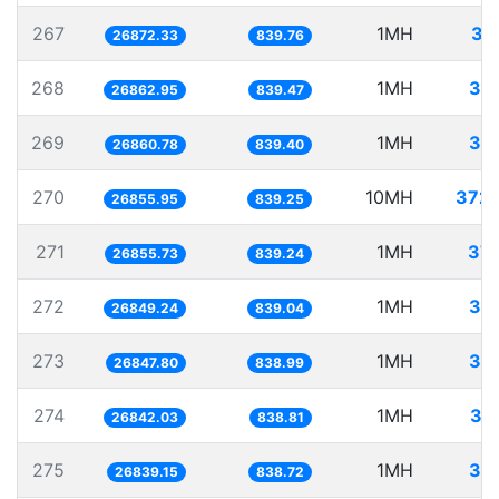
267
1MH
37
26872.33
839.76
268
1MH
37
26862.95
839.47
269
1MH
37
26860.78
839.40
270
10MH
372.
26855.95
839.25
271
1MH
37.
26855.73
839.24
272
1MH
37
26849.24
839.04
273
1MH
37
26847.80
838.99
274
1MH
37
26842.03
838.81
275
1MH
37
26839.15
838.72