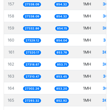
157
1MH
36.
27338.09
854.32
158
1MH
36.
27338.09
854.32
159
1MH
36.
27332.86
854.15
160
1MH
36.
27329.12
854.04
161
1MH
36.
27320.17
853.76
162
1MH
36.
27318.67
853.71
163
1MH
36.
27310.47
853.45
164
1MH
36.
27302.26
853.20
165
1MH
36.
27293.32
852.92