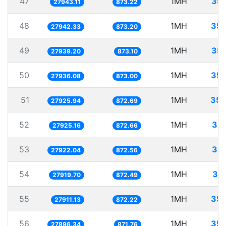
47
1MH
35.
27943.11
873.22
48
1MH
35.
27942.33
873.20
49
1MH
35.
27939.20
873.10
50
1MH
35.
27936.08
873.00
51
1MH
35.
27925.94
872.69
52
1MH
35.
27925.16
872.66
53
1MH
35.
27922.04
872.56
54
1MH
35
27919.70
872.49
55
1MH
35.
27911.13
872.22
56
1MH
35.
27896.34
871.76