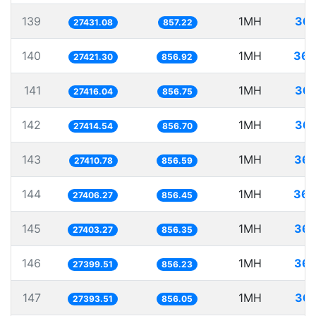
139
1MH
36.
27431.08
857.22
140
1MH
36.
27421.30
856.92
141
1MH
36.
27416.04
856.75
142
1MH
36.
27414.54
856.70
143
1MH
36.
27410.78
856.59
144
1MH
36.
27406.27
856.45
145
1MH
36.
27403.27
856.35
146
1MH
36.
27399.51
856.23
147
1MH
36.
27393.51
856.05