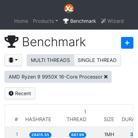
Home
Products
Benchmark
Wizard
Benchmark
MULTI THREADS
SINGLE THREAD
AMD Ryzen 9 9950X 16-Core Processor
Recent
1
#
HASHRATE
THREAD
SIZE
DURAT
1
1MH
35
28415.55
887.99