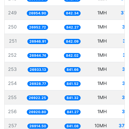
249
1MH
37.
26954.90
842.34
250
1MH
37
26952.72
842.27
251
1MH
37
26946.91
842.09
252
1MH
37
26944.74
842.02
253
1MH
37
26933.13
841.66
254
1MH
37
26928.77
841.52
255
1MH
37
26922.25
841.32
256
1MH
37
26920.80
841.27
257
10MH
371
26914.50
841.08