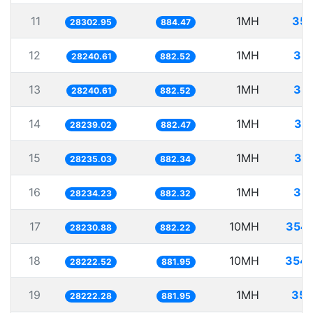
11
1MH
35.
28302.95
884.47
12
1MH
35.
28240.61
882.52
13
1MH
35.
28240.61
882.52
14
1MH
35
28239.02
882.47
15
1MH
35
28235.03
882.34
16
1MH
35.
28234.23
882.32
17
10MH
354.
28230.88
882.22
18
10MH
354.
28222.52
881.95
19
1MH
35.
28222.28
881.95