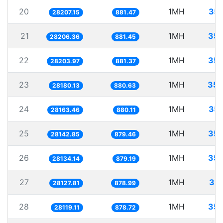
20
1MH
35.
28207.15
881.47
21
1MH
35.
28206.36
881.45
22
1MH
35.
28203.97
881.37
23
1MH
35.
28180.13
880.63
24
1MH
35.
28163.46
880.11
25
1MH
35.
28142.85
879.46
26
1MH
35.
28134.14
879.19
27
1MH
35.
28127.81
878.99
28
1MH
35.
28119.11
878.72