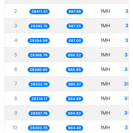
2
1MH
35
28411.51
887.86
3
1MH
35
28392.15
887.25
4
1MH
35
28384.09
887.00
5
1MH
35.
28368.79
886.52
6
1MH
35.
28340.65
885.65
7
1MH
35.
28322.19
885.07
8
1MH
35.
28310.17
884.69
9
1MH
35.
28307.76
884.62
10
1MH
35.
28303.76
884.49