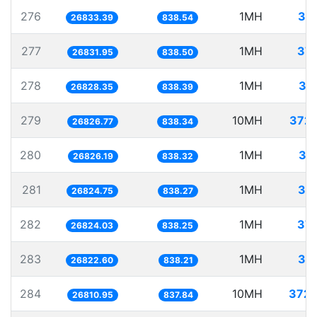
276
1MH
37
26833.39
838.54
277
1MH
37.
26831.95
838.50
278
1MH
37
26828.35
838.39
279
10MH
372.
26826.77
838.34
280
1MH
37
26826.19
838.32
281
1MH
37
26824.75
838.27
282
1MH
37.
26824.03
838.25
283
1MH
37
26822.60
838.21
284
10MH
372.
26810.95
837.84