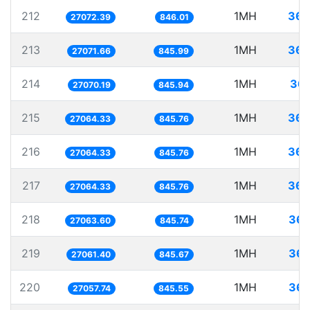
212
1MH
36.
27072.39
846.01
213
1MH
36.
27071.66
845.99
214
1MH
36.
27070.19
845.94
215
1MH
36.
27064.33
845.76
216
1MH
36.
27064.33
845.76
217
1MH
36.
27064.33
845.76
218
1MH
36.
27063.60
845.74
219
1MH
36.
27061.40
845.67
220
1MH
36.
27057.74
845.55