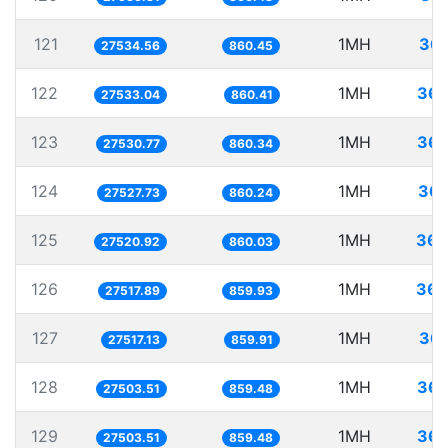
121
1MH
36.
27534.56
860.45
122
1MH
36.
27533.04
860.41
123
1MH
36.
27530.77
860.34
124
1MH
36.
27527.73
860.24
125
1MH
36.
27520.92
860.03
126
1MH
36.
27517.89
859.93
127
1MH
36.
27517.13
859.91
128
1MH
36.
27503.51
859.48
129
1MH
36.
27503.51
859.48