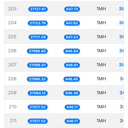
203
1MH
36.
27127.47
847.73
204
1MH
36.
27123.79
847.62
205
1MH
36.
27111.29
847.23
206
1MH
36.
27098.80
846.84
207
1MH
36.
27098.07
846.81
208
1MH
36.
27086.32
846.45
209
1MH
36.
27084.12
846.38
210
1MH
36.
27077.52
846.17
211
1MH
36.
27077.52
846.17