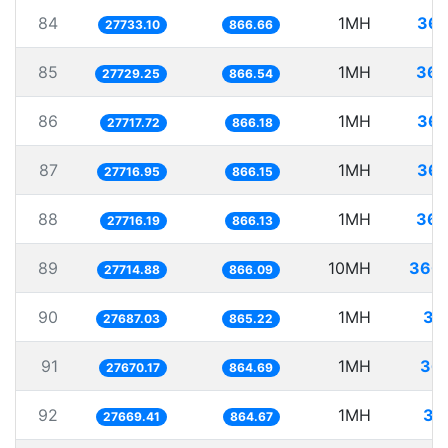
84
1MH
36.
27733.10
866.66
85
1MH
36.
27729.25
866.54
86
1MH
36.
27717.72
866.18
87
1MH
36.
27716.95
866.15
88
1MH
36.
27716.19
866.13
89
10MH
360.
27714.88
866.09
90
1MH
36
27687.03
865.22
91
1MH
36.
27670.17
864.69
92
1MH
36
27669.41
864.67