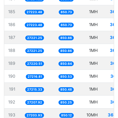
185
1MH
36.
27223.48
850.73
186
1MH
36.
27223.48
850.73
187
1MH
36.
27221.25
850.66
188
1MH
36.
27221.25
850.66
189
1MH
36.
27220.51
850.64
190
1MH
36.
27216.81
850.53
191
1MH
36.
27215.33
850.48
192
1MH
36.
27207.92
850.25
193
10MH
367.
27203.93
850.12