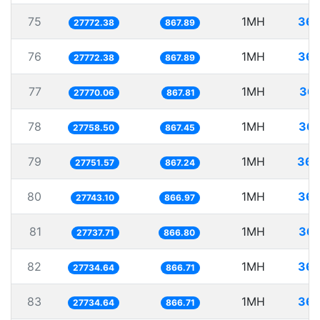
75
1MH
36.
27772.38
867.89
76
1MH
36.
27772.38
867.89
77
1MH
36.
27770.06
867.81
78
1MH
36.
27758.50
867.45
79
1MH
36.
27751.57
867.24
80
1MH
36.
27743.10
866.97
81
1MH
36.
27737.71
866.80
82
1MH
36.
27734.64
866.71
83
1MH
36.
27734.64
866.71