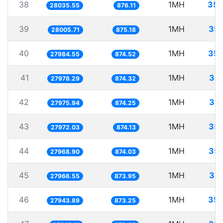
38
1MH
35.
28035.55
876.11
39
1MH
35.
28005.71
875.18
40
1MH
35.
27984.55
874.52
41
1MH
35.
27978.29
874.32
42
1MH
35.
27975.94
874.25
43
1MH
35.
27972.03
874.13
44
1MH
35.
27968.90
874.03
45
1MH
35.
27966.55
873.95
46
1MH
35.
27943.89
873.25