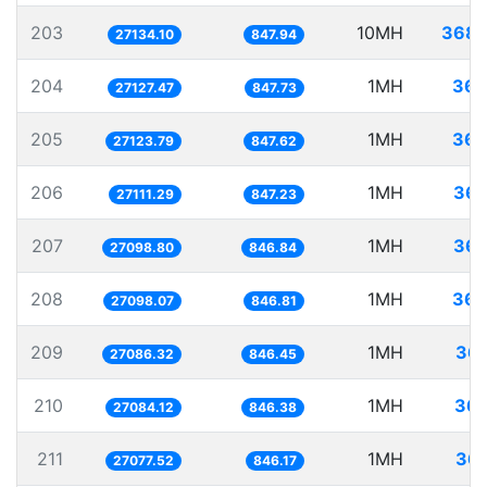
203
10MH
368.
27134.10
847.94
204
1MH
36.
27127.47
847.73
205
1MH
36.
27123.79
847.62
206
1MH
36.
27111.29
847.23
207
1MH
36.
27098.80
846.84
208
1MH
36.
27098.07
846.81
209
1MH
36.
27086.32
846.45
210
1MH
36.
27084.12
846.38
211
1MH
36.
27077.52
846.17