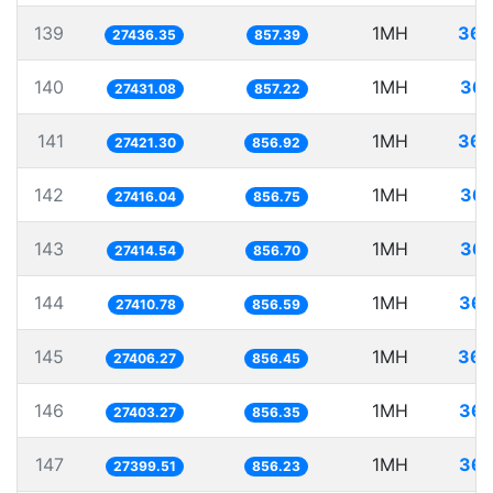
139
1MH
36.
27436.35
857.39
140
1MH
36.
27431.08
857.22
141
1MH
36.
27421.30
856.92
142
1MH
36.
27416.04
856.75
143
1MH
36.
27414.54
856.70
144
1MH
36.
27410.78
856.59
145
1MH
36.
27406.27
856.45
146
1MH
36.
27403.27
856.35
147
1MH
36.
27399.51
856.23