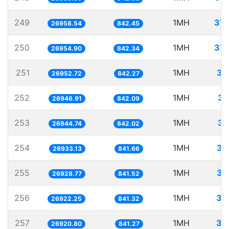
249
1MH
37.
26958.54
842.45
250
1MH
37.
26954.90
842.34
251
1MH
37
26952.72
842.27
252
1MH
37
26946.91
842.09
253
1MH
37
26944.74
842.02
254
1MH
37
26933.13
841.66
255
1MH
37
26928.77
841.52
256
1MH
37
26922.25
841.32
257
1MH
37
26920.80
841.27