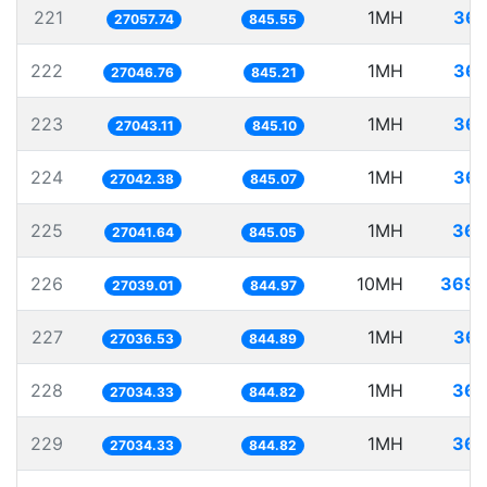
221
1MH
36.
27057.74
845.55
222
1MH
36.
27046.76
845.21
223
1MH
36.
27043.11
845.10
224
1MH
36.
27042.38
845.07
225
1MH
36.
27041.64
845.05
226
10MH
369.
27039.01
844.97
227
1MH
36.
27036.53
844.89
228
1MH
36.
27034.33
844.82
229
1MH
36.
27034.33
844.82