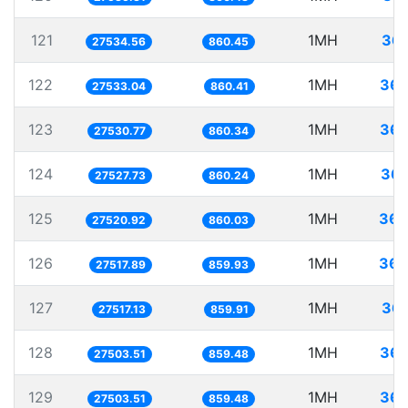
121
1MH
36.
27534.56
860.45
122
1MH
36.
27533.04
860.41
123
1MH
36.
27530.77
860.34
124
1MH
36.
27527.73
860.24
125
1MH
36.
27520.92
860.03
126
1MH
36.
27517.89
859.93
127
1MH
36.
27517.13
859.91
128
1MH
36.
27503.51
859.48
129
1MH
36.
27503.51
859.48