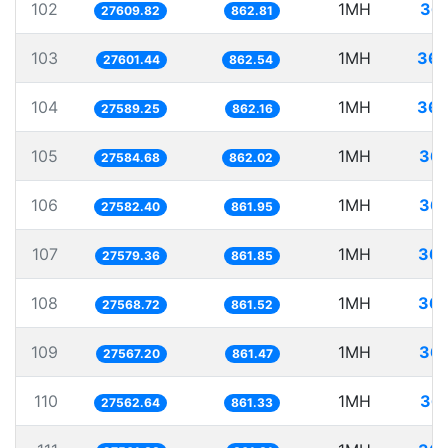
102
1MH
36.
27609.82
862.81
103
1MH
36.
27601.44
862.54
104
1MH
36.
27589.25
862.16
105
1MH
36.
27584.68
862.02
106
1MH
36.
27582.40
861.95
107
1MH
36.
27579.36
861.85
108
1MH
36.
27568.72
861.52
109
1MH
36.
27567.20
861.47
110
1MH
36.
27562.64
861.33