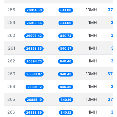
258
10MH
371
26914.50
841.08
259
1MH
37
26913.55
841.05
260
1MH
37
26903.42
840.73
261
1MH
37
26898.35
840.57
262
1MH
37
26894.73
840.46
263
10MH
371
26893.87
840.43
264
1MH
37
26891.12
840.35
265
10MH
371
26885.19
840.16
266
1MH
37
26883.89
840.12