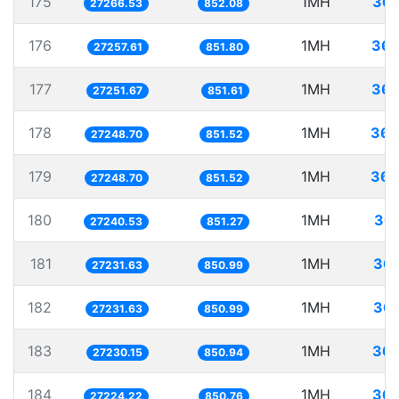
175
1MH
36.
27266.53
852.08
176
1MH
36.
27257.61
851.80
177
1MH
36.
27251.67
851.61
178
1MH
36.
27248.70
851.52
179
1MH
36.
27248.70
851.52
180
1MH
36.
27240.53
851.27
181
1MH
36.
27231.63
850.99
182
1MH
36.
27231.63
850.99
183
1MH
36.
27230.15
850.94
184
1MH
36.
27224.22
850.76