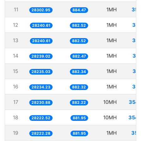
11
1MH
35.
28302.95
884.47
12
1MH
35.
28240.61
882.52
13
1MH
35.
28240.61
882.52
14
1MH
35
28239.02
882.47
15
1MH
35
28235.03
882.34
16
1MH
35.
28234.23
882.32
17
10MH
354.
28230.88
882.22
18
10MH
354.
28222.52
881.95
19
1MH
35.
28222.28
881.95