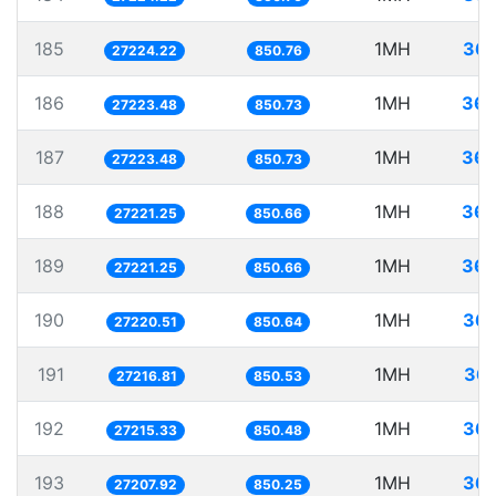
185
1MH
36.
27224.22
850.76
186
1MH
36.
27223.48
850.73
187
1MH
36.
27223.48
850.73
188
1MH
36.
27221.25
850.66
189
1MH
36.
27221.25
850.66
190
1MH
36.
27220.51
850.64
191
1MH
36.
27216.81
850.53
192
1MH
36.
27215.33
850.48
193
1MH
36.
27207.92
850.25