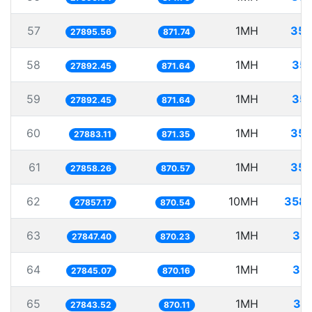
57
1MH
35.
27895.56
871.74
58
1MH
35.
27892.45
871.64
59
1MH
35.
27892.45
871.64
60
1MH
35.
27883.11
871.35
61
1MH
35.
27858.26
870.57
62
10MH
358.
27857.17
870.54
63
1MH
35.
27847.40
870.23
64
1MH
35.
27845.07
870.16
65
1MH
35
27843.52
870.11