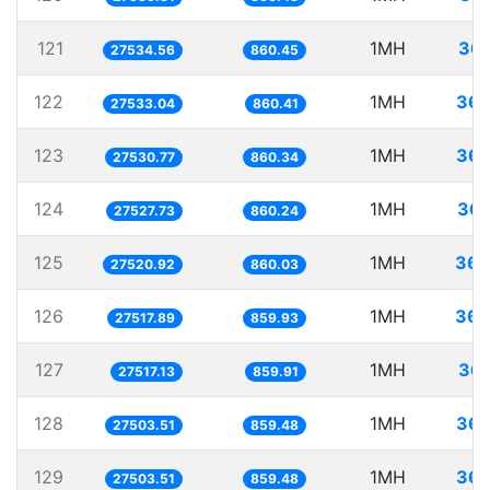
121
1MH
36.
27534.56
860.45
122
1MH
36.
27533.04
860.41
123
1MH
36.
27530.77
860.34
124
1MH
36.
27527.73
860.24
125
1MH
36.
27520.92
860.03
126
1MH
36.
27517.89
859.93
127
1MH
36.
27517.13
859.91
128
1MH
36.
27503.51
859.48
129
1MH
36.
27503.51
859.48