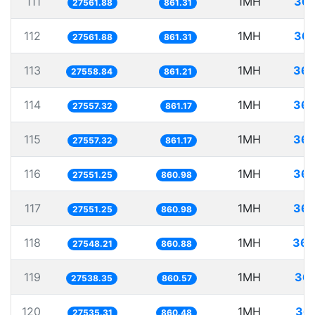
111
1MH
36.
27561.88
861.31
112
1MH
36.
27561.88
861.31
113
1MH
36.
27558.84
861.21
114
1MH
36.
27557.32
861.17
115
1MH
36.
27557.32
861.17
116
1MH
36.
27551.25
860.98
117
1MH
36.
27551.25
860.98
118
1MH
36.
27548.21
860.88
119
1MH
36.
27538.35
860.57
120
1MH
36.
27535.31
860.48