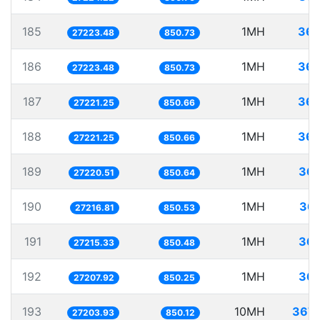
185
1MH
36.
27223.48
850.73
186
1MH
36.
27223.48
850.73
187
1MH
36.
27221.25
850.66
188
1MH
36.
27221.25
850.66
189
1MH
36.
27220.51
850.64
190
1MH
36.
27216.81
850.53
191
1MH
36.
27215.33
850.48
192
1MH
36.
27207.92
850.25
193
10MH
367.
27203.93
850.12