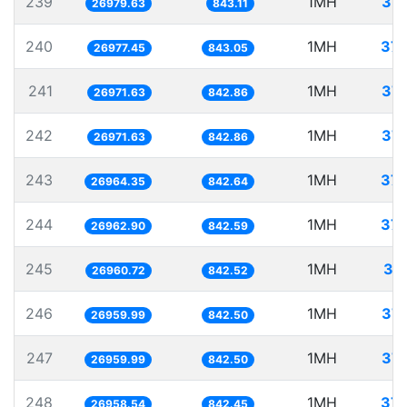
239
1MH
37.
26979.63
843.11
240
1MH
37.
26977.45
843.05
241
1MH
37.
26971.63
842.86
242
1MH
37.
26971.63
842.86
243
1MH
37.
26964.35
842.64
244
1MH
37.
26962.90
842.59
245
1MH
37
26960.72
842.52
246
1MH
37.
26959.99
842.50
247
1MH
37.
26959.99
842.50
248
1MH
37.
26958.54
842.45