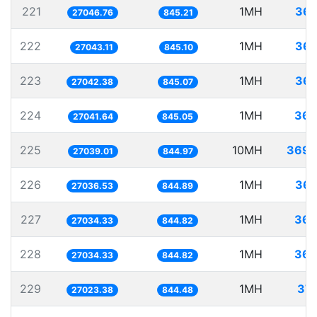
221
1MH
36.
27046.76
845.21
222
1MH
36.
27043.11
845.10
223
1MH
36.
27042.38
845.07
224
1MH
36.
27041.64
845.05
225
10MH
369.
27039.01
844.97
226
1MH
36.
27036.53
844.89
227
1MH
36.
27034.33
844.82
228
1MH
36.
27034.33
844.82
229
1MH
37.
27023.38
844.48