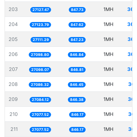
203
1MH
36.
27127.47
847.73
204
1MH
36.
27123.79
847.62
205
1MH
36.
27111.29
847.23
206
1MH
36.
27098.80
846.84
207
1MH
36.
27098.07
846.81
208
1MH
36.
27086.32
846.45
209
1MH
36.
27084.12
846.38
210
1MH
36.
27077.52
846.17
211
1MH
36.
27077.52
846.17