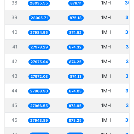
38
1MH
35.
28035.55
876.11
39
1MH
35.
28005.71
875.18
40
1MH
35.
27984.55
874.52
41
1MH
35.
27978.29
874.32
42
1MH
35.
27975.94
874.25
43
1MH
35.
27972.03
874.13
44
1MH
35.
27968.90
874.03
45
1MH
35.
27966.55
873.95
46
1MH
35.
27943.89
873.25