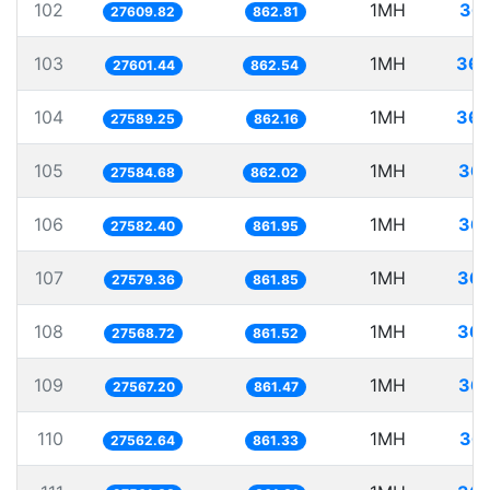
102
1MH
36.
27609.82
862.81
103
1MH
36.
27601.44
862.54
104
1MH
36.
27589.25
862.16
105
1MH
36.
27584.68
862.02
106
1MH
36.
27582.40
861.95
107
1MH
36.
27579.36
861.85
108
1MH
36.
27568.72
861.52
109
1MH
36.
27567.20
861.47
110
1MH
36.
27562.64
861.33