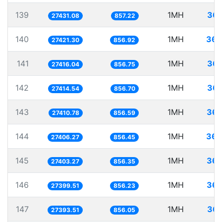
139
1MH
36.
27431.08
857.22
140
1MH
36.
27421.30
856.92
141
1MH
36.
27416.04
856.75
142
1MH
36.
27414.54
856.70
143
1MH
36.
27410.78
856.59
144
1MH
36.
27406.27
856.45
145
1MH
36.
27403.27
856.35
146
1MH
36.
27399.51
856.23
147
1MH
36.
27393.51
856.05