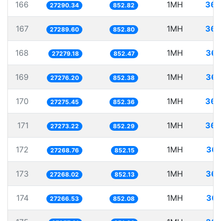
166
1MH
36.
27290.34
852.82
167
1MH
36.
27289.60
852.80
168
1MH
36.
27279.18
852.47
169
1MH
36.
27276.20
852.38
170
1MH
36.
27275.45
852.36
171
1MH
36.
27273.22
852.29
172
1MH
36.
27268.76
852.15
173
1MH
36.
27268.02
852.13
174
1MH
36.
27266.53
852.08