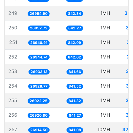
249
1MH
37.
26954.90
842.34
250
1MH
37
26952.72
842.27
251
1MH
37
26946.91
842.09
252
1MH
37
26944.74
842.02
253
1MH
37
26933.13
841.66
254
1MH
37
26928.77
841.52
255
1MH
37
26922.25
841.32
256
1MH
37
26920.80
841.27
257
10MH
371
26914.50
841.08