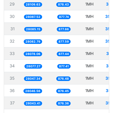
29
1MH
35.
28109.63
878.43
30
1MH
35.
28087.52
877.74
31
1MH
35.
28085.15
877.66
32
1MH
35.
28082.79
877.59
33
1MH
35
28078.06
877.44
34
1MH
35.
28077.27
877.41
35
1MH
35.
28047.34
876.48
36
1MH
35.
28046.56
876.45
37
1MH
35.
28043.41
876.36