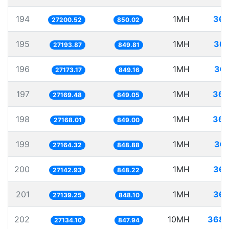
194
1MH
36.
27200.52
850.02
195
1MH
36.
27193.87
849.81
196
1MH
36.
27173.17
849.16
197
1MH
36.
27169.48
849.05
198
1MH
36.
27168.01
849.00
199
1MH
36.
27164.32
848.88
200
1MH
36.
27142.93
848.22
201
1MH
36.
27139.25
848.10
202
10MH
368.
27134.10
847.94