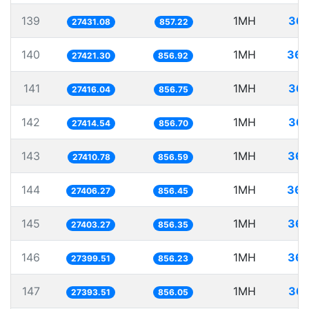
139
1MH
36.
27431.08
857.22
140
1MH
36.
27421.30
856.92
141
1MH
36.
27416.04
856.75
142
1MH
36.
27414.54
856.70
143
1MH
36.
27410.78
856.59
144
1MH
36.
27406.27
856.45
145
1MH
36.
27403.27
856.35
146
1MH
36.
27399.51
856.23
147
1MH
36.
27393.51
856.05