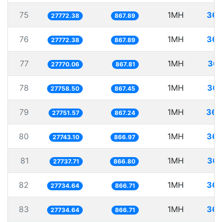
75
1MH
36.
27772.38
867.89
76
1MH
36.
27772.38
867.89
77
1MH
36.
27770.06
867.81
78
1MH
36.
27758.50
867.45
79
1MH
36.
27751.57
867.24
80
1MH
36.
27743.10
866.97
81
1MH
36.
27737.71
866.80
82
1MH
36.
27734.64
866.71
83
1MH
36.
27734.64
866.71