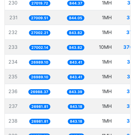
230
1MH
37
27019.72
844.37
231
1MH
37.
27009.51
844.05
232
1MH
37.
27002.21
843.82
233
10MH
370.
27002.14
843.82
234
1MH
37
26989.10
843.41
235
1MH
37
26989.10
843.41
236
1MH
37.
26988.37
843.39
237
1MH
37.
26981.81
843.18
238
1MH
37.
26981.81
843.18