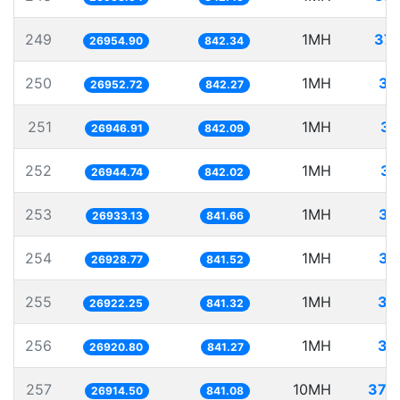
249
1MH
37.
26954.90
842.34
250
1MH
37
26952.72
842.27
251
1MH
37
26946.91
842.09
252
1MH
37
26944.74
842.02
253
1MH
37
26933.13
841.66
254
1MH
37
26928.77
841.52
255
1MH
37
26922.25
841.32
256
1MH
37
26920.80
841.27
257
10MH
371
26914.50
841.08