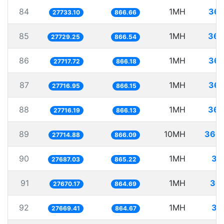
84
1MH
36.
27733.10
866.66
85
1MH
36.
27729.25
866.54
86
1MH
36.
27717.72
866.18
87
1MH
36.
27716.95
866.15
88
1MH
36.
27716.19
866.13
89
10MH
360.
27714.88
866.09
90
1MH
36
27687.03
865.22
91
1MH
36.
27670.17
864.69
92
1MH
36
27669.41
864.67