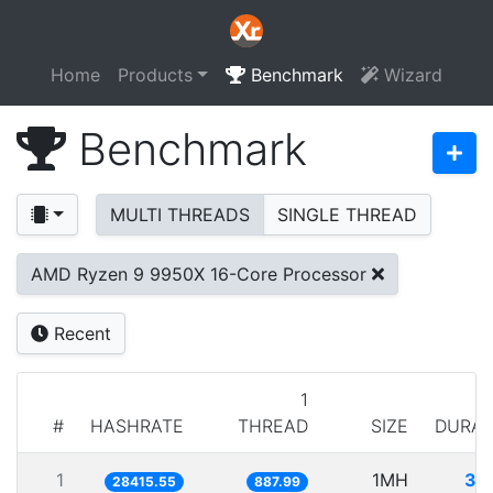
Home
Products
Benchmark
Wizard
Benchmark
MULTI THREADS
SINGLE THREAD
AMD Ryzen 9 9950X 16-Core Processor
Recent
1
#
HASHRATE
THREAD
SIZE
DURAT
1
1MH
35
28415.55
887.99