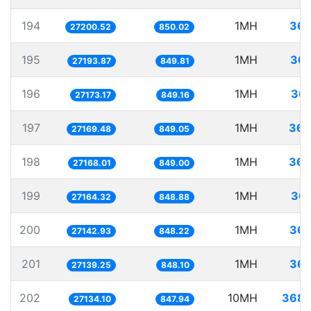
194
1MH
36.
27200.52
850.02
195
1MH
36.
27193.87
849.81
196
1MH
36.
27173.17
849.16
197
1MH
36.
27169.48
849.05
198
1MH
36.
27168.01
849.00
199
1MH
36.
27164.32
848.88
200
1MH
36.
27142.93
848.22
201
1MH
36.
27139.25
848.10
202
10MH
368.
27134.10
847.94