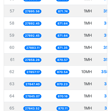
57
1MH
35.
27895.56
871.74
58
1MH
35.
27892.45
871.64
59
1MH
35.
27892.45
871.64
60
1MH
35.
27883.11
871.35
61
1MH
35.
27858.26
870.57
62
10MH
358.
27857.17
870.54
63
1MH
35.
27847.40
870.23
64
1MH
35.
27845.07
870.16
65
1MH
35
27843.52
870.11