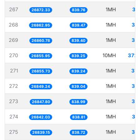
267
1MH
37
26872.33
839.76
268
1MH
37
26862.95
839.47
269
1MH
37
26860.78
839.40
270
10MH
372.
26855.95
839.25
271
1MH
37.
26855.73
839.24
272
1MH
37
26849.24
839.04
273
1MH
37
26847.80
838.99
274
1MH
37
26842.03
838.81
275
1MH
37
26839.15
838.72