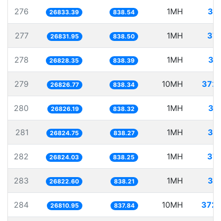
276
1MH
37
26833.39
838.54
277
1MH
37.
26831.95
838.50
278
1MH
37
26828.35
838.39
279
10MH
372.
26826.77
838.34
280
1MH
37
26826.19
838.32
281
1MH
37
26824.75
838.27
282
1MH
37.
26824.03
838.25
283
1MH
37
26822.60
838.21
284
10MH
372.
26810.95
837.84