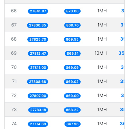
66
1MH
35
27841.97
870.06
67
1MH
35.
27830.35
869.70
68
1MH
35.
27825.70
869.55
69
10MH
359
27812.47
869.14
70
1MH
35.
27811.00
869.09
71
1MH
35.
27808.68
869.02
72
1MH
35.
27807.90
869.00
73
1MH
35.
27783.18
868.22
74
1MH
36.
27774.69
867.96