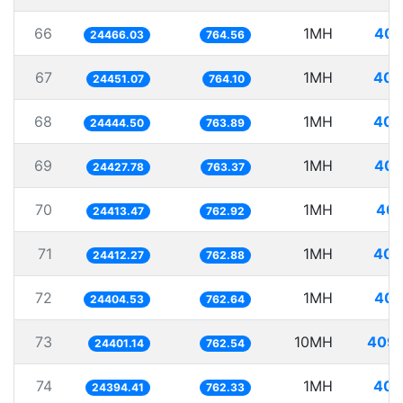
66
1MH
40.
24466.03
764.56
67
1MH
40.
24451.07
764.10
68
1MH
40.
24444.50
763.89
69
1MH
40.
24427.78
763.37
70
1MH
40.
24413.47
762.92
71
1MH
40.
24412.27
762.88
72
1MH
40.
24404.53
762.64
73
10MH
409.
24401.14
762.54
74
1MH
40.
24394.41
762.33