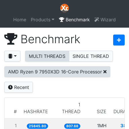
Home
Products
Benchmark
Wizard
Benchmark
MULTI THREADS
SINGLE THREAD
AMD Ryzen 9 7950X3D 16-Core Processor
Recent
1
#
HASHRATE
THREAD
SIZE
DURAT
1
1MH
38.
25845.80
807.68