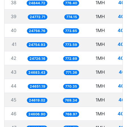
38
1MH
40.
24844.72
776.40
39
1MH
40.
24772.71
774.15
40
1MH
40.
24756.76
773.65
41
1MH
40.
24754.93
773.59
42
1MH
40.
24726.16
772.69
43
1MH
40.
24683.43
771.36
44
1MH
40.
24651.19
770.35
45
1MH
40.
24619.02
769.34
46
1MH
40.
24606.90
768.97