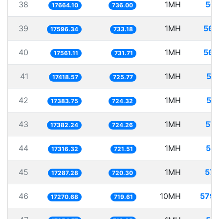
38
1MH
56.
17664.10
736.00
39
1MH
56.
17596.34
733.18
40
1MH
56.
17561.11
731.71
41
1MH
57
17418.57
725.77
42
1MH
57
17383.75
724.32
43
1MH
57.
17382.24
724.26
44
1MH
57.
17316.32
721.51
45
1MH
57.
17287.28
720.30
46
10MH
579.
17270.68
719.61