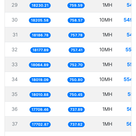
29
1MH
54.
18230.21
759.59
30
10MH
549.
18205.58
758.57
31
1MH
54.
18186.78
757.78
32
10MH
550
18177.89
757.41
33
1MH
55.
18064.89
752.70
34
10MH
554.
18019.09
750.80
35
1MH
55.
18010.88
750.45
36
1MH
56.
17709.46
737.89
37
1MH
56.
17702.87
737.62