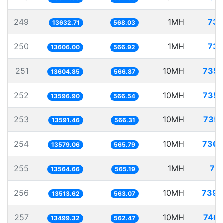
249
1MH
73.
13632.71
568.03
250
1MH
73.
13606.00
566.92
251
10MH
735.
13604.85
566.87
252
10MH
735.
13596.90
566.54
253
10MH
735.
13591.46
566.31
254
10MH
736.
13579.06
565.79
255
1MH
73.
13564.66
565.19
256
10MH
739.
13513.62
563.07
257
10MH
740.
13499.32
562.47