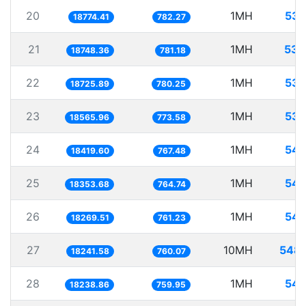
20
1MH
53.
18774.41
782.27
21
1MH
53.
18748.36
781.18
22
1MH
53.
18725.89
780.25
23
1MH
53.
18565.96
773.58
24
1MH
54.
18419.60
767.48
25
1MH
54.
18353.68
764.74
26
1MH
54.
18269.51
761.23
27
10MH
548.
18241.58
760.07
28
1MH
54.
18238.86
759.95