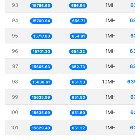
93
1MH
63.
15766.65
656.94
94
1MH
63.
15760.94
656.71
95
1MH
63.
15717.83
654.91
96
1MH
63.
15701.30
654.22
97
1MH
63.
15665.63
652.73
98
10MH
639.
15636.61
651.53
99
1MH
63.
15635.99
651.50
100
1MH
63.
15635.99
651.50
101
1MH
63.
15629.40
651.22