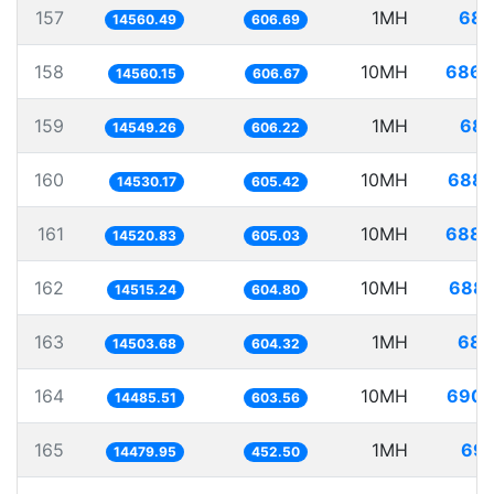
157
1MH
68.
14560.49
606.69
158
10MH
686.
14560.15
606.67
159
1MH
68.
14549.26
606.22
160
10MH
688.
14530.17
605.42
161
10MH
688.
14520.83
605.03
162
10MH
688.
14515.24
604.80
163
1MH
68.
14503.68
604.32
164
10MH
690.
14485.51
603.56
165
1MH
69.
14479.95
452.50