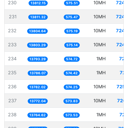
230
10MH
724.
13812.15
575.51
231
10MH
724.
13811.32
575.47
232
10MH
724.
13804.64
575.19
233
10MH
724.
13803.29
575.14
234
1MH
72.
13793.29
574.72
235
1MH
72.
13786.07
574.42
236
10MH
725.
13782.02
574.25
237
10MH
726.
13772.04
573.83
238
1MH
72.
13764.62
573.53