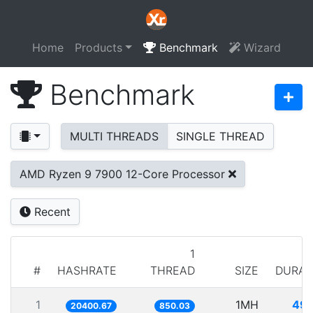
Home
Products
Benchmark
Wizard
Benchmark
MULTI THREADS
SINGLE THREAD
AMD Ryzen 9 7900 12-Core Processor
Recent
1
#
HASHRATE
THREAD
SIZE
DURAT
1
1MH
49.
20400.67
850.03