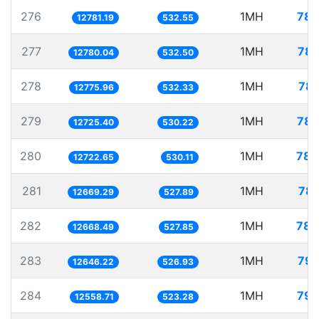
276
1MH
78.
12781.19
532.55
277
1MH
78.
12780.04
532.50
278
1MH
78.
12775.96
532.33
279
1MH
78.
12725.40
530.22
280
1MH
78.
12722.65
530.11
281
1MH
78.
12669.29
527.89
282
1MH
78.
12668.49
527.85
283
1MH
79.
12646.22
526.93
284
1MH
79.
12558.71
523.28