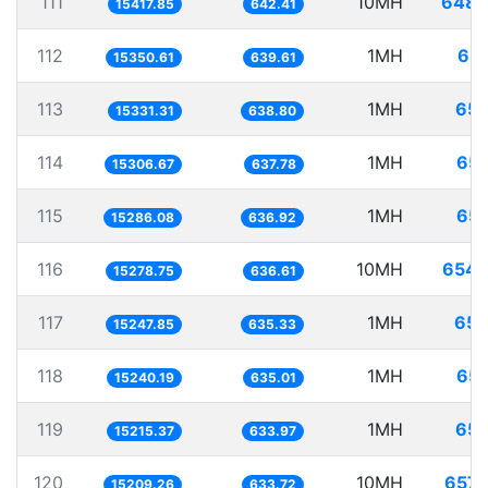
111
10MH
648.
15417.85
642.41
112
1MH
65.
15350.61
639.61
113
1MH
65.
15331.31
638.80
114
1MH
65.
15306.67
637.78
115
1MH
65.
15286.08
636.92
116
10MH
654.
15278.75
636.61
117
1MH
65.
15247.85
635.33
118
1MH
65.
15240.19
635.01
119
1MH
65.
15215.37
633.97
120
10MH
657.
15209.26
633.72