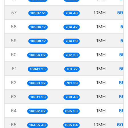
57
10MH
591.
16907.51
704.48
58
1MH
59.
16906.17
704.42
59
1MH
59.
16898.17
704.09
60
1MH
59.
16856.02
702.33
61
1MH
59.
16841.25
701.72
62
1MH
59.
16833.32
701.39
63
1MH
59.
16811.53
700.48
64
1MH
59.
16692.82
695.53
65
10MH
607.
16455.43
685.64