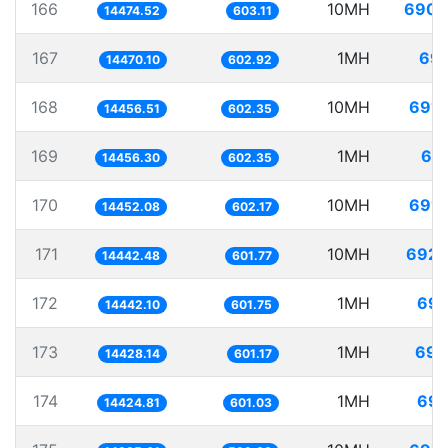
166
10MH
690.
14474.52
603.11
167
1MH
69.
14470.10
602.92
168
10MH
691.
14456.51
602.35
169
1MH
69.
14456.30
602.35
170
10MH
691.
14452.08
602.17
171
10MH
692.
14442.48
601.77
172
1MH
69.
14442.10
601.75
173
1MH
69.
14428.14
601.17
174
1MH
69.
14424.81
601.03