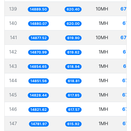
139
10MH
671.
14889.50
620.40
140
1MH
67.
14880.07
620.00
141
10MH
672.
14877.52
619.90
142
1MH
67.
14870.99
619.62
143
1MH
67.
14854.65
618.94
144
1MH
67.
14851.56
618.81
145
1MH
67.
14828.44
617.85
146
1MH
67.
14821.62
617.57
147
1MH
67.
14781.97
615.92