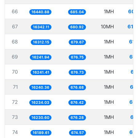
66
1MH
60.
16440.88
685.04
67
10MH
611
16342.11
680.92
68
1MH
61.
16312.15
679.67
69
1MH
61.
16241.94
676.75
70
1MH
61
16241.41
676.73
71
1MH
61
16240.36
676.68
72
1MH
61.
16234.03
676.42
73
1MH
61
16230.60
676.28
74
1MH
61.
16189.61
674.57