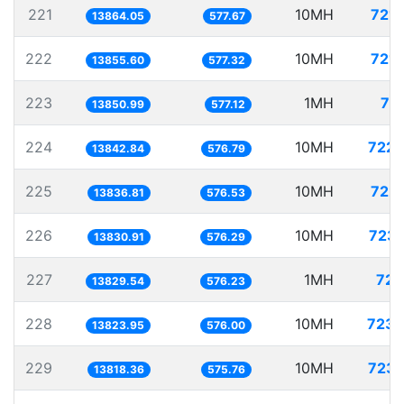
221
10MH
721.
13864.05
577.67
222
10MH
721.
13855.60
577.32
223
1MH
72
13850.99
577.12
224
10MH
722.
13842.84
576.79
225
10MH
722.
13836.81
576.53
226
10MH
723.
13830.91
576.29
227
1MH
72.
13829.54
576.23
228
10MH
723.
13823.95
576.00
229
10MH
723.
13818.36
575.76