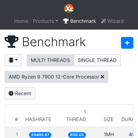
Home
Products
Benchmark
Wizard
Benchmark
MULTI THREADS
SINGLE THREAD
AMD Ryzen 9 7900 12-Core Processor
Recent
1
#
HASHRATE
THREAD
SIZE
DURAT
1
1MH
49.
20400.67
850.03