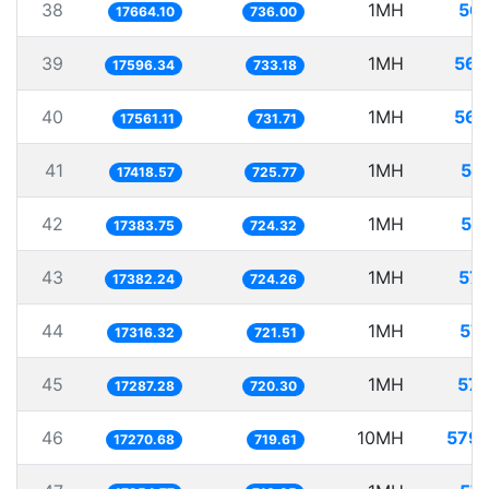
38
1MH
56.
17664.10
736.00
39
1MH
56.
17596.34
733.18
40
1MH
56.
17561.11
731.71
41
1MH
57
17418.57
725.77
42
1MH
57
17383.75
724.32
43
1MH
57.
17382.24
724.26
44
1MH
57.
17316.32
721.51
45
1MH
57.
17287.28
720.30
46
10MH
579.
17270.68
719.61