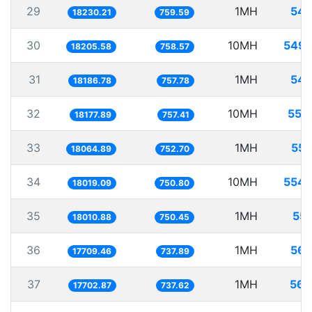
29
1MH
54.
18230.21
759.59
30
10MH
549.
18205.58
758.57
31
1MH
54.
18186.78
757.78
32
10MH
550
18177.89
757.41
33
1MH
55.
18064.89
752.70
34
10MH
554.
18019.09
750.80
35
1MH
55.
18010.88
750.45
36
1MH
56.
17709.46
737.89
37
1MH
56.
17702.87
737.62