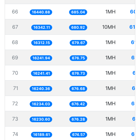
66
1MH
60.
16440.88
685.04
67
10MH
611
16342.11
680.92
68
1MH
61.
16312.15
679.67
69
1MH
61.
16241.94
676.75
70
1MH
61
16241.41
676.73
71
1MH
61
16240.36
676.68
72
1MH
61.
16234.03
676.42
73
1MH
61
16230.60
676.28
74
1MH
61.
16189.61
674.57