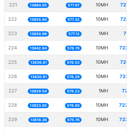
221
10MH
721.
13864.05
577.67
222
10MH
721.
13855.60
577.32
223
1MH
72
13850.99
577.12
224
10MH
722.
13842.84
576.79
225
10MH
722.
13836.81
576.53
226
10MH
723.
13830.91
576.29
227
1MH
72.
13829.54
576.23
228
10MH
723.
13823.95
576.00
229
10MH
723.
13818.36
575.76