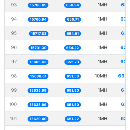
93
1MH
63.
15766.65
656.94
94
1MH
63.
15760.94
656.71
95
1MH
63.
15717.83
654.91
96
1MH
63.
15701.30
654.22
97
1MH
63.
15665.63
652.73
98
10MH
639.
15636.61
651.53
99
1MH
63.
15635.99
651.50
100
1MH
63.
15635.99
651.50
101
1MH
63.
15629.40
651.22