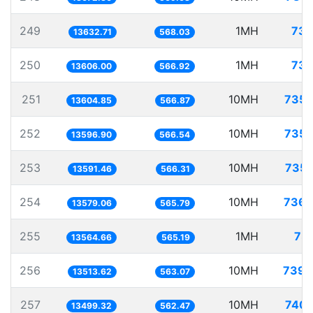
249
1MH
73.
13632.71
568.03
250
1MH
73.
13606.00
566.92
251
10MH
735.
13604.85
566.87
252
10MH
735.
13596.90
566.54
253
10MH
735.
13591.46
566.31
254
10MH
736.
13579.06
565.79
255
1MH
73.
13564.66
565.19
256
10MH
739.
13513.62
563.07
257
10MH
740.
13499.32
562.47