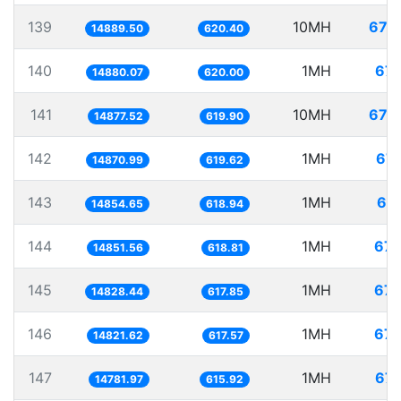
139
10MH
671.
14889.50
620.40
140
1MH
67.
14880.07
620.00
141
10MH
672.
14877.52
619.90
142
1MH
67.
14870.99
619.62
143
1MH
67.
14854.65
618.94
144
1MH
67.
14851.56
618.81
145
1MH
67.
14828.44
617.85
146
1MH
67.
14821.62
617.57
147
1MH
67.
14781.97
615.92