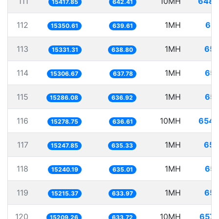
111
10MH
648.
15417.85
642.41
112
1MH
65.
15350.61
639.61
113
1MH
65.
15331.31
638.80
114
1MH
65.
15306.67
637.78
115
1MH
65.
15286.08
636.92
116
10MH
654.
15278.75
636.61
117
1MH
65.
15247.85
635.33
118
1MH
65.
15240.19
635.01
119
1MH
65.
15215.37
633.97
120
10MH
657.
15209.26
633.72