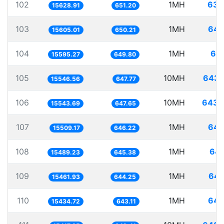
102
1MH
63.
15628.91
651.20
103
1MH
64.
15605.01
650.21
104
1MH
64.
15595.27
649.80
105
10MH
643.
15546.56
647.77
106
10MH
643.
15543.69
647.65
107
1MH
64.
15509.17
646.22
108
1MH
64.
15489.23
645.38
109
1MH
64.
15461.93
644.25
110
1MH
64.
15434.72
643.11