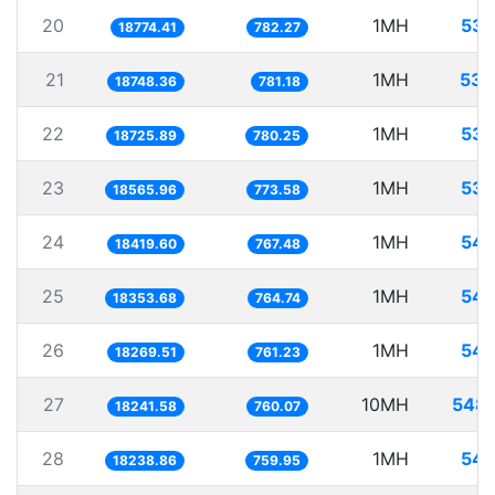
20
1MH
53.
18774.41
782.27
21
1MH
53.
18748.36
781.18
22
1MH
53.
18725.89
780.25
23
1MH
53.
18565.96
773.58
24
1MH
54.
18419.60
767.48
25
1MH
54.
18353.68
764.74
26
1MH
54.
18269.51
761.23
27
10MH
548.
18241.58
760.07
28
1MH
54.
18238.86
759.95