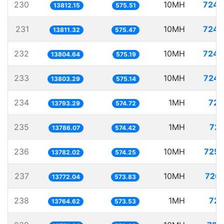
230
10MH
724.
13812.15
575.51
231
10MH
724.
13811.32
575.47
232
10MH
724.
13804.64
575.19
233
10MH
724.
13803.29
575.14
234
1MH
72.
13793.29
574.72
235
1MH
72.
13786.07
574.42
236
10MH
725.
13782.02
574.25
237
10MH
726.
13772.04
573.83
238
1MH
72.
13764.62
573.53