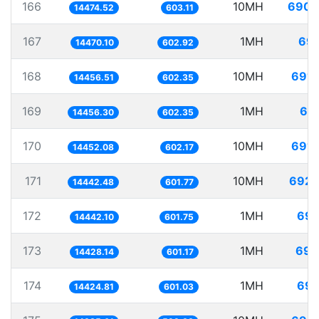
166
10MH
690.
14474.52
603.11
167
1MH
69.
14470.10
602.92
168
10MH
691.
14456.51
602.35
169
1MH
69.
14456.30
602.35
170
10MH
691.
14452.08
602.17
171
10MH
692.
14442.48
601.77
172
1MH
69.
14442.10
601.75
173
1MH
69.
14428.14
601.17
174
1MH
69.
14424.81
601.03