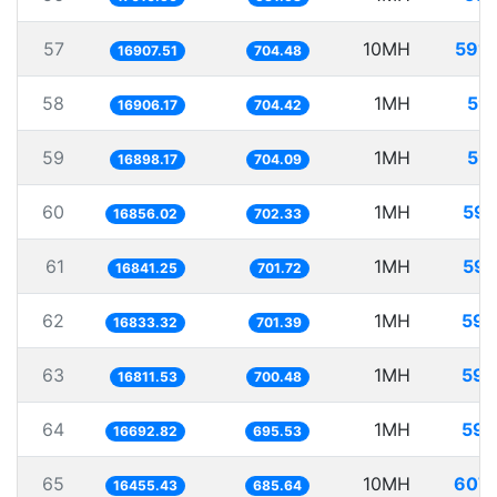
57
10MH
591.
16907.51
704.48
58
1MH
59.
16906.17
704.42
59
1MH
59.
16898.17
704.09
60
1MH
59.
16856.02
702.33
61
1MH
59.
16841.25
701.72
62
1MH
59.
16833.32
701.39
63
1MH
59.
16811.53
700.48
64
1MH
59.
16692.82
695.53
65
10MH
607.
16455.43
685.64