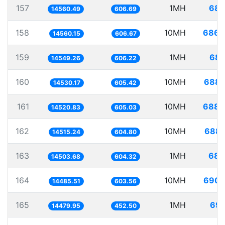
157
1MH
68.
14560.49
606.69
158
10MH
686.
14560.15
606.67
159
1MH
68.
14549.26
606.22
160
10MH
688.
14530.17
605.42
161
10MH
688.
14520.83
605.03
162
10MH
688.
14515.24
604.80
163
1MH
68.
14503.68
604.32
164
10MH
690.
14485.51
603.56
165
1MH
69.
14479.95
452.50