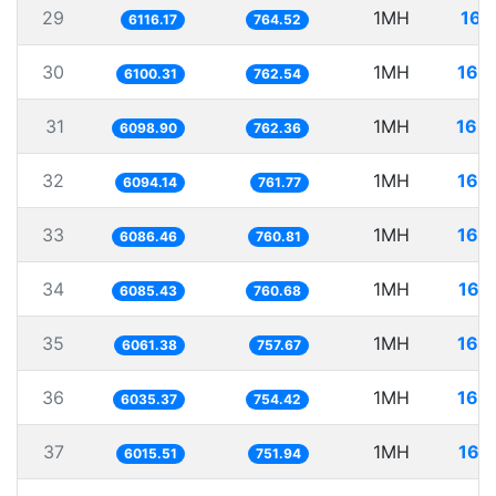
29
1MH
163
6116.17
764.52
30
1MH
163
6100.31
762.54
31
1MH
163
6098.90
762.36
32
1MH
164
6094.14
761.77
33
1MH
164
6086.46
760.81
34
1MH
164
6085.43
760.68
35
1MH
164
6061.38
757.67
36
1MH
165
6035.37
754.42
37
1MH
166
6015.51
751.94