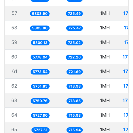
57
1MH
172
5803.90
725.49
58
1MH
172
5803.80
725.47
59
1MH
172
5800.13
725.02
60
1MH
173
5778.04
722.26
61
1MH
173
5773.54
721.69
62
1MH
173
5751.85
718.98
63
1MH
173
5750.76
718.85
64
1MH
174
5727.80
715.98
65
1MH
174
5727.51
715.94