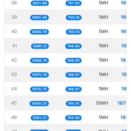
38
1MH
166
6011.96
751.50
39
1MH
166
6001.46
750.18
40
1MH
166
6000.78
750.10
41
1MH
166
5991.15
748.89
42
1MH
166
5988.74
748.59
43
1MH
167
5975.79
746.97
44
1MH
167
5975.75
746.97
45
10MH
1678
5959.25
744.91
46
1MH
168
5951.21
743.90