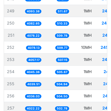
249
1MH
244
4093.38
511.67
250
1MH
244
4082.65
510.33
251
1MH
245
4078.22
509.78
252
10MH
2452
4078.13
509.77
253
1MH
246
4057.17
507.15
254
1MH
247
4045.36
505.67
255
1MH
247
4039.51
504.94
256
1MH
247
4036.03
504.50
257
1MH
248
4022.22
502.78