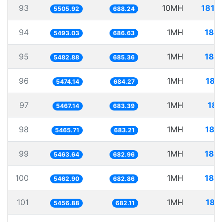
93
10MH
1816
5505.92
688.24
94
1MH
182
5493.03
686.63
95
1MH
182
5482.88
685.36
96
1MH
182
5474.14
684.27
97
1MH
182
5467.14
683.39
98
1MH
182
5465.71
683.21
99
1MH
183
5463.64
682.96
100
1MH
183
5462.90
682.86
101
1MH
183
5456.88
682.11