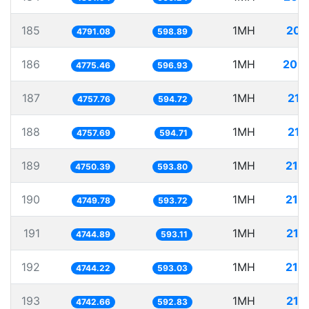
185
1MH
208
4791.08
598.89
186
1MH
209
4775.46
596.93
187
1MH
210
4757.76
594.72
188
1MH
210
4757.69
594.71
189
1MH
210
4750.39
593.80
190
1MH
210
4749.78
593.72
191
1MH
210
4744.89
593.11
192
1MH
210
4744.22
593.03
193
1MH
210
4742.66
592.83