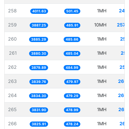
258
1MH
249
4011.63
501.45
259
10MH
2572
3887.25
485.91
260
1MH
257
3885.29
485.66
261
1MH
257
3880.30
485.04
262
1MH
257
3879.89
484.99
263
1MH
260
3839.76
479.97
264
1MH
260
3834.30
479.29
265
1MH
260
3831.90
478.99
266
1MH
261
3825.91
478.24