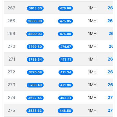
267
1MH
262
3813.30
476.66
268
1MH
262
3806.80
475.85
269
1MH
263
3800.03
475.00
270
1MH
263
3799.80
474.97
271
1MH
263
3789.64
473.71
272
1MH
265
3770.68
471.34
273
1MH
265
3768.49
471.06
274
1MH
276
3622.45
452.81
275
1MH
278
3588.63
448.58