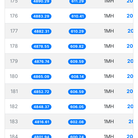
175
1MH
204
4890.29
611.29
176
1MH
204
4883.29
610.41
177
1MH
204
4882.31
610.29
178
1MH
204
4878.55
609.82
179
1MH
205
4876.74
609.59
180
1MH
205
4865.09
608.14
181
1MH
206
4852.72
606.59
182
1MH
206
4848.37
606.05
183
1MH
207
4816.61
602.08
184
1MH
208
4801.94
600.24