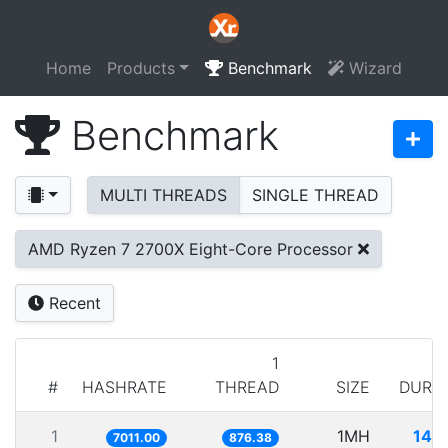
Home
Products
Benchmark
Wizard
Benchmark
MULTI THREADS
SINGLE THREAD
AMD Ryzen 7 2700X Eight-Core Processor
Recent
1
#
HASHRATE
THREAD
SIZE
DURA
1
1MH
142
7011.00
876.38