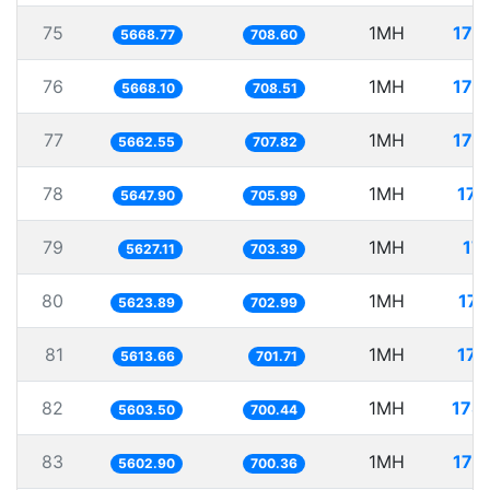
75
1MH
176
5668.77
708.60
76
1MH
176
5668.10
708.51
77
1MH
176
5662.55
707.82
78
1MH
177
5647.90
705.99
79
1MH
177
5627.11
703.39
80
1MH
177
5623.89
702.99
81
1MH
178
5613.66
701.71
82
1MH
178
5603.50
700.44
83
1MH
178
5602.90
700.36