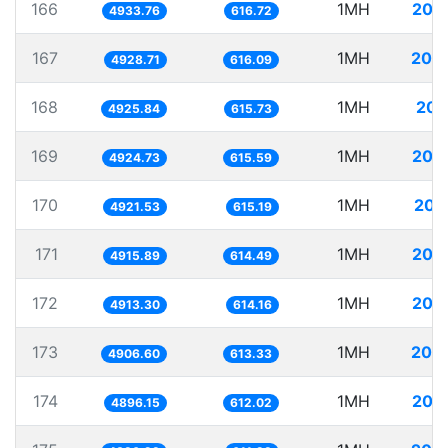
166
1MH
202
4933.76
616.72
167
1MH
202
4928.71
616.09
168
1MH
203
4925.84
615.73
169
1MH
203
4924.73
615.59
170
1MH
203
4921.53
615.19
171
1MH
203
4915.89
614.49
172
1MH
203
4913.30
614.16
173
1MH
203
4906.60
613.33
174
1MH
204
4896.15
612.02