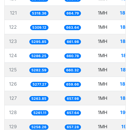
121
1MH
188
5318.36
664.79
122
1MH
188
5309.12
663.64
123
1MH
188
5295.85
661.98
124
1MH
189
5286.25
660.78
125
1MH
189
5282.59
660.32
126
1MH
189
5277.27
659.66
127
1MH
189
5263.85
657.98
128
1MH
190
5261.11
657.64
129
1MH
190
5258.26
657.28