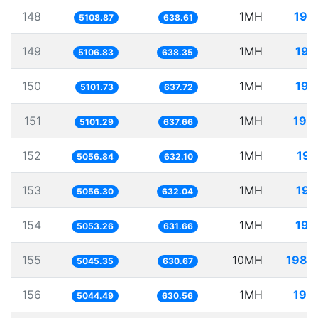
148
1MH
195
5108.87
638.61
149
1MH
195
5106.83
638.35
150
1MH
196
5101.73
637.72
151
1MH
196
5101.29
637.66
152
1MH
197
5056.84
632.10
153
1MH
197
5056.30
632.04
154
1MH
197
5053.26
631.66
155
10MH
1982
5045.35
630.67
156
1MH
198
5044.49
630.56