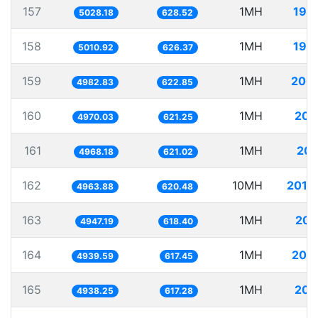
157
1MH
198
5028.18
628.52
158
1MH
199
5010.92
626.37
159
1MH
200
4982.83
622.85
160
1MH
201
4970.03
621.25
161
1MH
201
4968.18
621.02
162
10MH
2014
4963.88
620.48
163
1MH
202
4947.19
618.40
164
1MH
202
4939.59
617.45
165
1MH
202
4938.25
617.28