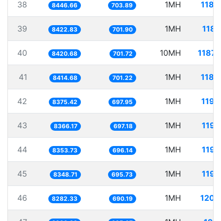
38
1MH
118.
8446.66
703.89
39
1MH
118.
8422.83
701.90
40
10MH
1187.
8420.68
701.72
41
1MH
118.
8414.68
701.22
42
1MH
119.
8375.42
697.95
43
1MH
119.
8366.17
697.18
44
1MH
119.
8353.73
696.14
45
1MH
119.
8348.71
695.73
46
1MH
120.
8282.33
690.19