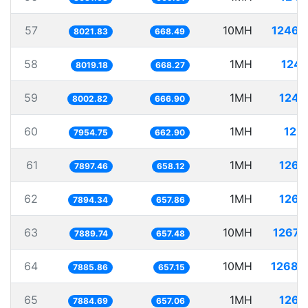
57
10MH
1246.
8021.83
668.49
58
1MH
124.
8019.18
668.27
59
1MH
124.
8002.82
666.90
60
1MH
125.
7954.75
662.90
61
1MH
126.
7897.46
658.12
62
1MH
126.
7894.34
657.86
63
10MH
1267.
7889.74
657.48
64
10MH
1268.
7885.86
657.15
65
1MH
126.
7884.69
657.06