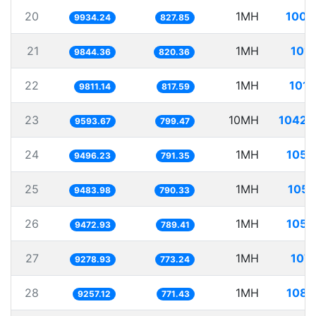
20
1MH
100.
9934.24
827.85
21
1MH
101.
9844.36
820.36
22
1MH
101.
9811.14
817.59
23
10MH
1042.
9593.67
799.47
24
1MH
105.
9496.23
791.35
25
1MH
105.
9483.98
790.33
26
1MH
105.
9472.93
789.41
27
1MH
107.
9278.93
773.24
28
1MH
108.
9257.12
771.43