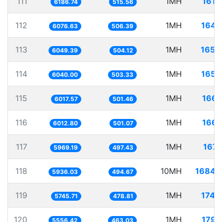
111
1MH
161.
6186.74
515.56
112
1MH
164.
6076.63
506.39
113
1MH
165.
6049.39
504.12
114
1MH
165.
6040.00
503.33
115
1MH
166.
6017.57
501.46
116
1MH
166.
6012.80
501.07
117
1MH
167.
5969.19
497.43
118
10MH
1684.
5936.03
494.67
119
1MH
174.
5745.71
478.81
120
1MH
179.
5556.42
463.03