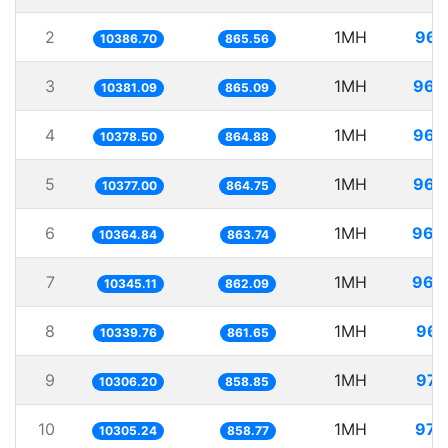
2
1MH
96.
10386.70
865.56
3
1MH
96.
10381.09
865.09
4
1MH
96.
10378.50
864.88
5
1MH
96.
10377.00
864.75
6
1MH
96.
10364.84
863.74
7
1MH
96.
10345.11
862.09
8
1MH
96.
10339.76
861.65
9
1MH
97.
10306.20
858.85
10
1MH
97.
10305.24
858.77