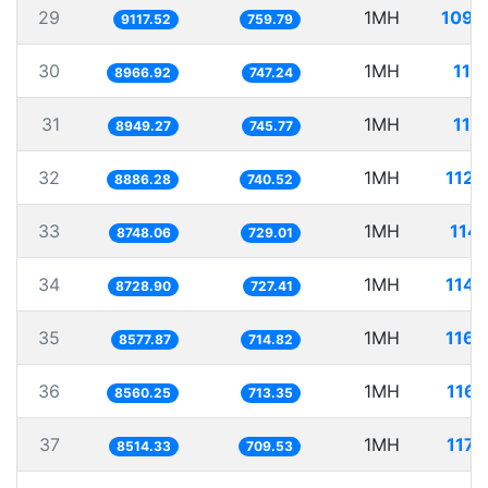
29
1MH
109.
9117.52
759.79
30
1MH
111.
8966.92
747.24
31
1MH
111.
8949.27
745.77
32
1MH
112.
8886.28
740.52
33
1MH
114.
8748.06
729.01
34
1MH
114.
8728.90
727.41
35
1MH
116.
8577.87
714.82
36
1MH
116.
8560.25
713.35
37
1MH
117.
8514.33
709.53