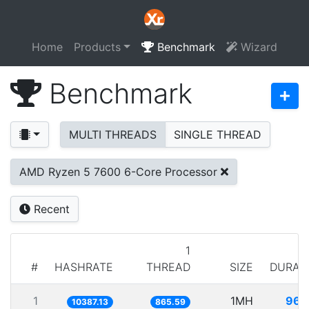
Home
Products
Benchmark
Wizard
Benchmark
MULTI THREADS
SINGLE THREAD
AMD Ryzen 5 7600 6-Core Processor
Recent
1
#
HASHRATE
THREAD
SIZE
DURAT
1
1MH
96.
10387.13
865.59