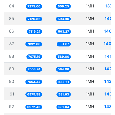
84
1MH
137.
7275.00
606.25
85
1MH
140.
7126.82
593.90
86
1MH
140.
7119.21
593.27
87
1MH
140.
7092.80
591.07
88
1MH
141.
7075.19
589.60
89
1MH
142.
7008.74
584.06
90
1MH
142.
7003.34
583.61
91
1MH
143.
6979.58
581.63
92
1MH
143.
6972.43
581.04