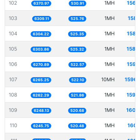
102
1MH
156.
6370.97
530.91
103
1MH
158.
6309.11
525.76
104
1MH
158.
6304.22
525.35
105
1MH
158.
6303.86
525.32
106
1MH
159.
6270.89
522.57
107
10MH
1596.
6265.25
522.10
108
1MH
159.
6262.29
521.86
109
1MH
160.
6248.13
520.68
110
1MH
160.
6245.75
520.48