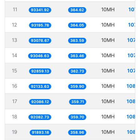
11
10MH
107.
93341.92
364.62
12
10MH
107.
93195.78
364.05
13
10MH
107.
93078.67
363.59
14
10MH
107.
93046.63
363.46
15
10MH
107.
92859.13
362.73
16
10MH
108.
92133.63
359.90
17
10MH
108.
92086.12
359.71
18
10MH
108.
92082.73
359.70
19
10MH
108.
91893.18
358.96