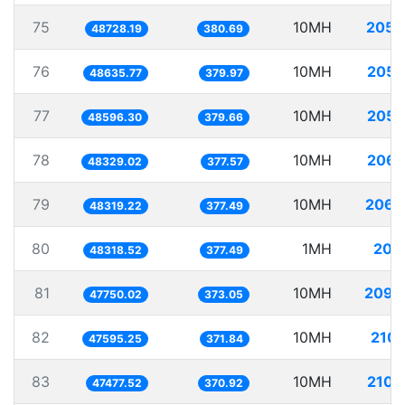
75
10MH
205.
48728.19
380.69
76
10MH
205.
48635.77
379.97
77
10MH
205.
48596.30
379.66
78
10MH
206.
48329.02
377.57
79
10MH
206.
48319.22
377.49
80
1MH
20.
48318.52
377.49
81
10MH
209.
47750.02
373.05
82
10MH
210.
47595.25
371.84
83
10MH
210.
47477.52
370.92