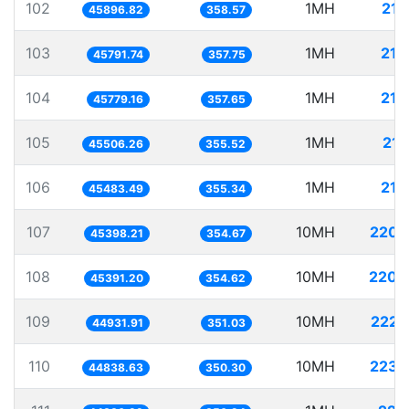
102
1MH
21.
45896.82
358.57
103
1MH
21.
45791.74
357.75
104
1MH
21.
45779.16
357.65
105
1MH
21.
45506.26
355.52
106
1MH
21.
45483.49
355.34
107
10MH
220.
45398.21
354.67
108
10MH
220.
45391.20
354.62
109
10MH
222.
44931.91
351.03
110
10MH
223.
44838.63
350.30