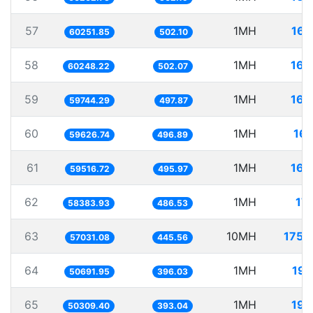
57
1MH
16.
60251.85
502.10
58
1MH
16.
60248.22
502.07
59
1MH
16.
59744.29
497.87
60
1MH
16.
59626.74
496.89
61
1MH
16.
59516.72
495.97
62
1MH
17.
58383.93
486.53
63
10MH
175.
57031.08
445.56
64
1MH
19.
50691.95
396.03
65
1MH
19.
50309.40
393.04