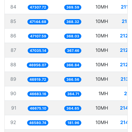
84
10MH
211.
47307.72
369.59
85
10MH
212.
47144.68
368.32
86
10MH
212.
47107.59
368.03
87
10MH
212.
47035.14
367.46
88
10MH
212.
46956.07
366.84
89
10MH
213.
46919.72
366.56
90
1MH
21.
46683.16
364.71
91
10MH
214.
46675.10
364.65
92
10MH
214.
46580.74
181.96