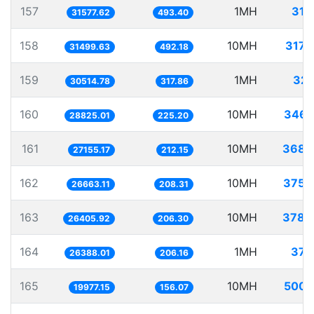
157
1MH
31.
31577.62
493.40
158
10MH
317.
31499.63
492.18
159
1MH
32.
30514.78
317.86
160
10MH
346.
28825.01
225.20
161
10MH
368.
27155.17
212.15
162
10MH
375.
26663.11
208.31
163
10MH
378.
26405.92
206.30
164
1MH
37.
26388.01
206.16
165
10MH
500.
19977.15
156.07