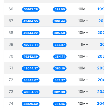
66
10MH
199.
50163.28
391.90
67
10MH
202.
49464.55
386.44
68
10MH
202.
49344.22
385.50
69
1MH
20.
49263.51
384.87
70
10MH
203.
49242.89
384.71
71
10MH
203.
49044.37
383.16
72
10MH
204.
48943.07
382.37
73
10MH
204.
48934.21
382.30
74
10MH
204.
48826.69
381.46