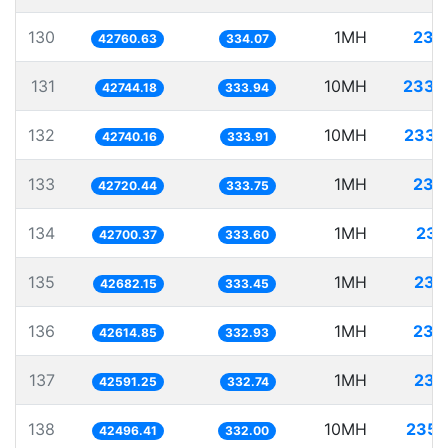
130
1MH
23.
42760.63
334.07
131
10MH
233.
42744.18
333.94
132
10MH
233.
42740.16
333.91
133
1MH
23.
42720.44
333.75
134
1MH
23.
42700.37
333.60
135
1MH
23.
42682.15
333.45
136
1MH
23.
42614.85
332.93
137
1MH
23.
42591.25
332.74
138
10MH
235.
42496.41
332.00