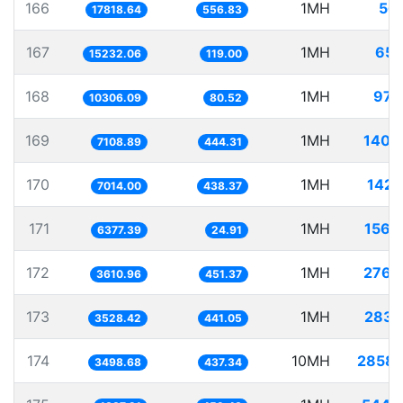
166
1MH
56.
17818.64
556.83
167
1MH
65.
15232.06
119.00
168
1MH
97.
10306.09
80.52
169
1MH
140.
7108.89
444.31
170
1MH
142.
7014.00
438.37
171
1MH
156.
6377.39
24.91
172
1MH
276.
3610.96
451.37
173
1MH
283.
3528.42
441.05
174
10MH
2858.
3498.68
437.34