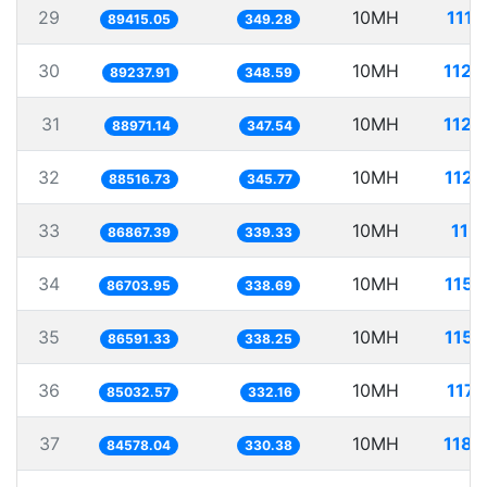
29
10MH
111.
89415.05
349.28
30
10MH
112.
89237.91
348.59
31
10MH
112.
88971.14
347.54
32
10MH
112.
88516.73
345.77
33
10MH
115.
86867.39
339.33
34
10MH
115.
86703.95
338.69
35
10MH
115.
86591.33
338.25
36
10MH
117.
85032.57
332.16
37
10MH
118.
84578.04
330.38