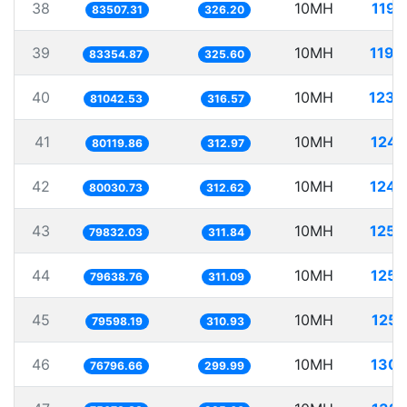
38
10MH
119.
83507.31
326.20
39
10MH
119.
83354.87
325.60
40
10MH
123.
81042.53
316.57
41
10MH
124.
80119.86
312.97
42
10MH
124.
80030.73
312.62
43
10MH
125.
79832.03
311.84
44
10MH
125.
79638.76
311.09
45
10MH
125.
79598.19
310.93
46
10MH
130.
76796.66
299.99