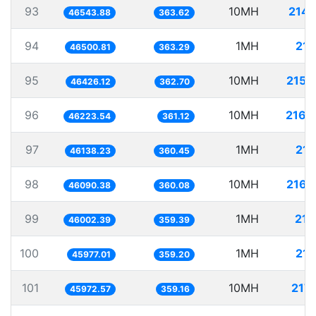
93
10MH
214.
46543.88
363.62
94
1MH
21.
46500.81
363.29
95
10MH
215.
46426.12
362.70
96
10MH
216.
46223.54
361.12
97
1MH
21.
46138.23
360.45
98
10MH
216.
46090.38
360.08
99
1MH
21.
46002.39
359.39
100
1MH
21.
45977.01
359.20
101
10MH
217.
45972.57
359.16