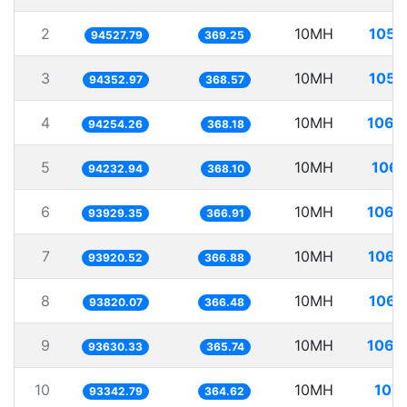
2
10MH
105.
94527.79
369.25
3
10MH
105.
94352.97
368.57
4
10MH
106.
94254.26
368.18
5
10MH
106.
94232.94
368.10
6
10MH
106.
93929.35
366.91
7
10MH
106.
93920.52
366.88
8
10MH
106.
93820.07
366.48
9
10MH
106.
93630.33
365.74
10
10MH
107.
93342.79
364.62