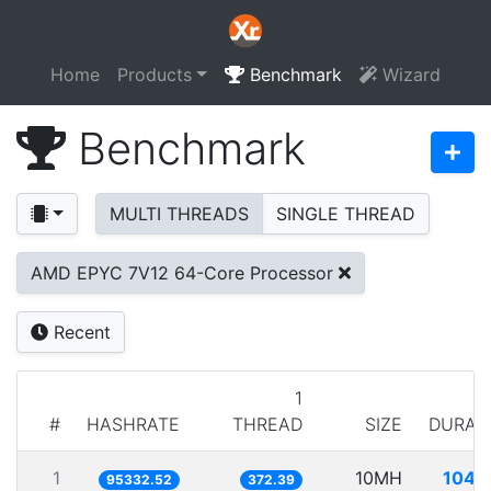
Home
Products
Benchmark
Wizard
Benchmark
MULTI THREADS
SINGLE THREAD
AMD EPYC 7V12 64-Core Processor
Recent
1
#
HASHRATE
THREAD
SIZE
DURAT
1
10MH
104.
95332.52
372.39