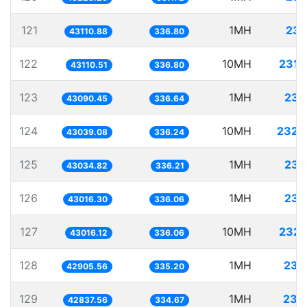
121
1MH
23.
43110.88
336.80
122
10MH
231.
43110.51
336.80
123
1MH
23.
43090.45
336.64
124
10MH
232.
43039.08
336.24
125
1MH
23.
43034.82
336.21
126
1MH
23.
43016.30
336.06
127
10MH
232.
43016.12
336.06
128
1MH
23.
42905.56
335.20
129
1MH
23.
42837.56
334.67