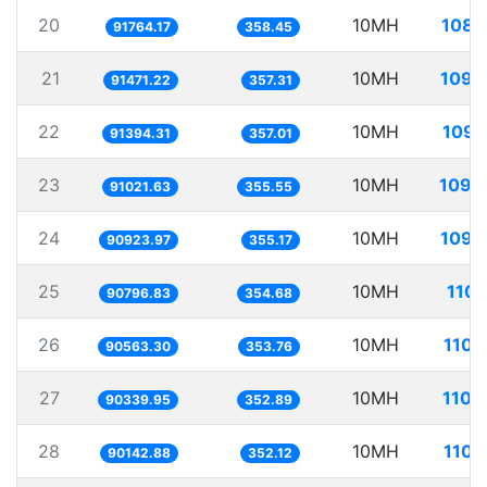
20
10MH
108.
91764.17
358.45
21
10MH
109.
91471.22
357.31
22
10MH
109.
91394.31
357.01
23
10MH
109.
91021.63
355.55
24
10MH
109.
90923.97
355.17
25
10MH
110.
90796.83
354.68
26
10MH
110.
90563.30
353.76
27
10MH
110.
90339.95
352.89
28
10MH
110.
90142.88
352.12