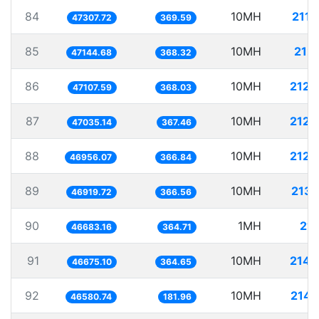
84
10MH
211.
47307.72
369.59
85
10MH
212.
47144.68
368.32
86
10MH
212.
47107.59
368.03
87
10MH
212.
47035.14
367.46
88
10MH
212.
46956.07
366.84
89
10MH
213.
46919.72
366.56
90
1MH
21.
46683.16
364.71
91
10MH
214.
46675.10
364.65
92
10MH
214.
46580.74
181.96