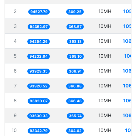
2
10MH
105.
94527.79
369.25
3
10MH
105.
94352.97
368.57
4
10MH
106.
94254.26
368.18
5
10MH
106.
94232.94
368.10
6
10MH
106.
93929.35
366.91
7
10MH
106.
93920.52
366.88
8
10MH
106.
93820.07
366.48
9
10MH
106.
93630.33
365.74
10
10MH
107.
93342.79
364.62