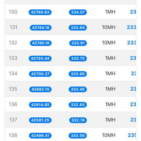
130
1MH
23.
42760.63
334.07
131
10MH
233.
42744.18
333.94
132
10MH
233.
42740.16
333.91
133
1MH
23.
42720.44
333.75
134
1MH
23.
42700.37
333.60
135
1MH
23.
42682.15
333.45
136
1MH
23.
42614.85
332.93
137
1MH
23.
42591.25
332.74
138
10MH
235.
42496.41
332.00