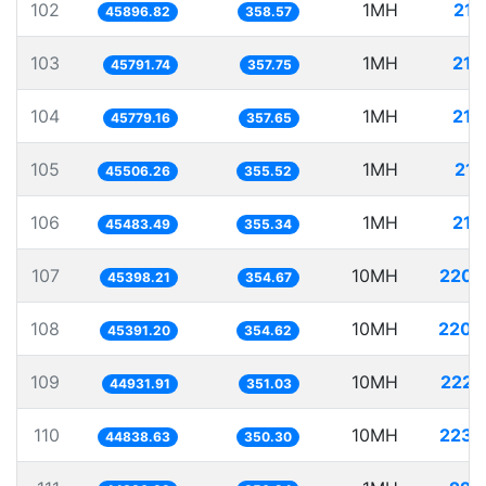
102
1MH
21.
45896.82
358.57
103
1MH
21.
45791.74
357.75
104
1MH
21.
45779.16
357.65
105
1MH
21.
45506.26
355.52
106
1MH
21.
45483.49
355.34
107
10MH
220.
45398.21
354.67
108
10MH
220.
45391.20
354.62
109
10MH
222.
44931.91
351.03
110
10MH
223.
44838.63
350.30