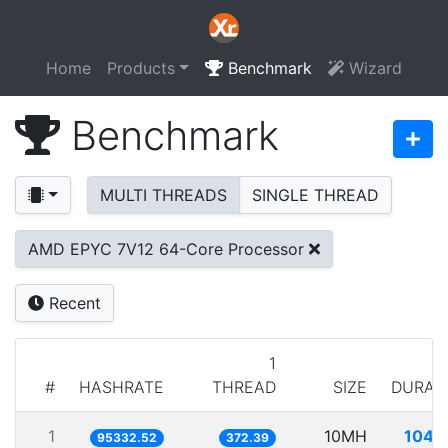
Home
Products
Benchmark
Wizard
Benchmark
MULTI THREADS
SINGLE THREAD
AMD EPYC 7V12 64-Core Processor
Recent
1
#
HASHRATE
THREAD
SIZE
DURAT
1
10MH
104.
95332.52
372.39