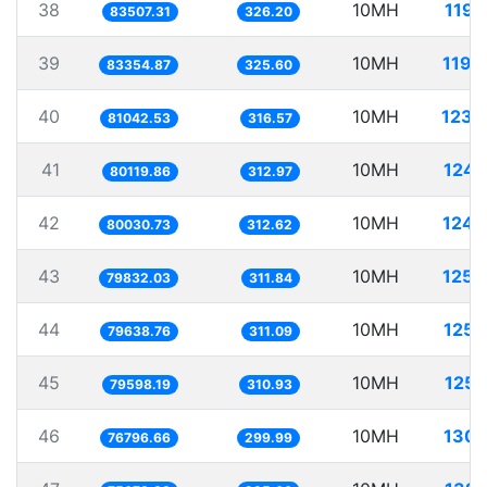
38
10MH
119.
83507.31
326.20
39
10MH
119.
83354.87
325.60
40
10MH
123.
81042.53
316.57
41
10MH
124.
80119.86
312.97
42
10MH
124.
80030.73
312.62
43
10MH
125.
79832.03
311.84
44
10MH
125.
79638.76
311.09
45
10MH
125.
79598.19
310.93
46
10MH
130.
76796.66
299.99