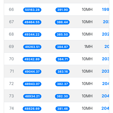
66
10MH
199.
50163.28
391.90
67
10MH
202.
49464.55
386.44
68
10MH
202.
49344.22
385.50
69
1MH
20.
49263.51
384.87
70
10MH
203.
49242.89
384.71
71
10MH
203.
49044.37
383.16
72
10MH
204.
48943.07
382.37
73
10MH
204.
48934.21
382.30
74
10MH
204.
48826.69
381.46