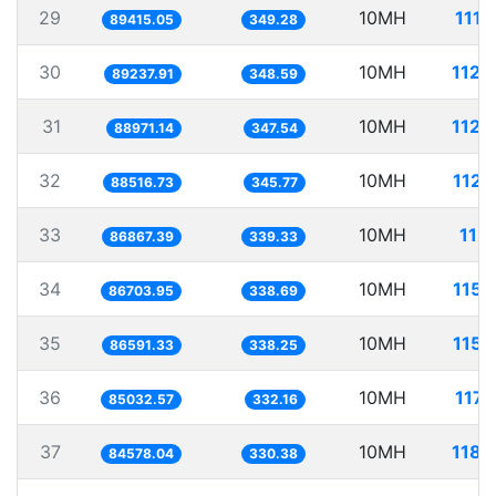
29
10MH
111.
89415.05
349.28
30
10MH
112.
89237.91
348.59
31
10MH
112.
88971.14
347.54
32
10MH
112.
88516.73
345.77
33
10MH
115.
86867.39
339.33
34
10MH
115.
86703.95
338.69
35
10MH
115.
86591.33
338.25
36
10MH
117.
85032.57
332.16
37
10MH
118.
84578.04
330.38