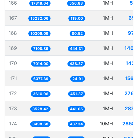
166
1MH
56.
17818.64
556.83
167
1MH
65.
15232.06
119.00
168
1MH
97.
10306.09
80.52
169
1MH
140.
7108.89
444.31
170
1MH
142.
7014.00
438.37
171
1MH
156.
6377.39
24.91
172
1MH
276.
3610.96
451.37
173
1MH
283.
3528.42
441.05
174
10MH
2858.
3498.68
437.34