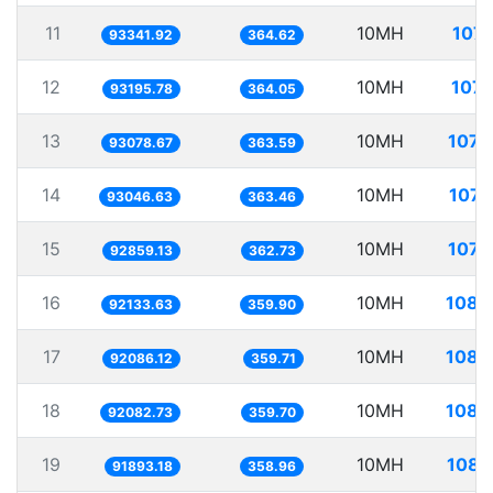
11
10MH
107.
93341.92
364.62
12
10MH
107.
93195.78
364.05
13
10MH
107.
93078.67
363.59
14
10MH
107.
93046.63
363.46
15
10MH
107.
92859.13
362.73
16
10MH
108.
92133.63
359.90
17
10MH
108.
92086.12
359.71
18
10MH
108.
92082.73
359.70
19
10MH
108.
91893.18
358.96