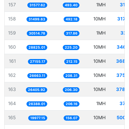
157
1MH
31.
31577.62
493.40
158
10MH
317.
31499.63
492.18
159
1MH
32.
30514.78
317.86
160
10MH
346.
28825.01
225.20
161
10MH
368.
27155.17
212.15
162
10MH
375.
26663.11
208.31
163
10MH
378.
26405.92
206.30
164
1MH
37.
26388.01
206.16
165
10MH
500.
19977.15
156.07