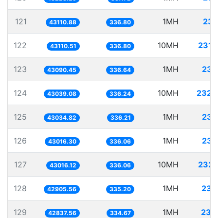
121
1MH
23.
43110.88
336.80
122
10MH
231.
43110.51
336.80
123
1MH
23.
43090.45
336.64
124
10MH
232.
43039.08
336.24
125
1MH
23.
43034.82
336.21
126
1MH
23.
43016.30
336.06
127
10MH
232.
43016.12
336.06
128
1MH
23.
42905.56
335.20
129
1MH
23.
42837.56
334.67