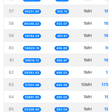
57
1MH
16.
60251.85
502.10
58
1MH
16.
60248.22
502.07
59
1MH
16.
59744.29
497.87
60
1MH
16.
59626.74
496.89
61
1MH
16.
59516.72
495.97
62
1MH
17.
58383.93
486.53
63
10MH
175.
57031.08
445.56
64
1MH
19.
50691.95
396.03
65
1MH
19.
50309.40
393.04