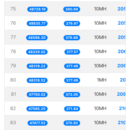
75
10MH
205.
48728.19
380.69
76
10MH
205.
48635.77
379.97
77
10MH
205.
48596.30
379.66
78
10MH
206.
48329.02
377.57
79
10MH
206.
48319.22
377.49
80
1MH
20.
48318.52
377.49
81
10MH
209.
47750.02
373.05
82
10MH
210.
47595.25
371.84
83
10MH
210.
47477.52
370.92