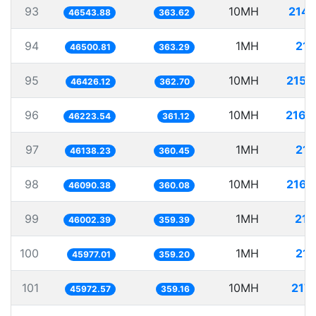
93
10MH
214.
46543.88
363.62
94
1MH
21.
46500.81
363.29
95
10MH
215.
46426.12
362.70
96
10MH
216.
46223.54
361.12
97
1MH
21.
46138.23
360.45
98
10MH
216.
46090.38
360.08
99
1MH
21.
46002.39
359.39
100
1MH
21.
45977.01
359.20
101
10MH
217.
45972.57
359.16