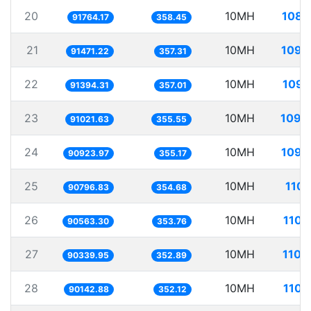
20
10MH
108.
91764.17
358.45
21
10MH
109.
91471.22
357.31
22
10MH
109.
91394.31
357.01
23
10MH
109.
91021.63
355.55
24
10MH
109.
90923.97
355.17
25
10MH
110.
90796.83
354.68
26
10MH
110.
90563.30
353.76
27
10MH
110.
90339.95
352.89
28
10MH
110.
90142.88
352.12