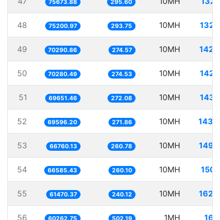
47
10MH
132.
75673.88
295.60
48
10MH
132.
75200.97
293.75
49
10MH
142.
70290.86
274.57
50
10MH
142.
70280.49
274.53
51
10MH
143.
69651.46
272.08
52
10MH
143.
69596.20
271.86
53
10MH
149.
66760.13
260.78
54
10MH
150.
66585.43
260.10
55
10MH
162.
61470.37
240.12
56
1MH
16.
60262.75
502.19