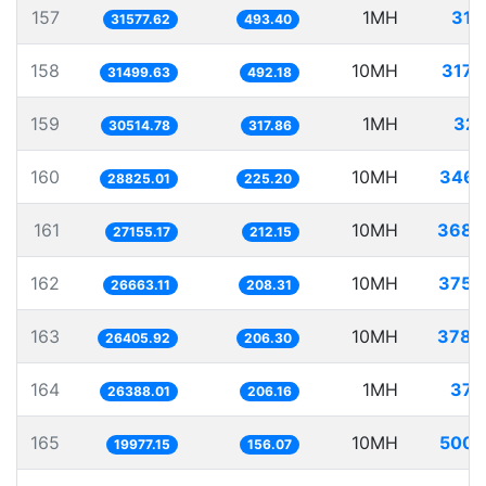
157
1MH
31.
31577.62
493.40
158
10MH
317.
31499.63
492.18
159
1MH
32.
30514.78
317.86
160
10MH
346.
28825.01
225.20
161
10MH
368.
27155.17
212.15
162
10MH
375.
26663.11
208.31
163
10MH
378.
26405.92
206.30
164
1MH
37.
26388.01
206.16
165
10MH
500.
19977.15
156.07