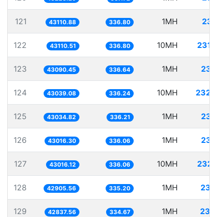
121
1MH
23.
43110.88
336.80
122
10MH
231.
43110.51
336.80
123
1MH
23.
43090.45
336.64
124
10MH
232.
43039.08
336.24
125
1MH
23.
43034.82
336.21
126
1MH
23.
43016.30
336.06
127
10MH
232.
43016.12
336.06
128
1MH
23.
42905.56
335.20
129
1MH
23.
42837.56
334.67