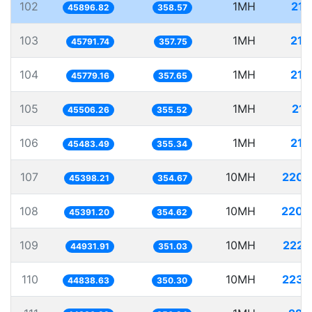
102
1MH
21.
45896.82
358.57
103
1MH
21.
45791.74
357.75
104
1MH
21.
45779.16
357.65
105
1MH
21.
45506.26
355.52
106
1MH
21.
45483.49
355.34
107
10MH
220.
45398.21
354.67
108
10MH
220.
45391.20
354.62
109
10MH
222.
44931.91
351.03
110
10MH
223.
44838.63
350.30