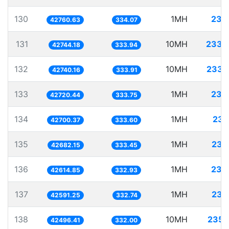
130
1MH
23.
42760.63
334.07
131
10MH
233.
42744.18
333.94
132
10MH
233.
42740.16
333.91
133
1MH
23.
42720.44
333.75
134
1MH
23.
42700.37
333.60
135
1MH
23.
42682.15
333.45
136
1MH
23.
42614.85
332.93
137
1MH
23.
42591.25
332.74
138
10MH
235.
42496.41
332.00