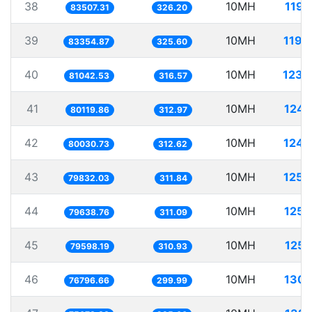
38
10MH
119.
83507.31
326.20
39
10MH
119.
83354.87
325.60
40
10MH
123.
81042.53
316.57
41
10MH
124.
80119.86
312.97
42
10MH
124.
80030.73
312.62
43
10MH
125.
79832.03
311.84
44
10MH
125.
79638.76
311.09
45
10MH
125.
79598.19
310.93
46
10MH
130.
76796.66
299.99