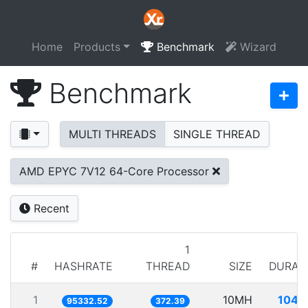
Home
Products
Benchmark
Wizard
Benchmark
MULTI THREADS
SINGLE THREAD
AMD EPYC 7V12 64-Core Processor
Recent
1
#
HASHRATE
THREAD
SIZE
DURAT
1
10MH
104.
95332.52
372.39