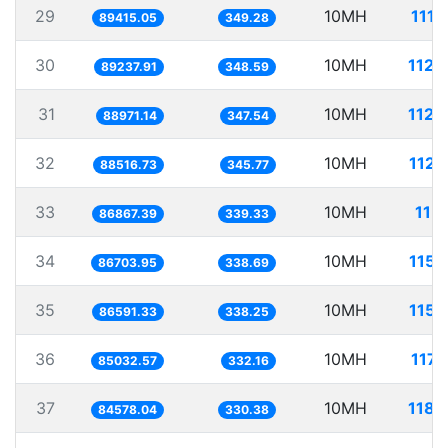
29
10MH
111.
89415.05
349.28
30
10MH
112.
89237.91
348.59
31
10MH
112.
88971.14
347.54
32
10MH
112.
88516.73
345.77
33
10MH
115.
86867.39
339.33
34
10MH
115.
86703.95
338.69
35
10MH
115.
86591.33
338.25
36
10MH
117.
85032.57
332.16
37
10MH
118.
84578.04
330.38