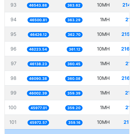
93
10MH
214.
46543.88
363.62
94
1MH
21.
46500.81
363.29
95
10MH
215.
46426.12
362.70
96
10MH
216.
46223.54
361.12
97
1MH
21.
46138.23
360.45
98
10MH
216.
46090.38
360.08
99
1MH
21.
46002.39
359.39
100
1MH
21.
45977.01
359.20
101
10MH
217.
45972.57
359.16