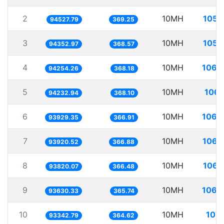
2
10MH
105.
94527.79
369.25
3
10MH
105.
94352.97
368.57
4
10MH
106.
94254.26
368.18
5
10MH
106.
94232.94
368.10
6
10MH
106.
93929.35
366.91
7
10MH
106.
93920.52
366.88
8
10MH
106.
93820.07
366.48
9
10MH
106.
93630.33
365.74
10
10MH
107.
93342.79
364.62