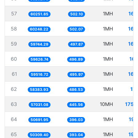
57
1MH
16.
60251.85
502.10
58
1MH
16.
60248.22
502.07
59
1MH
16.
59744.29
497.87
60
1MH
16.
59626.74
496.89
61
1MH
16.
59516.72
495.97
62
1MH
17.
58383.93
486.53
63
10MH
175.
57031.08
445.56
64
1MH
19.
50691.95
396.03
65
1MH
19.
50309.40
393.04