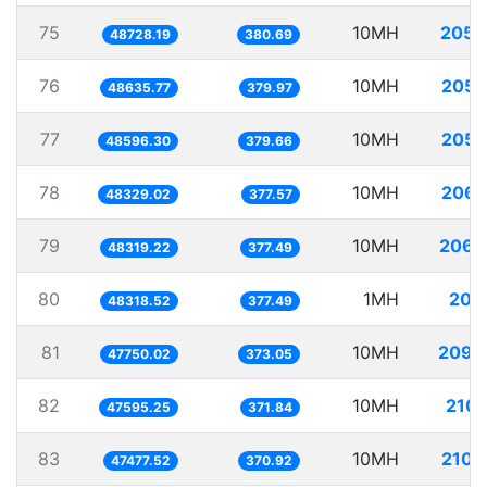
75
10MH
205.
48728.19
380.69
76
10MH
205.
48635.77
379.97
77
10MH
205.
48596.30
379.66
78
10MH
206.
48329.02
377.57
79
10MH
206.
48319.22
377.49
80
1MH
20.
48318.52
377.49
81
10MH
209.
47750.02
373.05
82
10MH
210.
47595.25
371.84
83
10MH
210.
47477.52
370.92