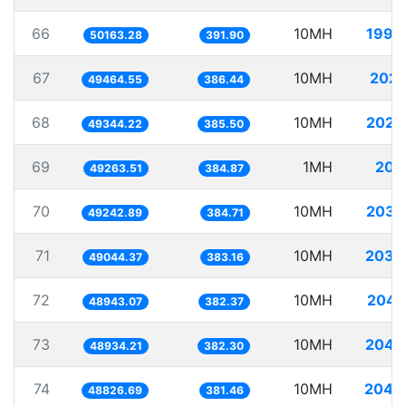
66
10MH
199.
50163.28
391.90
67
10MH
202.
49464.55
386.44
68
10MH
202.
49344.22
385.50
69
1MH
20.
49263.51
384.87
70
10MH
203.
49242.89
384.71
71
10MH
203.
49044.37
383.16
72
10MH
204.
48943.07
382.37
73
10MH
204.
48934.21
382.30
74
10MH
204.
48826.69
381.46