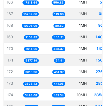
166
1MH
56.
17818.64
556.83
167
1MH
65.
15232.06
119.00
168
1MH
97.
10306.09
80.52
169
1MH
140.
7108.89
444.31
170
1MH
142.
7014.00
438.37
171
1MH
156.
6377.39
24.91
172
1MH
276.
3610.96
451.37
173
1MH
283.
3528.42
441.05
174
10MH
2858.
3498.68
437.34