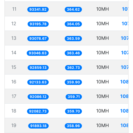
11
10MH
107.
93341.92
364.62
12
10MH
107.
93195.78
364.05
13
10MH
107.
93078.67
363.59
14
10MH
107.
93046.63
363.46
15
10MH
107.
92859.13
362.73
16
10MH
108.
92133.63
359.90
17
10MH
108.
92086.12
359.71
18
10MH
108.
92082.73
359.70
19
10MH
108.
91893.18
358.96