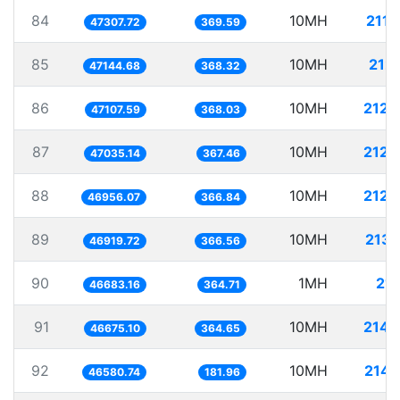
84
10MH
211.
47307.72
369.59
85
10MH
212.
47144.68
368.32
86
10MH
212.
47107.59
368.03
87
10MH
212.
47035.14
367.46
88
10MH
212.
46956.07
366.84
89
10MH
213.
46919.72
366.56
90
1MH
21.
46683.16
364.71
91
10MH
214.
46675.10
364.65
92
10MH
214.
46580.74
181.96