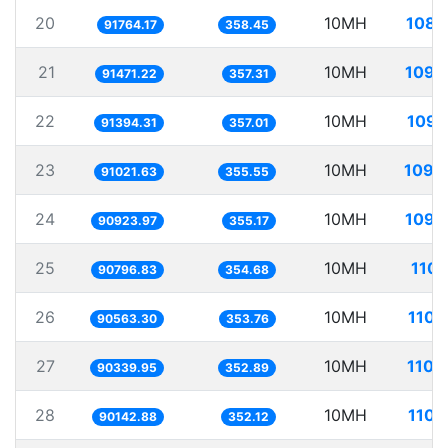
20
10MH
108.
91764.17
358.45
21
10MH
109.
91471.22
357.31
22
10MH
109.
91394.31
357.01
23
10MH
109.
91021.63
355.55
24
10MH
109.
90923.97
355.17
25
10MH
110.
90796.83
354.68
26
10MH
110.
90563.30
353.76
27
10MH
110.
90339.95
352.89
28
10MH
110.
90142.88
352.12