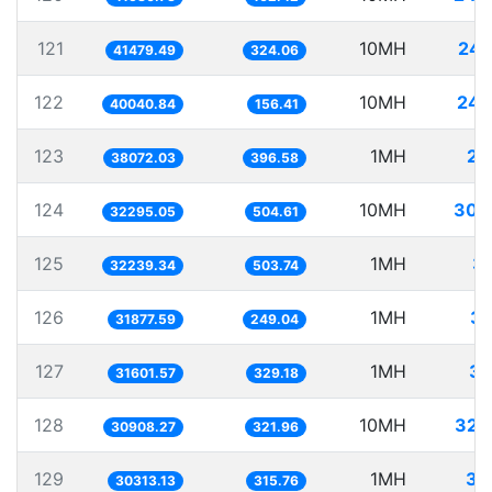
121
10MH
241
41479.49
324.06
122
10MH
249
40040.84
156.41
123
1MH
26
38072.03
396.58
124
10MH
309
32295.05
504.61
125
1MH
31
32239.34
503.74
126
1MH
31
31877.59
249.04
127
1MH
31
31601.57
329.18
128
10MH
323
30908.27
321.96
129
1MH
32
30313.13
315.76