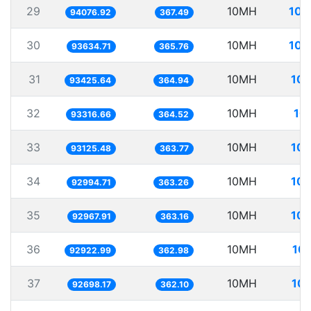
29
10MH
106
94076.92
367.49
30
10MH
106
93634.71
365.76
31
10MH
107
93425.64
364.94
32
10MH
10
93316.66
364.52
33
10MH
107
93125.48
363.77
34
10MH
107
92994.71
363.26
35
10MH
107
92967.91
363.16
36
10MH
107
92922.99
362.98
37
10MH
107
92698.17
362.10