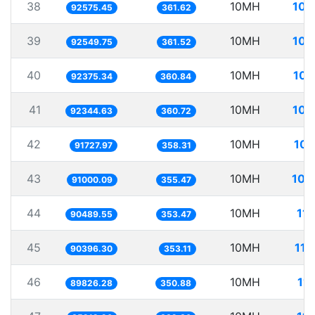
38
10MH
108
92575.45
361.62
39
10MH
108
92549.75
361.52
40
10MH
108
92375.34
360.84
41
10MH
108
92344.63
360.72
42
10MH
109
91727.97
358.31
43
10MH
109
91000.09
355.47
44
10MH
11
90489.55
353.47
45
10MH
110
90396.30
353.11
46
10MH
11
89826.28
350.88