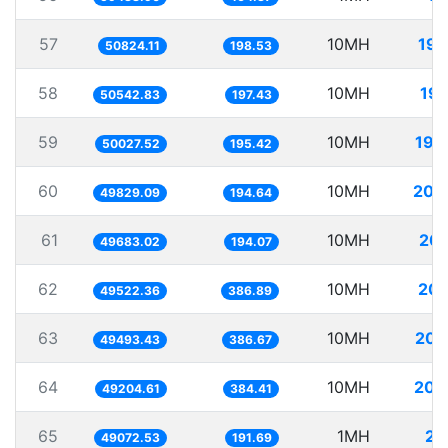
57
10MH
196
50824.11
198.53
58
10MH
197
50542.83
197.43
59
10MH
199
50027.52
195.42
60
10MH
200
49829.09
194.64
61
10MH
201
49683.02
194.07
62
10MH
201
49522.36
386.89
63
10MH
202
49493.43
386.67
64
10MH
203
49204.61
384.41
65
1MH
20
49072.53
191.69