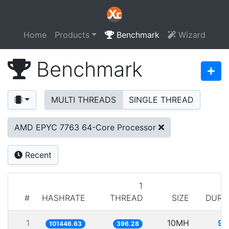
Home
Products
Benchmark
Wizard
Benchmark
MULTI THREADS
SINGLE THREAD
AMD EPYC 7763 64-Core Processor
Recent
1
#
HASHRATE
THREAD
SIZE
DURA
1
10MH
98
101446.63
396.28