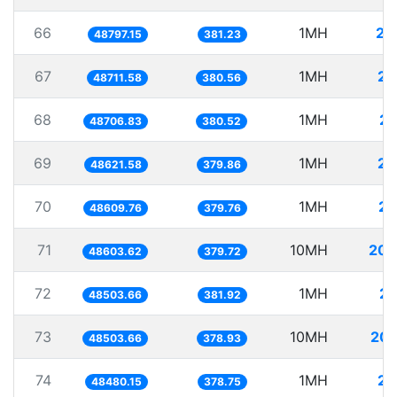
66
1MH
20
48797.15
381.23
67
1MH
20
48711.58
380.56
68
1MH
20
48706.83
380.52
69
1MH
20
48621.58
379.86
70
1MH
20
48609.76
379.76
71
10MH
205
48603.62
379.72
72
1MH
20
48503.66
381.92
73
10MH
206
48503.66
378.93
74
1MH
20
48480.15
378.75