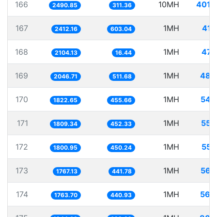
166
10MH
4014
2490.85
311.36
167
1MH
414
2412.16
603.04
168
1MH
475
2104.13
16.44
169
1MH
488
2046.71
511.68
170
1MH
548
1822.65
455.66
171
1MH
552
1809.34
452.33
172
1MH
555
1800.95
450.24
173
1MH
565
1767.13
441.78
174
1MH
566
1763.70
440.93