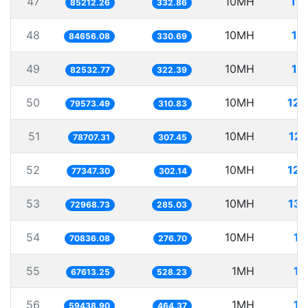
47
10MH
11
85212.26
332.86
48
10MH
11
84656.08
330.69
49
10MH
12
82532.77
322.39
50
10MH
125
79573.49
310.83
51
10MH
127
78707.31
307.45
52
10MH
129
77347.30
302.14
53
10MH
137
72968.73
285.03
54
10MH
14
70836.08
276.70
55
1MH
14
67613.25
528.23
56
1MH
16
59438.90
464.37