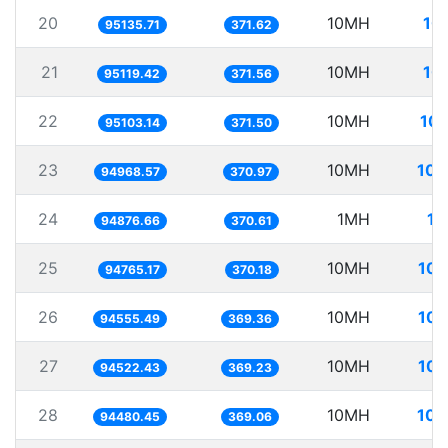
20
10MH
10
95135.71
371.62
21
10MH
10
95119.42
371.56
22
10MH
105
95103.14
371.50
23
10MH
105
94968.57
370.97
24
1MH
10
94876.66
370.61
25
10MH
105
94765.17
370.18
26
10MH
105
94555.49
369.36
27
10MH
105
94522.43
369.23
28
10MH
105
94480.45
369.06