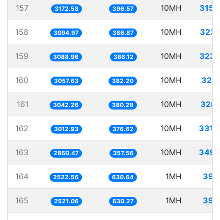
157
10MH
3152
3172.58
396.57
158
10MH
3231
3094.97
386.87
159
10MH
3237
3088.96
386.12
160
10MH
3270
3057.63
382.20
161
10MH
3287
3042.26
380.28
162
10MH
3319
3012.93
376.62
163
10MH
3495
2860.47
357.56
164
1MH
396
2522.56
630.64
165
1MH
396
2521.06
630.27