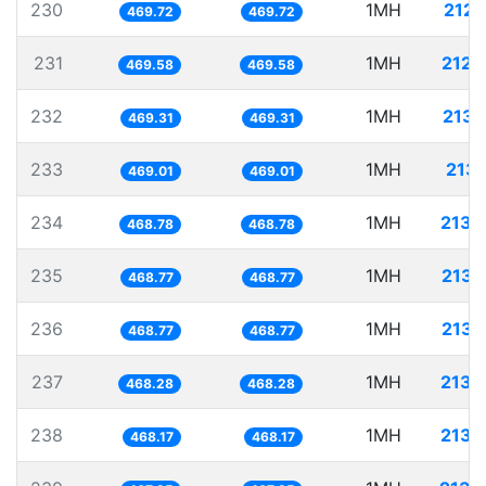
230
1MH
2128
469.72
469.72
231
1MH
2129
469.58
469.58
232
1MH
2130
469.31
469.31
233
1MH
2132
469.01
469.01
234
1MH
2133
468.78
468.78
235
1MH
2133
468.77
468.77
236
1MH
2133
468.77
468.77
237
1MH
2135
468.28
468.28
238
1MH
2135
468.17
468.17