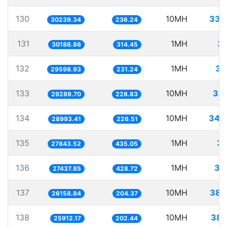
130
10MH
330
30239.34
236.24
131
1MH
33
30186.86
314.45
132
1MH
33
29598.93
231.24
133
10MH
341
29289.70
228.83
134
10MH
344
28993.41
226.51
135
1MH
35
27843.52
435.05
136
1MH
36
27437.85
428.72
137
10MH
382
26158.84
204.37
138
10MH
385
25912.17
202.44