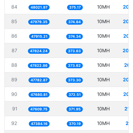
84
10MH
208
48021.97
375.17
85
10MH
208
47979.35
374.84
86
10MH
208
47915.21
374.34
87
10MH
209
47824.24
373.63
88
10MH
209
47822.86
373.62
89
10MH
209
47782.87
373.30
90
10MH
209
47680.81
372.51
91
10MH
210
47609.75
371.95
92
10MH
21
47384.16
370.19