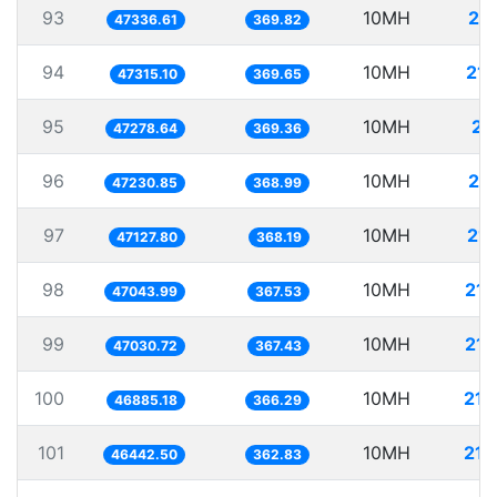
93
10MH
21
47336.61
369.82
94
10MH
211
47315.10
369.65
95
10MH
21
47278.64
369.36
96
10MH
21
47230.85
368.99
97
10MH
212
47127.80
368.19
98
10MH
212
47043.99
367.53
99
10MH
212
47030.72
367.43
100
10MH
213
46885.18
366.29
101
10MH
215
46442.50
362.83