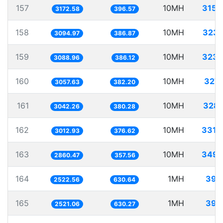
157
10MH
3152
3172.58
396.57
158
10MH
3231
3094.97
386.87
159
10MH
3237
3088.96
386.12
160
10MH
3270
3057.63
382.20
161
10MH
3287
3042.26
380.28
162
10MH
3319
3012.93
376.62
163
10MH
3495
2860.47
357.56
164
1MH
396
2522.56
630.64
165
1MH
396
2521.06
630.27