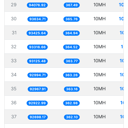
29
10MH
106
94076.92
367.49
30
10MH
106
93634.71
365.76
31
10MH
107
93425.64
364.94
32
10MH
10
93316.66
364.52
33
10MH
107
93125.48
363.77
34
10MH
107
92994.71
363.26
35
10MH
107
92967.91
363.16
36
10MH
107
92922.99
362.98
37
10MH
107
92698.17
362.10