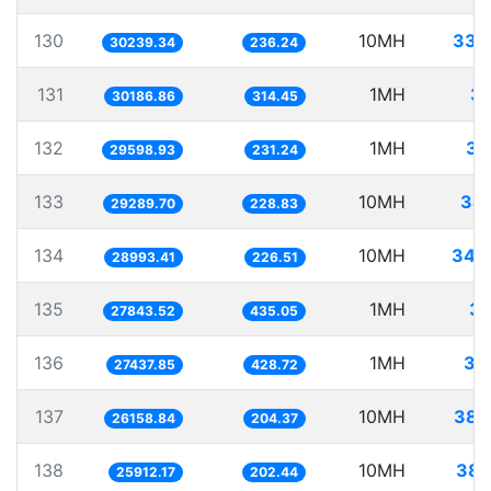
130
10MH
330
30239.34
236.24
131
1MH
33
30186.86
314.45
132
1MH
33
29598.93
231.24
133
10MH
341
29289.70
228.83
134
10MH
344
28993.41
226.51
135
1MH
35
27843.52
435.05
136
1MH
36
27437.85
428.72
137
10MH
382
26158.84
204.37
138
10MH
385
25912.17
202.44