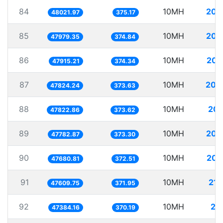
84
10MH
208
48021.97
375.17
85
10MH
208
47979.35
374.84
86
10MH
208
47915.21
374.34
87
10MH
209
47824.24
373.63
88
10MH
209
47822.86
373.62
89
10MH
209
47782.87
373.30
90
10MH
209
47680.81
372.51
91
10MH
210
47609.75
371.95
92
10MH
21
47384.16
370.19