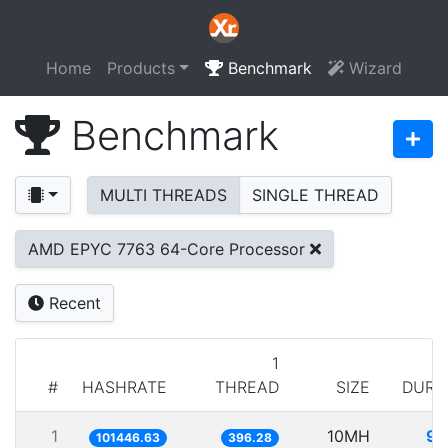
Home
Products
Benchmark
Wizard
Benchmark
MULTI THREADS
SINGLE THREAD
AMD EPYC 7763 64-Core Processor
Recent
1
#
HASHRATE
THREAD
SIZE
DURA
1
10MH
98
101446.63
396.28