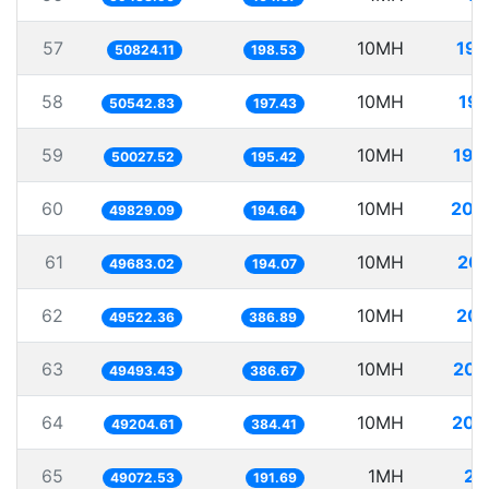
57
10MH
196
50824.11
198.53
58
10MH
197
50542.83
197.43
59
10MH
199
50027.52
195.42
60
10MH
200
49829.09
194.64
61
10MH
201
49683.02
194.07
62
10MH
201
49522.36
386.89
63
10MH
202
49493.43
386.67
64
10MH
203
49204.61
384.41
65
1MH
20
49072.53
191.69