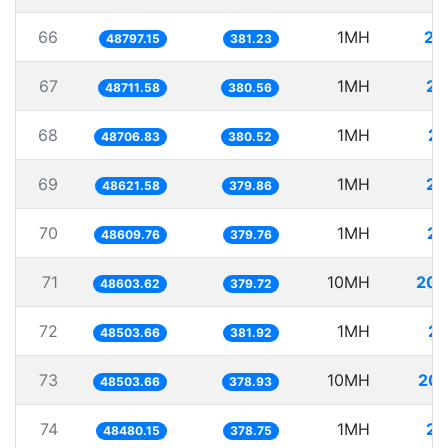
66
1MH
20
48797.15
381.23
67
1MH
20
48711.58
380.56
68
1MH
20
48706.83
380.52
69
1MH
20
48621.58
379.86
70
1MH
20
48609.76
379.76
71
10MH
205
48603.62
379.72
72
1MH
20
48503.66
381.92
73
10MH
206
48503.66
378.93
74
1MH
20
48480.15
378.75