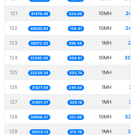
121
10MH
241
41479.49
324.06
122
10MH
249
40040.84
156.41
123
1MH
26
38072.03
396.58
124
10MH
309
32295.05
504.61
125
1MH
31
32239.34
503.74
126
1MH
31
31877.59
249.04
127
1MH
31
31601.57
329.18
128
10MH
323
30908.27
321.96
129
1MH
32
30313.13
315.76