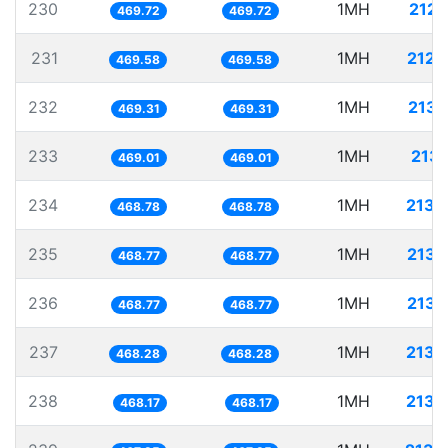
230
1MH
2128
469.72
469.72
231
1MH
2129
469.58
469.58
232
1MH
2130
469.31
469.31
233
1MH
2132
469.01
469.01
234
1MH
2133
468.78
468.78
235
1MH
2133
468.77
468.77
236
1MH
2133
468.77
468.77
237
1MH
2135
468.28
468.28
238
1MH
2135
468.17
468.17