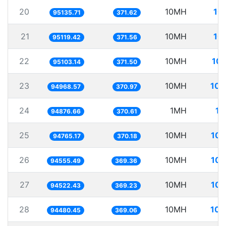
20
10MH
10
95135.71
371.62
21
10MH
10
95119.42
371.56
22
10MH
105
95103.14
371.50
23
10MH
105
94968.57
370.97
24
1MH
10
94876.66
370.61
25
10MH
105
94765.17
370.18
26
10MH
105
94555.49
369.36
27
10MH
105
94522.43
369.23
28
10MH
105
94480.45
369.06