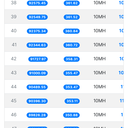
38
10MH
108
92575.45
361.62
39
10MH
108
92549.75
361.52
40
10MH
108
92375.34
360.84
41
10MH
108
92344.63
360.72
42
10MH
109
91727.97
358.31
43
10MH
109
91000.09
355.47
44
10MH
11
90489.55
353.47
45
10MH
110
90396.30
353.11
46
10MH
11
89826.28
350.88