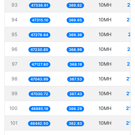
93
10MH
21
47336.61
369.82
94
10MH
211
47315.10
369.65
95
10MH
21
47278.64
369.36
96
10MH
21
47230.85
368.99
97
10MH
212
47127.80
368.19
98
10MH
212
47043.99
367.53
99
10MH
212
47030.72
367.43
100
10MH
213
46885.18
366.29
101
10MH
215
46442.50
362.83