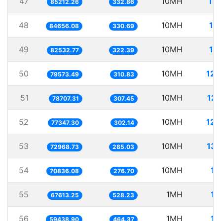
47
10MH
11
85212.26
332.86
48
10MH
11
84656.08
330.69
49
10MH
12
82532.77
322.39
50
10MH
125
79573.49
310.83
51
10MH
127
78707.31
307.45
52
10MH
129
77347.30
302.14
53
10MH
137
72968.73
285.03
54
10MH
14
70836.08
276.70
55
1MH
14
67613.25
528.23
56
1MH
16
59438.90
464.37