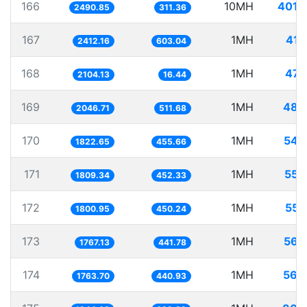
166
10MH
4014
2490.85
311.36
167
1MH
414
2412.16
603.04
168
1MH
475
2104.13
16.44
169
1MH
488
2046.71
511.68
170
1MH
548
1822.65
455.66
171
1MH
552
1809.34
452.33
172
1MH
555
1800.95
450.24
173
1MH
565
1767.13
441.78
174
1MH
566
1763.70
440.93