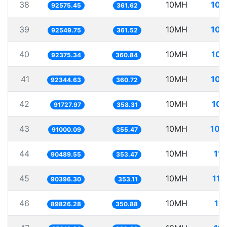
38
10MH
108
92575.45
361.62
39
10MH
108
92549.75
361.52
40
10MH
108
92375.34
360.84
41
10MH
108
92344.63
360.72
42
10MH
109
91727.97
358.31
43
10MH
109
91000.09
355.47
44
10MH
11
90489.55
353.47
45
10MH
110
90396.30
353.11
46
10MH
11
89826.28
350.88