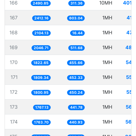
166
10MH
4014
2490.85
311.36
167
1MH
414
2412.16
603.04
168
1MH
475
2104.13
16.44
169
1MH
488
2046.71
511.68
170
1MH
548
1822.65
455.66
171
1MH
552
1809.34
452.33
172
1MH
555
1800.95
450.24
173
1MH
565
1767.13
441.78
174
1MH
566
1763.70
440.93