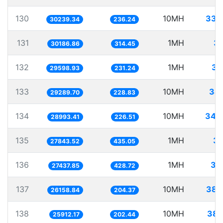
130
10MH
330
30239.34
236.24
131
1MH
33
30186.86
314.45
132
1MH
33
29598.93
231.24
133
10MH
341
29289.70
228.83
134
10MH
344
28993.41
226.51
135
1MH
35
27843.52
435.05
136
1MH
36
27437.85
428.72
137
10MH
382
26158.84
204.37
138
10MH
385
25912.17
202.44