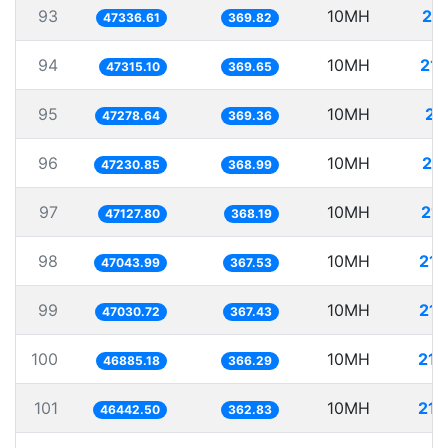
93
10MH
21
47336.61
369.82
94
10MH
211
47315.10
369.65
95
10MH
21
47278.64
369.36
96
10MH
21
47230.85
368.99
97
10MH
212
47127.80
368.19
98
10MH
212
47043.99
367.53
99
10MH
212
47030.72
367.43
100
10MH
213
46885.18
366.29
101
10MH
215
46442.50
362.83