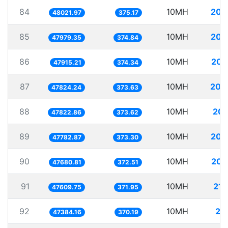
84
10MH
208
48021.97
375.17
85
10MH
208
47979.35
374.84
86
10MH
208
47915.21
374.34
87
10MH
209
47824.24
373.63
88
10MH
209
47822.86
373.62
89
10MH
209
47782.87
373.30
90
10MH
209
47680.81
372.51
91
10MH
210
47609.75
371.95
92
10MH
21
47384.16
370.19