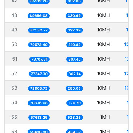
47
10MH
11
85212.26
332.86
48
10MH
11
84656.08
330.69
49
10MH
12
82532.77
322.39
50
10MH
125
79573.49
310.83
51
10MH
127
78707.31
307.45
52
10MH
129
77347.30
302.14
53
10MH
137
72968.73
285.03
54
10MH
14
70836.08
276.70
55
1MH
14
67613.25
528.23
56
1MH
16
59438.90
464.37