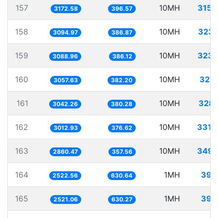
157
10MH
3152
3172.58
396.57
158
10MH
3231
3094.97
386.87
159
10MH
3237
3088.96
386.12
160
10MH
3270
3057.63
382.20
161
10MH
3287
3042.26
380.28
162
10MH
3319
3012.93
376.62
163
10MH
3495
2860.47
357.56
164
1MH
396
2522.56
630.64
165
1MH
396
2521.06
630.27