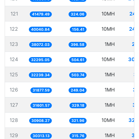
121
10MH
241
41479.49
324.06
122
10MH
249
40040.84
156.41
123
1MH
26
38072.03
396.58
124
10MH
309
32295.05
504.61
125
1MH
31
32239.34
503.74
126
1MH
31
31877.59
249.04
127
1MH
31
31601.57
329.18
128
10MH
323
30908.27
321.96
129
1MH
32
30313.13
315.76