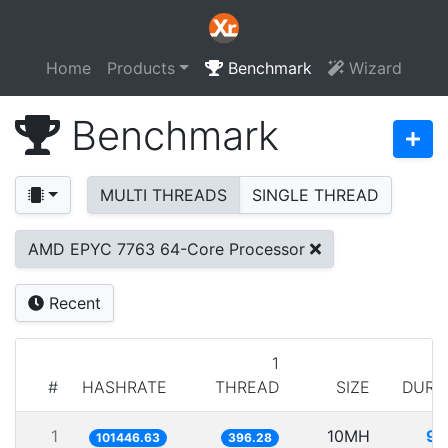
Home
Products
Benchmark
Wizard
Benchmark
MULTI THREADS
SINGLE THREAD
AMD EPYC 7763 64-Core Processor
Recent
1
#
HASHRATE
THREAD
SIZE
DURA
1
10MH
98
101446.63
396.28