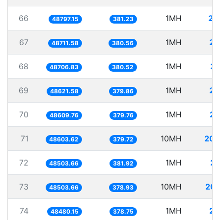
66
1MH
20
48797.15
381.23
67
1MH
20
48711.58
380.56
68
1MH
20
48706.83
380.52
69
1MH
20
48621.58
379.86
70
1MH
20
48609.76
379.76
71
10MH
205
48603.62
379.72
72
1MH
20
48503.66
381.92
73
10MH
206
48503.66
378.93
74
1MH
20
48480.15
378.75