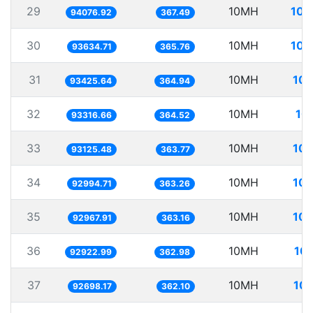
29
10MH
106
94076.92
367.49
30
10MH
106
93634.71
365.76
31
10MH
107
93425.64
364.94
32
10MH
10
93316.66
364.52
33
10MH
107
93125.48
363.77
34
10MH
107
92994.71
363.26
35
10MH
107
92967.91
363.16
36
10MH
107
92922.99
362.98
37
10MH
107
92698.17
362.10