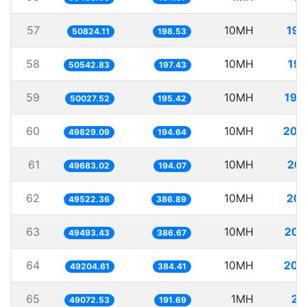
57
10MH
196
50824.11
198.53
58
10MH
197
50542.83
197.43
59
10MH
199
50027.52
195.42
60
10MH
200
49829.09
194.64
61
10MH
201
49683.02
194.07
62
10MH
201
49522.36
386.89
63
10MH
202
49493.43
386.67
64
10MH
203
49204.61
384.41
65
1MH
20
49072.53
191.69