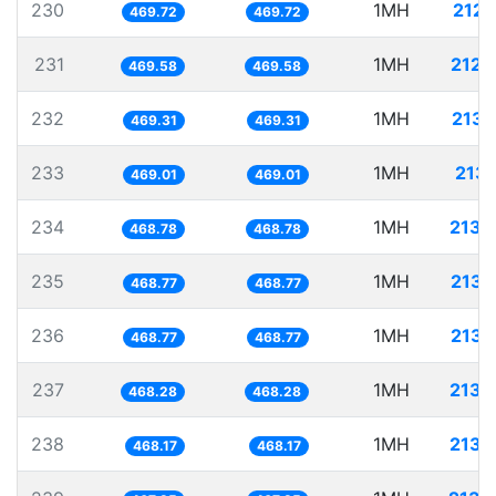
230
1MH
2128
469.72
469.72
231
1MH
2129
469.58
469.58
232
1MH
2130
469.31
469.31
233
1MH
2132
469.01
469.01
234
1MH
2133
468.78
468.78
235
1MH
2133
468.77
468.77
236
1MH
2133
468.77
468.77
237
1MH
2135
468.28
468.28
238
1MH
2135
468.17
468.17