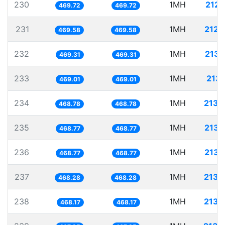
230
1MH
2128
469.72
469.72
231
1MH
2129
469.58
469.58
232
1MH
2130
469.31
469.31
233
1MH
2132
469.01
469.01
234
1MH
2133
468.78
468.78
235
1MH
2133
468.77
468.77
236
1MH
2133
468.77
468.77
237
1MH
2135
468.28
468.28
238
1MH
2135
468.17
468.17