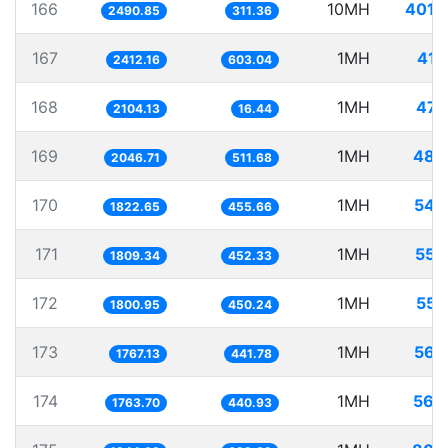
166
10MH
4014
2490.85
311.36
167
1MH
414
2412.16
603.04
168
1MH
475
2104.13
16.44
169
1MH
488
2046.71
511.68
170
1MH
548
1822.65
455.66
171
1MH
552
1809.34
452.33
172
1MH
555
1800.95
450.24
173
1MH
565
1767.13
441.78
174
1MH
566
1763.70
440.93