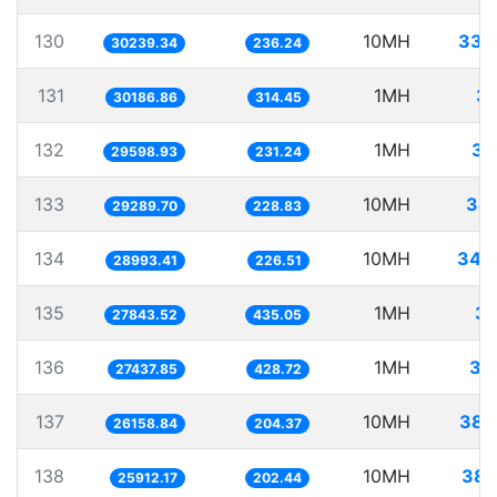
130
10MH
330
30239.34
236.24
131
1MH
33
30186.86
314.45
132
1MH
33
29598.93
231.24
133
10MH
341
29289.70
228.83
134
10MH
344
28993.41
226.51
135
1MH
35
27843.52
435.05
136
1MH
36
27437.85
428.72
137
10MH
382
26158.84
204.37
138
10MH
385
25912.17
202.44