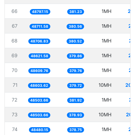
66
1MH
20
48797.15
381.23
67
1MH
20
48711.58
380.56
68
1MH
20
48706.83
380.52
69
1MH
20
48621.58
379.86
70
1MH
20
48609.76
379.76
71
10MH
205
48603.62
379.72
72
1MH
20
48503.66
381.92
73
10MH
206
48503.66
378.93
74
1MH
20
48480.15
378.75