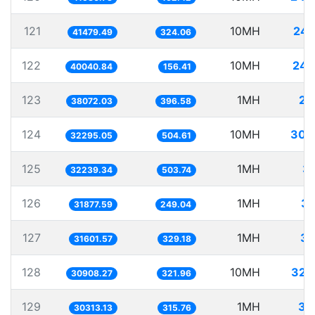
121
10MH
241
41479.49
324.06
122
10MH
249
40040.84
156.41
123
1MH
26
38072.03
396.58
124
10MH
309
32295.05
504.61
125
1MH
31
32239.34
503.74
126
1MH
31
31877.59
249.04
127
1MH
31
31601.57
329.18
128
10MH
323
30908.27
321.96
129
1MH
32
30313.13
315.76