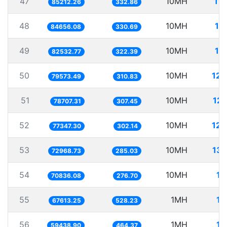
47
10MH
11
85212.26
332.86
48
10MH
11
84656.08
330.69
49
10MH
12
82532.77
322.39
50
10MH
125
79573.49
310.83
51
10MH
127
78707.31
307.45
52
10MH
129
77347.30
302.14
53
10MH
137
72968.73
285.03
54
10MH
14
70836.08
276.70
55
1MH
14
67613.25
528.23
56
1MH
16
59438.90
464.37