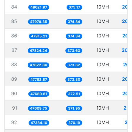
84
10MH
208
48021.97
375.17
85
10MH
208
47979.35
374.84
86
10MH
208
47915.21
374.34
87
10MH
209
47824.24
373.63
88
10MH
209
47822.86
373.62
89
10MH
209
47782.87
373.30
90
10MH
209
47680.81
372.51
91
10MH
210
47609.75
371.95
92
10MH
21
47384.16
370.19