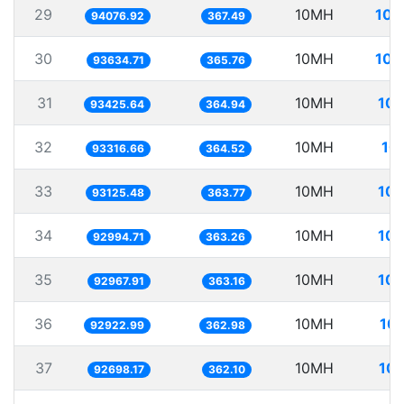
29
10MH
106
94076.92
367.49
30
10MH
106
93634.71
365.76
31
10MH
107
93425.64
364.94
32
10MH
10
93316.66
364.52
33
10MH
107
93125.48
363.77
34
10MH
107
92994.71
363.26
35
10MH
107
92967.91
363.16
36
10MH
107
92922.99
362.98
37
10MH
107
92698.17
362.10