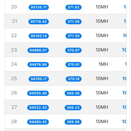
20
10MH
10
95135.71
371.62
21
10MH
10
95119.42
371.56
22
10MH
105
95103.14
371.50
23
10MH
105
94968.57
370.97
24
1MH
10
94876.66
370.61
25
10MH
105
94765.17
370.18
26
10MH
105
94555.49
369.36
27
10MH
105
94522.43
369.23
28
10MH
105
94480.45
369.06