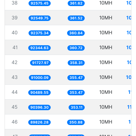
38
10MH
108
92575.45
361.62
39
10MH
108
92549.75
361.52
40
10MH
108
92375.34
360.84
41
10MH
108
92344.63
360.72
42
10MH
109
91727.97
358.31
43
10MH
109
91000.09
355.47
44
10MH
11
90489.55
353.47
45
10MH
110
90396.30
353.11
46
10MH
11
89826.28
350.88