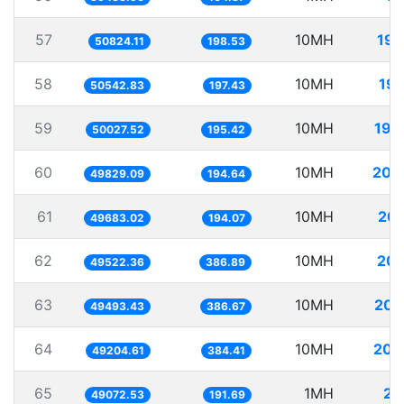
57
10MH
196
50824.11
198.53
58
10MH
197
50542.83
197.43
59
10MH
199
50027.52
195.42
60
10MH
200
49829.09
194.64
61
10MH
201
49683.02
194.07
62
10MH
201
49522.36
386.89
63
10MH
202
49493.43
386.67
64
10MH
203
49204.61
384.41
65
1MH
20
49072.53
191.69