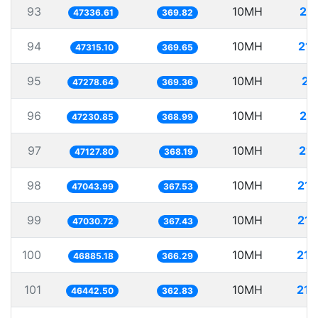
93
10MH
21
47336.61
369.82
94
10MH
211
47315.10
369.65
95
10MH
21
47278.64
369.36
96
10MH
21
47230.85
368.99
97
10MH
212
47127.80
368.19
98
10MH
212
47043.99
367.53
99
10MH
212
47030.72
367.43
100
10MH
213
46885.18
366.29
101
10MH
215
46442.50
362.83