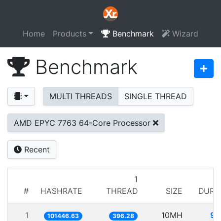
Home
Products
Benchmark
Wizard
Benchmark
MULTI THREADS
SINGLE THREAD
AMD EPYC 7763 64-Core Processor
Recent
1
#
HASHRATE
THREAD
SIZE
DURA
1
10MH
98
101446.63
396.28