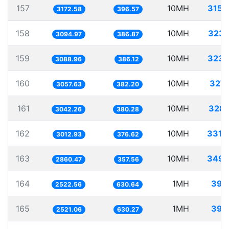
157
10MH
3152
3172.58
396.57
158
10MH
3231
3094.97
386.87
159
10MH
3237
3088.96
386.12
160
10MH
3270
3057.63
382.20
161
10MH
3287
3042.26
380.28
162
10MH
3319
3012.93
376.62
163
10MH
3495
2860.47
357.56
164
1MH
396
2522.56
630.64
165
1MH
396
2521.06
630.27