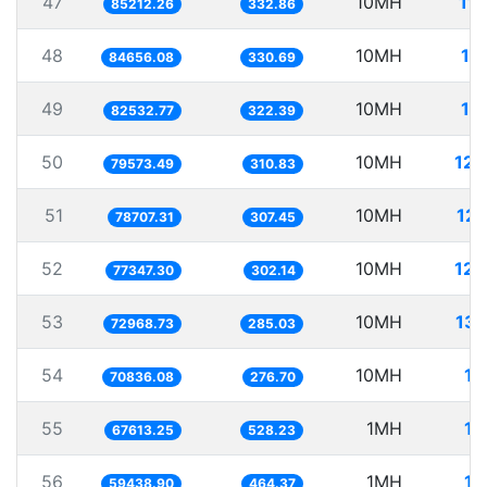
47
10MH
11
85212.26
332.86
48
10MH
11
84656.08
330.69
49
10MH
12
82532.77
322.39
50
10MH
125
79573.49
310.83
51
10MH
127
78707.31
307.45
52
10MH
129
77347.30
302.14
53
10MH
137
72968.73
285.03
54
10MH
14
70836.08
276.70
55
1MH
14
67613.25
528.23
56
1MH
16
59438.90
464.37