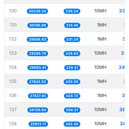
130
10MH
330
30239.34
236.24
131
1MH
33
30186.86
314.45
132
1MH
33
29598.93
231.24
133
10MH
341
29289.70
228.83
134
10MH
344
28993.41
226.51
135
1MH
35
27843.52
435.05
136
1MH
36
27437.85
428.72
137
10MH
382
26158.84
204.37
138
10MH
385
25912.17
202.44