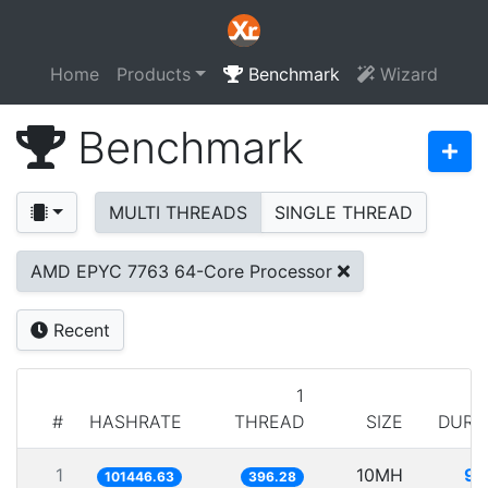
Home
Products
Benchmark
Wizard
Benchmark
MULTI THREADS
SINGLE THREAD
AMD EPYC 7763 64-Core Processor
Recent
1
#
HASHRATE
THREAD
SIZE
DURA
1
10MH
98
101446.63
396.28