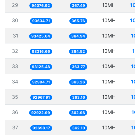
29
10MH
106
94076.92
367.49
30
10MH
106
93634.71
365.76
31
10MH
107
93425.64
364.94
32
10MH
10
93316.66
364.52
33
10MH
107
93125.48
363.77
34
10MH
107
92994.71
363.26
35
10MH
107
92967.91
363.16
36
10MH
107
92922.99
362.98
37
10MH
107
92698.17
362.10