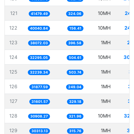
121
10MH
241
41479.49
324.06
122
10MH
249
40040.84
156.41
123
1MH
26
38072.03
396.58
124
10MH
309
32295.05
504.61
125
1MH
31
32239.34
503.74
126
1MH
31
31877.59
249.04
127
1MH
31
31601.57
329.18
128
10MH
323
30908.27
321.96
129
1MH
32
30313.13
315.76