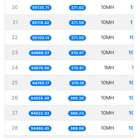
20
10MH
10
95135.71
371.62
21
10MH
10
95119.42
371.56
22
10MH
105
95103.14
371.50
23
10MH
105
94968.57
370.97
24
1MH
10
94876.66
370.61
25
10MH
105
94765.17
370.18
26
10MH
105
94555.49
369.36
27
10MH
105
94522.43
369.23
28
10MH
105
94480.45
369.06