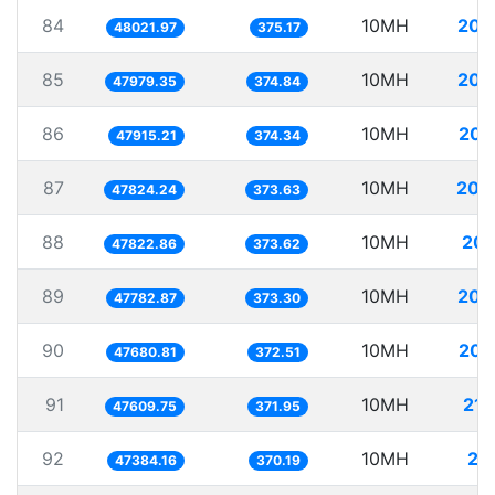
84
10MH
208
48021.97
375.17
85
10MH
208
47979.35
374.84
86
10MH
208
47915.21
374.34
87
10MH
209
47824.24
373.63
88
10MH
209
47822.86
373.62
89
10MH
209
47782.87
373.30
90
10MH
209
47680.81
372.51
91
10MH
210
47609.75
371.95
92
10MH
21
47384.16
370.19