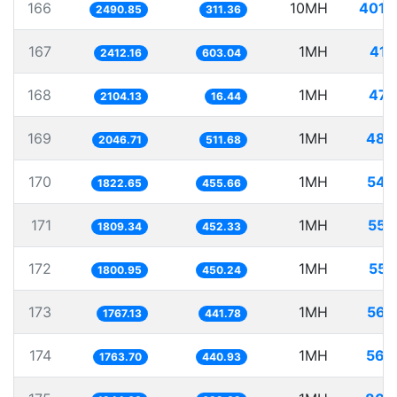
166
10MH
4014
2490.85
311.36
167
1MH
414
2412.16
603.04
168
1MH
475
2104.13
16.44
169
1MH
488
2046.71
511.68
170
1MH
548
1822.65
455.66
171
1MH
552
1809.34
452.33
172
1MH
555
1800.95
450.24
173
1MH
565
1767.13
441.78
174
1MH
566
1763.70
440.93