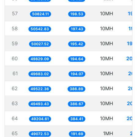
57
10MH
196
50824.11
198.53
58
10MH
197
50542.83
197.43
59
10MH
199
50027.52
195.42
60
10MH
200
49829.09
194.64
61
10MH
201
49683.02
194.07
62
10MH
201
49522.36
386.89
63
10MH
202
49493.43
386.67
64
10MH
203
49204.61
384.41
65
1MH
20
49072.53
191.69