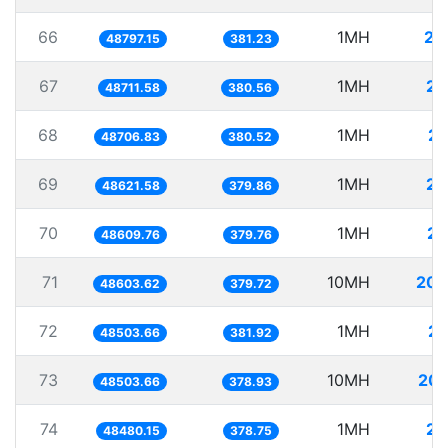
66
1MH
20
48797.15
381.23
67
1MH
20
48711.58
380.56
68
1MH
20
48706.83
380.52
69
1MH
20
48621.58
379.86
70
1MH
20
48609.76
379.76
71
10MH
205
48603.62
379.72
72
1MH
20
48503.66
381.92
73
10MH
206
48503.66
378.93
74
1MH
20
48480.15
378.75