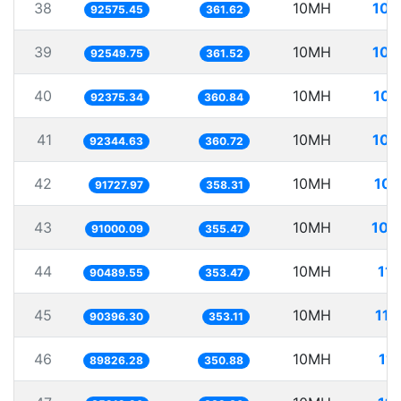
38
10MH
108
92575.45
361.62
39
10MH
108
92549.75
361.52
40
10MH
108
92375.34
360.84
41
10MH
108
92344.63
360.72
42
10MH
109
91727.97
358.31
43
10MH
109
91000.09
355.47
44
10MH
11
90489.55
353.47
45
10MH
110
90396.30
353.11
46
10MH
11
89826.28
350.88