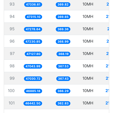
93
10MH
21
47336.61
369.82
94
10MH
211
47315.10
369.65
95
10MH
21
47278.64
369.36
96
10MH
21
47230.85
368.99
97
10MH
212
47127.80
368.19
98
10MH
212
47043.99
367.53
99
10MH
212
47030.72
367.43
100
10MH
213
46885.18
366.29
101
10MH
215
46442.50
362.83