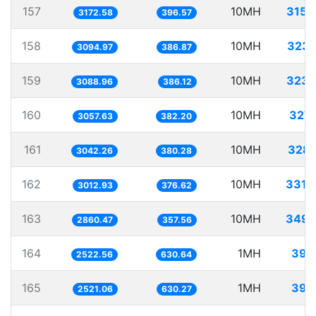
157
10MH
3152
3172.58
396.57
158
10MH
3231
3094.97
386.87
159
10MH
3237
3088.96
386.12
160
10MH
3270
3057.63
382.20
161
10MH
3287
3042.26
380.28
162
10MH
3319
3012.93
376.62
163
10MH
3495
2860.47
357.56
164
1MH
396
2522.56
630.64
165
1MH
396
2521.06
630.27