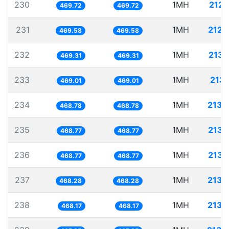
230
1MH
2128
469.72
469.72
231
1MH
2129
469.58
469.58
232
1MH
2130
469.31
469.31
233
1MH
2132
469.01
469.01
234
1MH
2133
468.78
468.78
235
1MH
2133
468.77
468.77
236
1MH
2133
468.77
468.77
237
1MH
2135
468.28
468.28
238
1MH
2135
468.17
468.17