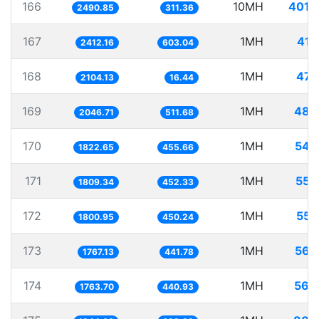
166
10MH
4014
2490.85
311.36
167
1MH
414
2412.16
603.04
168
1MH
475
2104.13
16.44
169
1MH
488
2046.71
511.68
170
1MH
548
1822.65
455.66
171
1MH
552
1809.34
452.33
172
1MH
555
1800.95
450.24
173
1MH
565
1767.13
441.78
174
1MH
566
1763.70
440.93