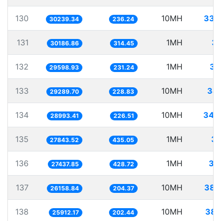
130
10MH
330
30239.34
236.24
131
1MH
33
30186.86
314.45
132
1MH
33
29598.93
231.24
133
10MH
341
29289.70
228.83
134
10MH
344
28993.41
226.51
135
1MH
35
27843.52
435.05
136
1MH
36
27437.85
428.72
137
10MH
382
26158.84
204.37
138
10MH
385
25912.17
202.44