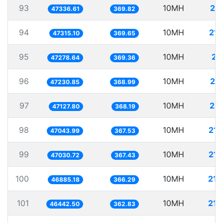
93
10MH
21
47336.61
369.82
94
10MH
211
47315.10
369.65
95
10MH
21
47278.64
369.36
96
10MH
21
47230.85
368.99
97
10MH
212
47127.80
368.19
98
10MH
212
47043.99
367.53
99
10MH
212
47030.72
367.43
100
10MH
213
46885.18
366.29
101
10MH
215
46442.50
362.83