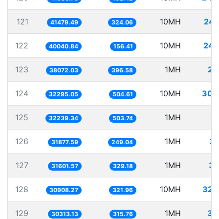
121
10MH
241
41479.49
324.06
122
10MH
249
40040.84
156.41
123
1MH
26
38072.03
396.58
124
10MH
309
32295.05
504.61
125
1MH
31
32239.34
503.74
126
1MH
31
31877.59
249.04
127
1MH
31
31601.57
329.18
128
10MH
323
30908.27
321.96
129
1MH
32
30313.13
315.76