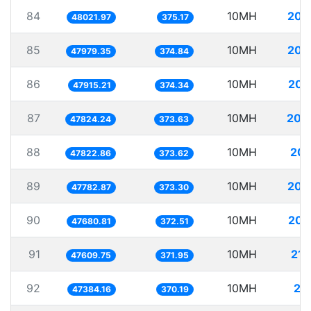
84
10MH
208
48021.97
375.17
85
10MH
208
47979.35
374.84
86
10MH
208
47915.21
374.34
87
10MH
209
47824.24
373.63
88
10MH
209
47822.86
373.62
89
10MH
209
47782.87
373.30
90
10MH
209
47680.81
372.51
91
10MH
210
47609.75
371.95
92
10MH
21
47384.16
370.19