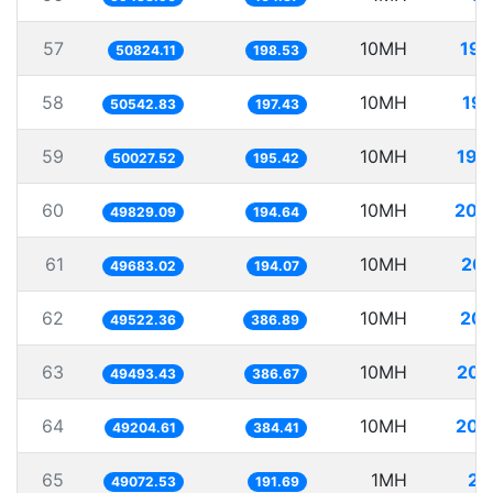
57
10MH
196
50824.11
198.53
58
10MH
197
50542.83
197.43
59
10MH
199
50027.52
195.42
60
10MH
200
49829.09
194.64
61
10MH
201
49683.02
194.07
62
10MH
201
49522.36
386.89
63
10MH
202
49493.43
386.67
64
10MH
203
49204.61
384.41
65
1MH
20
49072.53
191.69