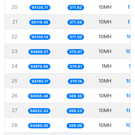
20
10MH
10
95135.71
371.62
21
10MH
10
95119.42
371.56
22
10MH
105
95103.14
371.50
23
10MH
105
94968.57
370.97
24
1MH
10
94876.66
370.61
25
10MH
105
94765.17
370.18
26
10MH
105
94555.49
369.36
27
10MH
105
94522.43
369.23
28
10MH
105
94480.45
369.06