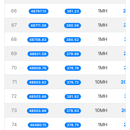
66
1MH
20
48797.15
381.23
67
1MH
20
48711.58
380.56
68
1MH
20
48706.83
380.52
69
1MH
20
48621.58
379.86
70
1MH
20
48609.76
379.76
71
10MH
205
48603.62
379.72
72
1MH
20
48503.66
381.92
73
10MH
206
48503.66
378.93
74
1MH
20
48480.15
378.75