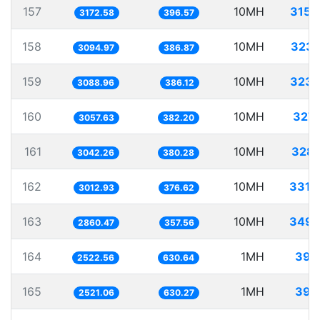
157
10MH
3152
3172.58
396.57
158
10MH
3231
3094.97
386.87
159
10MH
3237
3088.96
386.12
160
10MH
3270
3057.63
382.20
161
10MH
3287
3042.26
380.28
162
10MH
3319
3012.93
376.62
163
10MH
3495
2860.47
357.56
164
1MH
396
2522.56
630.64
165
1MH
396
2521.06
630.27