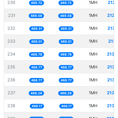
230
1MH
2128
469.72
469.72
231
1MH
2129
469.58
469.58
232
1MH
2130
469.31
469.31
233
1MH
2132
469.01
469.01
234
1MH
2133
468.78
468.78
235
1MH
2133
468.77
468.77
236
1MH
2133
468.77
468.77
237
1MH
2135
468.28
468.28
238
1MH
2135
468.17
468.17