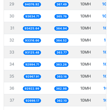
29
10MH
106
94076.92
367.49
30
10MH
106
93634.71
365.76
31
10MH
107
93425.64
364.94
32
10MH
10
93316.66
364.52
33
10MH
107
93125.48
363.77
34
10MH
107
92994.71
363.26
35
10MH
107
92967.91
363.16
36
10MH
107
92922.99
362.98
37
10MH
107
92698.17
362.10