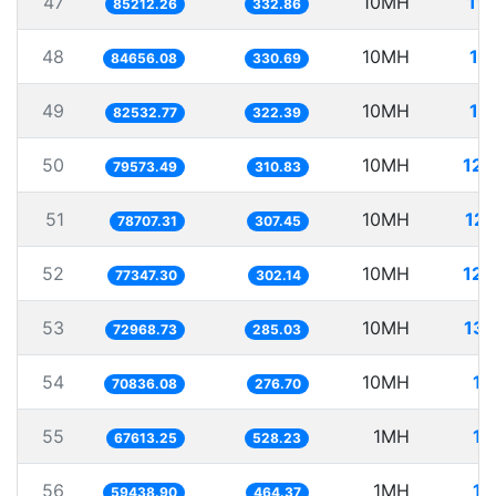
47
10MH
11
85212.26
332.86
48
10MH
11
84656.08
330.69
49
10MH
12
82532.77
322.39
50
10MH
125
79573.49
310.83
51
10MH
127
78707.31
307.45
52
10MH
129
77347.30
302.14
53
10MH
137
72968.73
285.03
54
10MH
14
70836.08
276.70
55
1MH
14
67613.25
528.23
56
1MH
16
59438.90
464.37