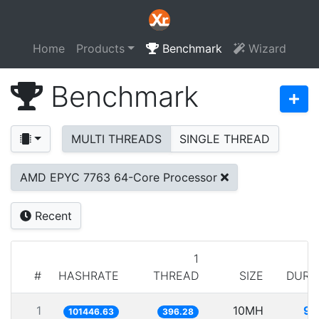
Home
Products
Benchmark
Wizard
Benchmark
MULTI THREADS
SINGLE THREAD
AMD EPYC 7763 64-Core Processor
Recent
1
#
HASHRATE
THREAD
SIZE
DURA
1
10MH
98
101446.63
396.28