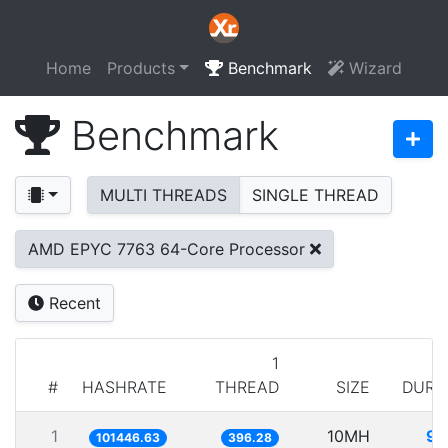
Home
Products
Benchmark
Wizard
Benchmark
MULTI THREADS
SINGLE THREAD
AMD EPYC 7763 64-Core Processor
Recent
1
#
HASHRATE
THREAD
SIZE
DURA
1
10MH
98
101446.63
396.28