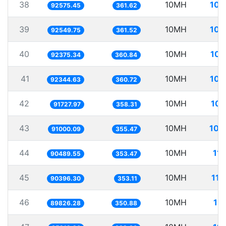
38
10MH
108
92575.45
361.62
39
10MH
108
92549.75
361.52
40
10MH
108
92375.34
360.84
41
10MH
108
92344.63
360.72
42
10MH
109
91727.97
358.31
43
10MH
109
91000.09
355.47
44
10MH
11
90489.55
353.47
45
10MH
110
90396.30
353.11
46
10MH
11
89826.28
350.88