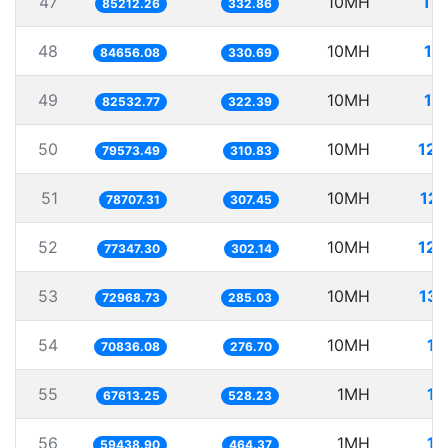
47
10MH
11
85212.26
332.86
48
10MH
11
84656.08
330.69
49
10MH
12
82532.77
322.39
50
10MH
125
79573.49
310.83
51
10MH
127
78707.31
307.45
52
10MH
129
77347.30
302.14
53
10MH
137
72968.73
285.03
54
10MH
14
70836.08
276.70
55
1MH
14
67613.25
528.23
56
1MH
16
59438.90
464.37