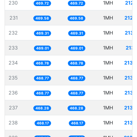
230
1MH
2128
469.72
469.72
231
1MH
2129
469.58
469.58
232
1MH
2130
469.31
469.31
233
1MH
2132
469.01
469.01
234
1MH
2133
468.78
468.78
235
1MH
2133
468.77
468.77
236
1MH
2133
468.77
468.77
237
1MH
2135
468.28
468.28
238
1MH
2135
468.17
468.17