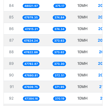
84
10MH
208
48021.97
375.17
85
10MH
208
47979.35
374.84
86
10MH
208
47915.21
374.34
87
10MH
209
47824.24
373.63
88
10MH
209
47822.86
373.62
89
10MH
209
47782.87
373.30
90
10MH
209
47680.81
372.51
91
10MH
210
47609.75
371.95
92
10MH
21
47384.16
370.19