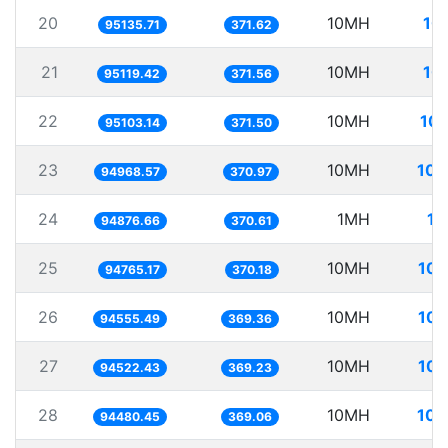
20
10MH
10
95135.71
371.62
21
10MH
10
95119.42
371.56
22
10MH
105
95103.14
371.50
23
10MH
105
94968.57
370.97
24
1MH
10
94876.66
370.61
25
10MH
105
94765.17
370.18
26
10MH
105
94555.49
369.36
27
10MH
105
94522.43
369.23
28
10MH
105
94480.45
369.06