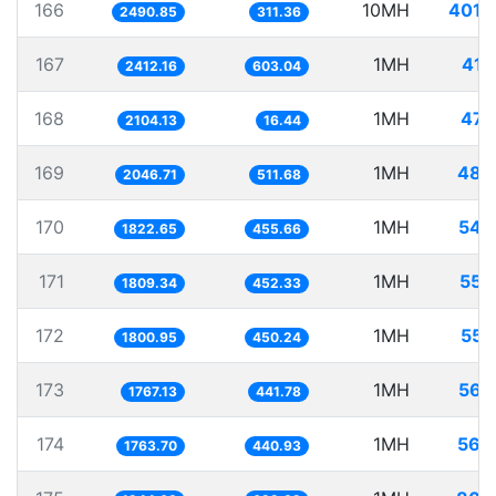
166
10MH
4014
2490.85
311.36
167
1MH
414
2412.16
603.04
168
1MH
475
2104.13
16.44
169
1MH
488
2046.71
511.68
170
1MH
548
1822.65
455.66
171
1MH
552
1809.34
452.33
172
1MH
555
1800.95
450.24
173
1MH
565
1767.13
441.78
174
1MH
566
1763.70
440.93