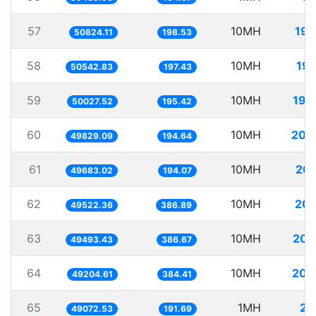
57
10MH
196
50824.11
198.53
58
10MH
197
50542.83
197.43
59
10MH
199
50027.52
195.42
60
10MH
200
49829.09
194.64
61
10MH
201
49683.02
194.07
62
10MH
201
49522.36
386.89
63
10MH
202
49493.43
386.67
64
10MH
203
49204.61
384.41
65
1MH
20
49072.53
191.69