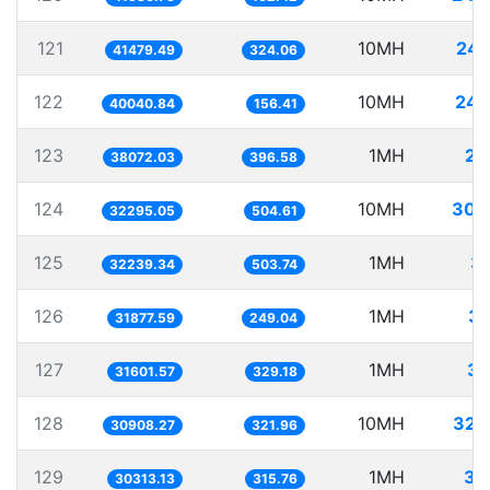
121
10MH
241
41479.49
324.06
122
10MH
249
40040.84
156.41
123
1MH
26
38072.03
396.58
124
10MH
309
32295.05
504.61
125
1MH
31
32239.34
503.74
126
1MH
31
31877.59
249.04
127
1MH
31
31601.57
329.18
128
10MH
323
30908.27
321.96
129
1MH
32
30313.13
315.76