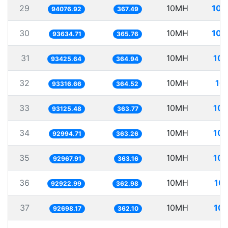
29
10MH
106
94076.92
367.49
30
10MH
106
93634.71
365.76
31
10MH
107
93425.64
364.94
32
10MH
10
93316.66
364.52
33
10MH
107
93125.48
363.77
34
10MH
107
92994.71
363.26
35
10MH
107
92967.91
363.16
36
10MH
107
92922.99
362.98
37
10MH
107
92698.17
362.10