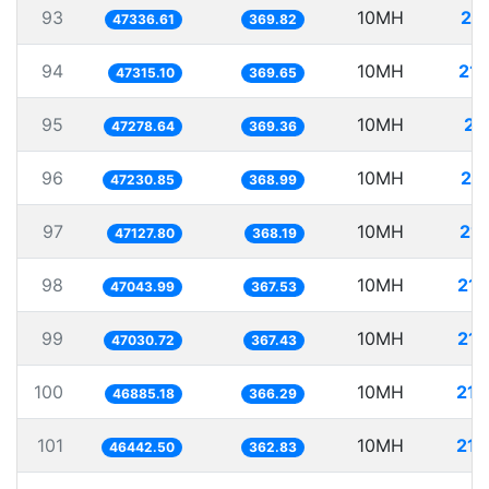
93
10MH
21
47336.61
369.82
94
10MH
211
47315.10
369.65
95
10MH
21
47278.64
369.36
96
10MH
21
47230.85
368.99
97
10MH
212
47127.80
368.19
98
10MH
212
47043.99
367.53
99
10MH
212
47030.72
367.43
100
10MH
213
46885.18
366.29
101
10MH
215
46442.50
362.83