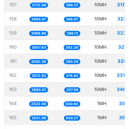
157
10MH
3152
3172.58
396.57
158
10MH
3231
3094.97
386.87
159
10MH
3237
3088.96
386.12
160
10MH
3270
3057.63
382.20
161
10MH
3287
3042.26
380.28
162
10MH
3319
3012.93
376.62
163
10MH
3495
2860.47
357.56
164
1MH
396
2522.56
630.64
165
1MH
396
2521.06
630.27