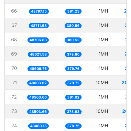
66
1MH
20
48797.15
381.23
67
1MH
20
48711.58
380.56
68
1MH
20
48706.83
380.52
69
1MH
20
48621.58
379.86
70
1MH
20
48609.76
379.76
71
10MH
205
48603.62
379.72
72
1MH
20
48503.66
381.92
73
10MH
206
48503.66
378.93
74
1MH
20
48480.15
378.75