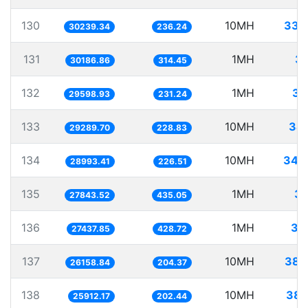
130
10MH
330
30239.34
236.24
131
1MH
33
30186.86
314.45
132
1MH
33
29598.93
231.24
133
10MH
341
29289.70
228.83
134
10MH
344
28993.41
226.51
135
1MH
35
27843.52
435.05
136
1MH
36
27437.85
428.72
137
10MH
382
26158.84
204.37
138
10MH
385
25912.17
202.44