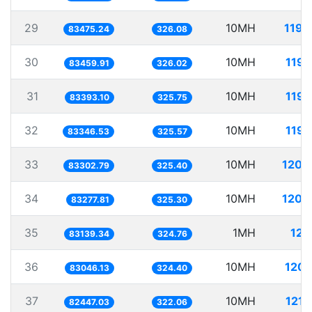
29
10MH
119.
83475.24
326.08
30
10MH
119.
83459.91
326.02
31
10MH
119.
83393.10
325.75
32
10MH
119.
83346.53
325.57
33
10MH
120.
83302.79
325.40
34
10MH
120.
83277.81
325.30
35
1MH
12.
83139.34
324.76
36
10MH
120.
83046.13
324.40
37
10MH
121.
82447.03
322.06