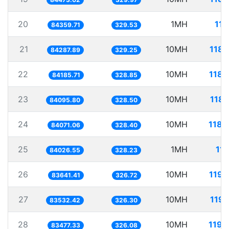
20
1MH
11.
84359.71
329.53
21
10MH
118.
84287.89
329.25
22
10MH
118.
84185.71
328.85
23
10MH
118.
84095.80
328.50
24
10MH
118.
84071.06
328.40
25
1MH
11.
84026.55
328.23
26
10MH
119.
83641.41
326.72
27
10MH
119.
83532.42
326.30
28
10MH
119.
83477.33
326.08