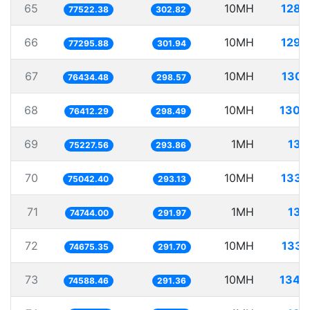
65
10MH
128.
77522.38
302.82
66
10MH
129.
77295.88
301.94
67
10MH
130.
76434.48
298.57
68
10MH
130.
76412.29
298.49
69
1MH
13.
75227.56
293.86
70
10MH
133.
75042.40
293.13
71
1MH
13.
74744.00
291.97
72
10MH
133.
74675.35
291.70
73
10MH
134.
74588.46
291.36