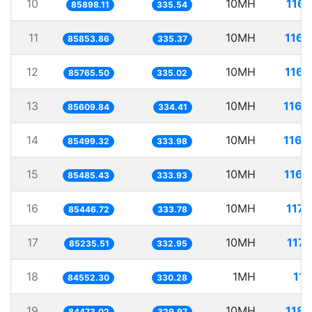
10
10MH
116.
85898.11
335.54
11
10MH
116.
85853.86
335.37
12
10MH
116.
85765.50
335.02
13
10MH
116.
85609.84
334.41
14
10MH
116.
85499.32
333.98
15
10MH
116.
85485.43
333.93
16
10MH
117.
85446.72
333.78
17
10MH
117.
85235.51
332.95
18
1MH
11.
84552.30
330.28
19
10MH
118.
84473.02
329.97