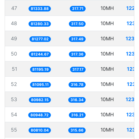
47
10MH
122.
81333.88
317.71
48
10MH
123.
81280.33
317.50
49
10MH
123.
81277.02
317.49
50
10MH
123.
81244.67
317.36
51
10MH
123.
81195.19
317.17
52
10MH
123.
81095.11
316.78
53
10MH
123.
80982.15
316.34
54
10MH
123.
80948.72
316.21
55
10MH
123.
80810.04
315.66