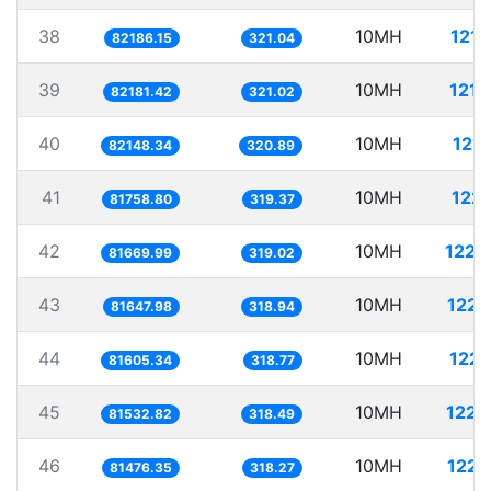
38
10MH
121.
82186.15
321.04
39
10MH
121.
82181.42
321.02
40
10MH
121.
82148.34
320.89
41
10MH
122.
81758.80
319.37
42
10MH
122.
81669.99
319.02
43
10MH
122.
81647.98
318.94
44
10MH
122.
81605.34
318.77
45
10MH
122.
81532.82
318.49
46
10MH
122.
81476.35
318.27