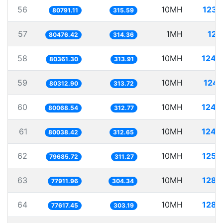
56
10MH
123.
80791.11
315.59
57
1MH
12.
80476.42
314.36
58
10MH
124.
80361.30
313.91
59
10MH
124.
80312.90
313.72
60
10MH
124.
80068.54
312.77
61
10MH
124.
80038.42
312.65
62
10MH
125.
79685.72
311.27
63
10MH
128.
77911.96
304.34
64
10MH
128.
77617.45
303.19