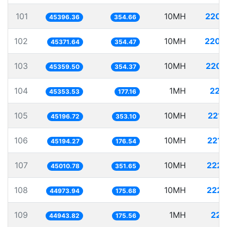
101
10MH
220.
45396.36
354.66
102
10MH
220.
45371.64
354.47
103
10MH
220.
45359.50
354.37
104
1MH
22.
45353.53
177.16
105
10MH
221.
45196.72
353.10
106
10MH
221.
45194.27
176.54
107
10MH
222.
45010.78
351.65
108
10MH
222.
44973.94
175.68
109
1MH
22.
44943.82
175.56