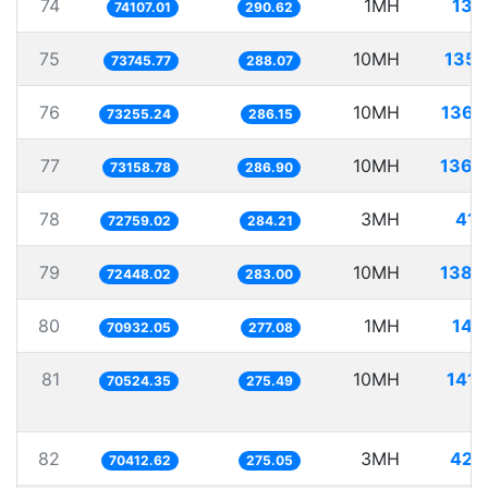
74
1MH
13.
74107.01
290.62
75
10MH
135.
73745.77
288.07
76
10MH
136.
73255.24
286.15
77
10MH
136.
73158.78
286.90
78
3MH
41.
72759.02
284.21
79
10MH
138.
72448.02
283.00
80
1MH
14.
70932.05
277.08
81
10MH
141.
70524.35
275.49
82
3MH
42.
70412.62
275.05