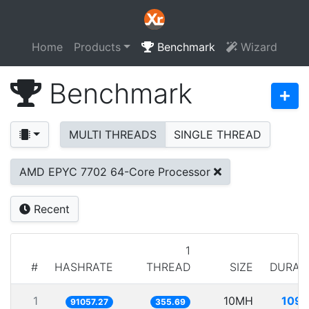
Home
Products
Benchmark
Wizard
Benchmark
MULTI THREADS
SINGLE THREAD
AMD EPYC 7702 64-Core Processor
Recent
1
#
HASHRATE
THREAD
SIZE
DURAT
1
10MH
109.
91057.27
355.69