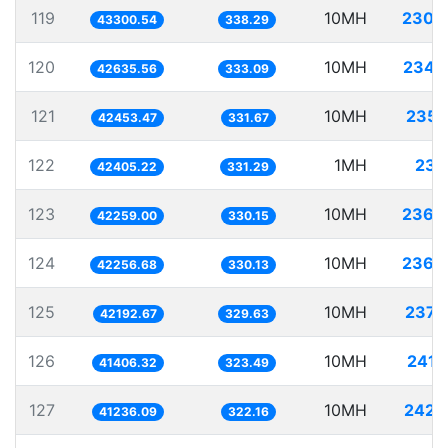
119
10MH
230.
43300.54
338.29
120
10MH
234.
42635.56
333.09
121
10MH
235.
42453.47
331.67
122
1MH
23.
42405.22
331.29
123
10MH
236.
42259.00
330.15
124
10MH
236.
42256.68
330.13
125
10MH
237.
42192.67
329.63
126
10MH
241.
41406.32
323.49
127
10MH
242.
41236.09
322.16